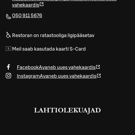
vahekaardis
050 911 5676
Restoran on ratastooliga ligipääsetav
Meil saab kasutada kaarti S-Card
Facebook
Avaneb uues vahekaardis
Instagram
Avaneb uues vahekaardis
LAHTIOLEKUAJAD