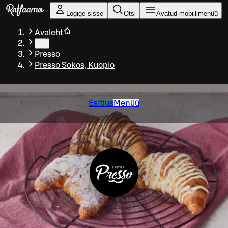
Liigu peamise sisu juurde
Logige sisse
Otsi
Avatud mobiilimenüü
Avaleht
…
Presso
Presso Sokos, Kuopio
Esitlus
Menüü