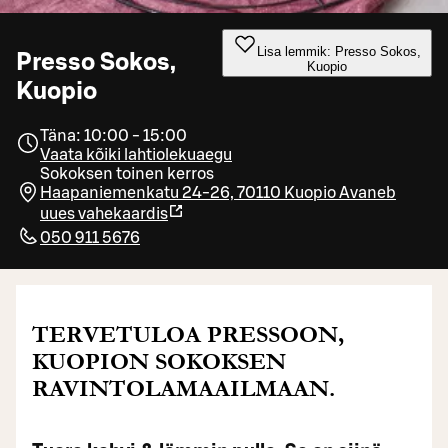
Lisa lemmik: Presso Sokos,
Presso Sokos,
Kuopio
Kuopio
Täna: 10:00 - 15:00
Vaata kõiki lahtiolekuaegu
Sokoksen toinen kerros
Haapaniemenkatu 24-26, 70110 Kuopio
Avaneb
uues vahekaardis
050 911 5676
TERVETULOA PRESSOON,
KUOPION SOKOKSEN
RAVINTOLAMAAILMAAN.