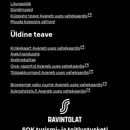
Lõunasöök
Sündmused
Küpsiste teave
Avaneb uues vahekaardis
Muuda küpsiste sätteid
Üldine teave
Kinkekaart
Avaneb uues vahekaardis
Ajakirjandusele
Andmekaitse
Oiva-raportid
Avaneb uues vahekaardis
Tööpakkumised
Avaneb uues vahekaardis
Broneerige vabu ruume
Avaneb uues vahekaardis
Sokoshotels.fi
Avaneb uues vahekaardis
SOK turismi- ja toitlustusketi