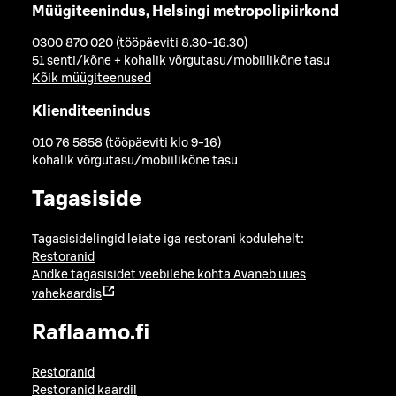
Müügiteenindus, Helsingi metropolipiirkond
0300 870 020 (tööpäeviti 8.30-16.30)
51 senti/kõne + kohalik võrgutasu/mobiilikõne tasu
Kõik müügiteenused
Klienditeenindus
010 76 5858 (tööpäeviti klo 9-16)
kohalik võrgutasu/mobiilikõne tasu
Tagasiside
Tagasisidelingid leiate iga restorani kodulehelt:
Restoranid
Andke tagasisidet veebilehe kohta
Avaneb uues
vahekaardis
Raflaamo.fi
Restoranid
Restoranid kaardil