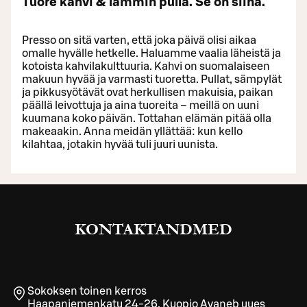
Tuore kahvi & lämmin pulla. Se on siinä.
Presso on sitä varten, että joka päivä olisi aikaa
omalle hyvälle hetkelle. Haluamme vaalia läheistä ja
kotoista kahvilakulttuuria. Kahvi on suomalaiseen
makuun hyvää ja varmasti tuoretta. Pullat, sämpylät
ja pikkusyötävät ovat herkullisen makuisia, paikan
päällä leivottuja ja aina tuoreita – meillä on uuni
kuumana koko päivän. Tottahan elämän pitää olla
makeaakin. Anna meidän yllättää: kun kello
kilahtaa, jotakin hyvää tuli juuri uunista.
KONTAKTANDMED
Sokoksen toinen kerros
Haapaniemenkatu 24-26
,
Kuopio
Avaneb uues