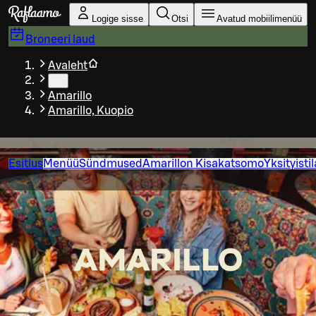
Liigu peamise sisu juurde
Logige sisse
Otsi
Avatud mobiilimenüü
Broneeri laud
Avaleht
…
Amarillo
Amarillo, Kuopio
Esitlus
Menüü
Sündmused
Amarillon Kisakatsomo
Yksityisti