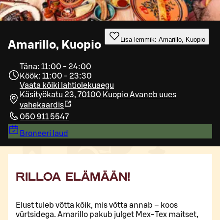
Lisa lemmik: Amarillo, Kuopio
Amarillo, Kuopio
Täna: 11:00 - 24:00
Köök: 11:00 - 23:30
Vaata kõiki lahtiolekuaegu
Käsityökatu 23, 70100 Kuopio
Avaneb uues
vahekaardis
050 911 5547
Broneeri laud
RILLOA ELÄMÄÄN!
Elust tuleb võtta kõik, mis võtta annab – koos
vürtsidega. Amarillo pakub julget Mex-Tex maitset,