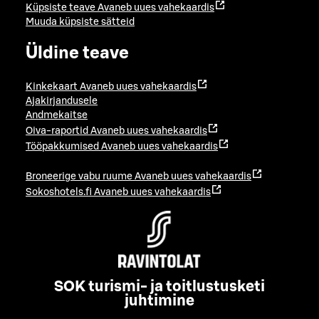
Küpsiste teave
Avaneb uues vahekaardis
Muuda küpsiste sätteid
Üldine teave
Kinkekaart
Avaneb uues vahekaardis
Ajakirjandusele
Andmekaitse
Oiva-raportid
Avaneb uues vahekaardis
Tööpakkumised
Avaneb uues vahekaardis
Broneerige vabu ruume
Avaneb uues vahekaardis
Sokoshotels.fi
Avaneb uues vahekaardis
SOK turismi- ja toitlustusketi
juhtimine