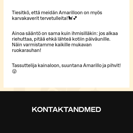
Tiesitkö, että meidän Amarilloon on myös
karvakaverit tervetulleita!🐩💕
Ainoa sääntö on sama kuin ihmisilläkin: jos alkaa
riehuttaa, pitää ehkä lähteä kotiin päiväunille.
Näin varmistamme kaikille mukavan
ruokarauhan!
Tassuttelija kainaloon, suuntana Amarillo ja pihvit!
😜
KONTAKTANDMED