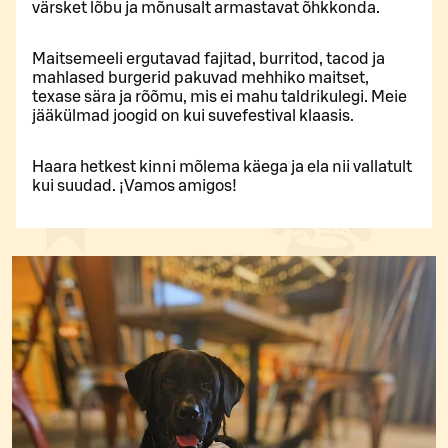
värsket lõbu ja mõnusalt armastavat õhkkonda.
Maitsemeeli ergutavad fajitad, burritod, tacod ja
mahlased burgerid pakuvad mehhiko maitset,
texase sära ja rõõmu, mis ei mahu taldrikulegi. Meie
jääkülmad joogid on kui suvefestival klaasis.
Haara hetkest kinni mõlema käega ja ela nii vallatult
kui suudad. ¡Vamos amigos!