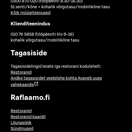
0300 870 020 (tööpäeviti 8.30-16.30)
51 senti/kõne + kohalik võrgutasu/mobiilikõne tasu
Kõik müügiteenused
Klienditeenindus
010 76 5858 (tööpäeviti klo 9-16)
kohalik võrgutasu/mobiilikõne tasu
Tagasiside
Tagasisidelingid leiate iga restorani kodulehelt:
Restoranid
Andke tagasisidet veebilehe kohta
Avaneb uues
vahekaardis
Raflaamo.fi
Restoranid
Restoranid kaardil
Lõunasöök
Sündmused