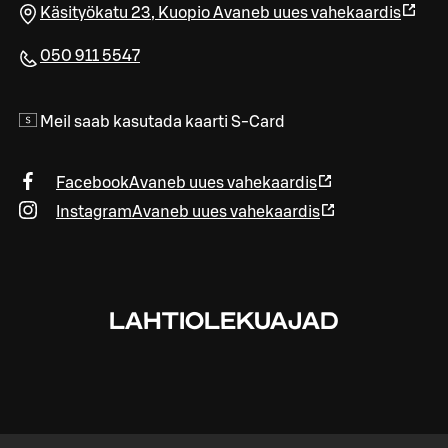
Käsityökatu 23
,
Kuopio
Avaneb uues vahekaardis
050 911 5547
Meil saab kasutada kaarti S-Card
Facebook
Avaneb uues vahekaardis
Instagram
Avaneb uues vahekaardis
LAHTIOLEKUAJAD