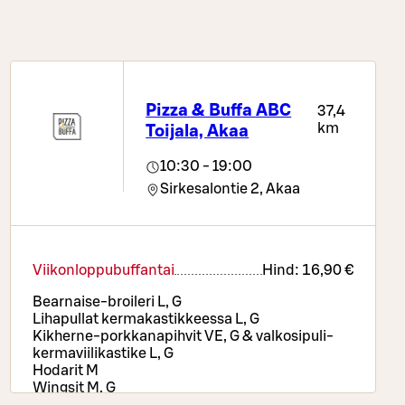
Pizza & Buffa ABC
37,4
km
Toijala, Akaa
10:30 - 19:00
Sirkesalontie 2,
Akaa
Viikonloppubuffantai
Hind:
16,90 €
Bearnaise-broileri L, G
Lihapullat kermakastikkeessa L, G
Kikherne-porkkanapihvit VE, G & valkosipuli-
kermaviilikastike L, G
Hodarit M
Wingsit M, G