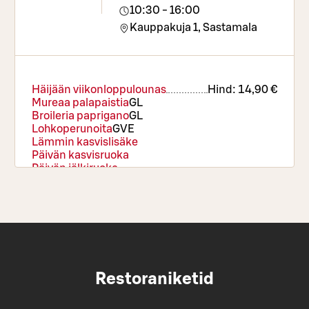
10:30 - 16:00
Kauppakuja 1,
Sastamala
Häijään viikonloppulounas
Hind:
14,90 €
Mureaa palapaistia
G
L
Broileria paprigano
G
L
Lohkoperunoita
G
VE
Lämmin kasvislisäke
Päivän kasvisruoka
Päivän jälkiruoka
Restoraniketid