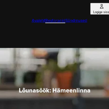
Logige sis
Avaleht
Restoranid
Sündmused
Lõunasöök: Hämeenlinna