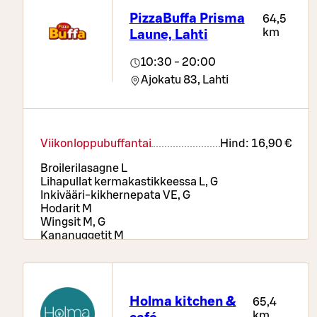
PizzaBuffa Prisma
64,5
km
Laune, Lahti
10:30 - 20:00
Ajokatu 83,
Lahti
Viikonloppubuffantai
Hind:
16,90 €
Broilerilasagne L
Lihapullat kermakastikkeessa L, G
Inkivääri-kikhernepata VE, G
Hodarit M
Wingsit M, G
Kananuggetit M
Sipulirenkaat VE
Perunamuusi L, G | Lohkoperunat VE, G |
Paahdetut juurekset VE, G
Holma kitchen &
65,4
km
Runsas salaattipöytä