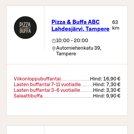
Paahdetut Kasvikset (VEG,G)
Hodarit (L)
Wingsit (M,G)
Kananuggetit (M)
Pizza & Buffa ABC
63
Sipulirenkaat
km
Lahdesjärvi, Tampere
Salaattibuffa
Hind:
9,90 €
10:00 - 20:00
Salaattibuffa on monipuolinen raikas ja kevyt
Automiehenkatu 39,
kokonaisuus, joka tarjoaa vaihtoehdon
Tampere
kevyempään herkutteluun. Hintaan sisältyy
runsas salaattipöytä, lämmin kasvis, leipä,
ruokajuomat ja kahvi tai tee.
Viikonloppubuffantai
Hind:
16,90 €
Lasten buffantai 7-11 vuotiaille
Hind:
7,30 €
Lasten buffantai 3-6 vuotiaille
Hind:
3,30 €
Salaattibuffa
Hind:
9,90 €