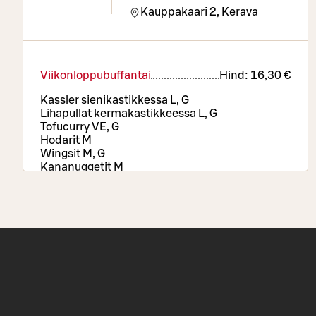
Kauppakaari 2,
Kerava
Viikonloppubuffantai
Hind:
16,30 €
Kassler sienikastikkessa L, G
Lihapullat kermakastikkeessa L, G
Tofucurry VE, G
Hodarit M
Wingsit M, G
Kananuggetit M
Sipulirenkaat VE
Perunamuusi L, G | Lohkoperunat VE, G |
Paahdetut juurekset VE, G
Runsas salaattipöytä
Pizzat – kerro toiveesi
Juomat
Kahvi tai tee