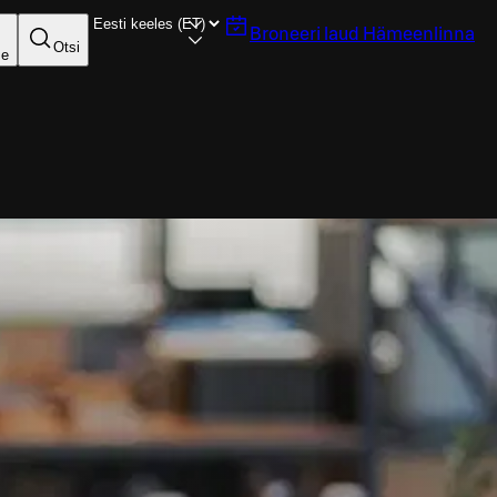
Broneeri laud
Hämeenlinna
Otsi
se