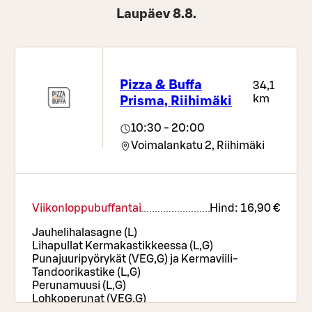
Laupäev 8.8.
Pizza & Buffa
34,1
km
Prisma, Riihimäki
10:30 - 20:00
Voimalankatu 2,
Riihimäki
Viikonloppubuffantai
Hind:
16,90 €
Jauhelihalasagne (L)
Lihapullat Kermakastikkeessa (L,G)
Punajuuripyörykät (VEG,G) ja Kermaviili-
Tandoorikastike (L,G)
Perunamuusi (L,G)
Lohkoperunat (VEG,G)