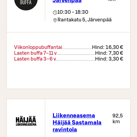
Järvenpää
10:30 - 18:30
Rantakatu 5,
Järvenpää
Viikonloppubuffantai
Hind:
16,30 €
Lasten buffa 7–11 v
Hind:
7,30 €
Lasten buffa 3–6 v
Hind:
3,30 €
Liikenneasema
92,5
km
Häijää Sastamala
ravintola