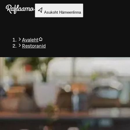
Liigu peamise sisu juurde
Asukoht
Hämeenlinna
Avaleht
Restoranid