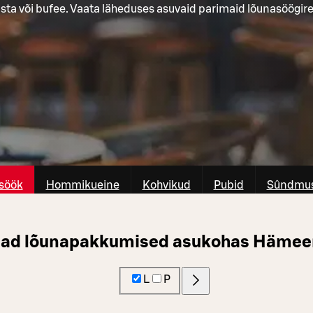
asta või bufee. Vaata läheduses asuvaid parimaid lõunasöögir
söök
Hommikueine
Kohvikud
Pubid
Sûndmus
ad lõunapakkumised asukohas Hämee
L
P