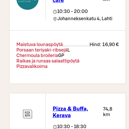
café
Pizzat – kerro toiveesi
Juomat
10:30 - 20:00
Kahvi tai tee
Johanneksenkatu 4,
Lahti
Salaattibuffa
Hind:
9,90 €
Salaattibuffa on monipuolinen raikas ja kevyt
kokonaisuus, joka tarjoaa vaihtoehdon
Maistuva lounaspöytä
Hind:
16,90 €
kevyempään herkutteluun. Hintaan sisältyy
Porsaan teriyaki-ribsejä
L
runsas salaattipöytä, lämmin kasvis, leipä,
Chermoula broileria
G
P
ruokajuomat ja kahvi tai tee.
Raikas ja runsas salaattipöytä
Pizzavalikoima
Pizza & Buffa,
74,8
km
Kerava
10:30 - 18:30