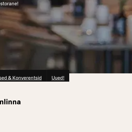
estorane!
ed & Konverentsid
Uued!
nlinna