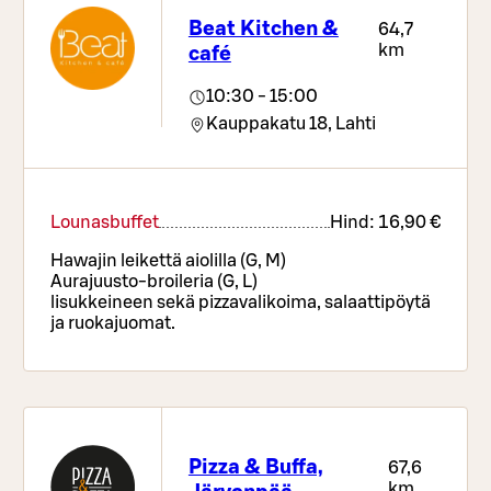
Beat Kitchen &
64,7
km
café
10:30 - 15:00
Kauppakatu 18,
Lahti
Lounasbuffet
Hind:
16,90 €
Hawajin leikettä aiolilla (G, M)
Aurajuusto-broileria (G, L)
lisukkeineen sekä pizzavalikoima, salaattipöytä
ja ruokajuomat.
Pizza & Buffa,
67,6
km