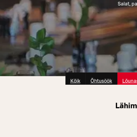
Salat, p
Kõik
Õhtusöök
Lõuna
Lähim