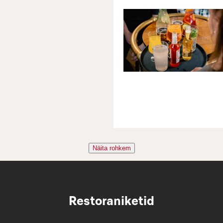
Näita rohkem
Restoraniketid