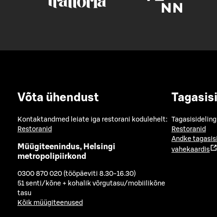
Võta ühendust
Tagasis
Kontaktandmed leiate iga restorani kodulehelt:
Tagasisideling
Restoranid
Restoranid
Andke tagasis
Müügiteenindus, Helsingi
vahekaardis
metropolipiirkond
0300 870 020 (tööpäeviti 8.30-16.30)
51 senti/kõne + kohalik võrgutasu/mobiilikõne
tasu
Kõik müügiteenused