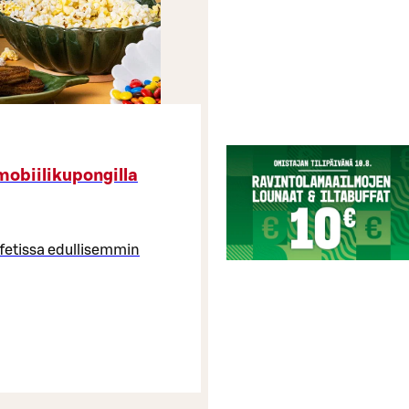
obiilikupongilla
ffetissa edullisemmin