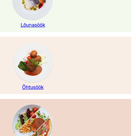
Lõunasöök
Õhtusöök