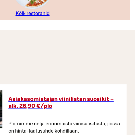
Kõik restoranid
Asiakasomistajan viinilistan suosikit –
alk. 26,90 €/plo​
Poimimme neljä erinomaista viinisuositusta, joissa
on hinta-laatusuhde kohdillaan.