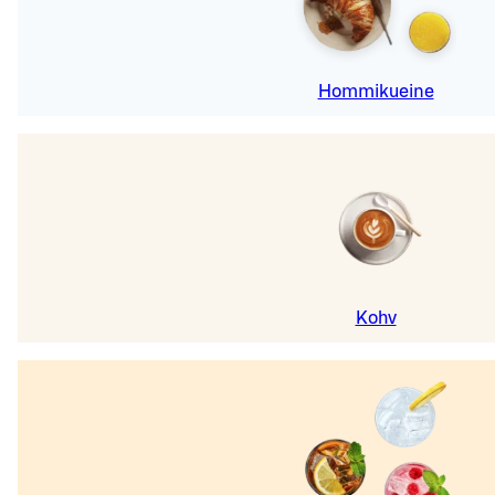
Hommikueine
Kohv