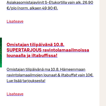
Asiakasomistajaviinit S-Etukortilla vain alk. 26,90
€/plo (norm. alkaen 49,90 €).
Lisateave
Omistajan tilipäivänä 10.8.
SUPERTARJOUS ravintolamaailmoissa
lounaalla ja iltabuffissa!
Omistajan tilipäivänä ma 10.8. Hämeenmaan
ravintolamaailmojen lounaat & iltabuffat vain 10€.
Lue lisää tarjouksesta!
Lisateave