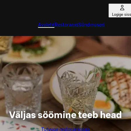
Logige sis
Avaleht
Restoranid
Sündmused
Väljas söömine teeb head
Tutvuge restoranidega