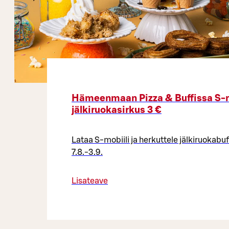
Hämeenmaan Pizza & Buffissa S-m
jälkiruokasirkus 3 €
Lataa S-mobiili ja herkuttele jälkiruokabu
7.8.-3.9.
Lisateave