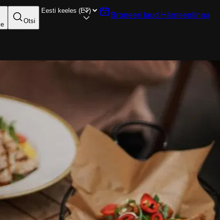
Broneeri laud
Hämeenlinna
Otsi
se