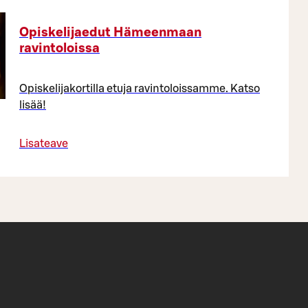
Opiskelijaedut Hämeenmaan
ravintoloissa
Opiskelijakortilla etuja ravintoloissamme. Katso
lisää!
Lisateave