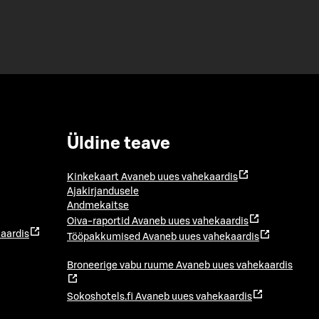
Üldine teave
Kinkekaart
Avaneb uues vahekaardis
Ajakirjandusele
Andmekaitse
Oiva-raportid
Avaneb uues vahekaardis
aardis
Tööpakkumised
Avaneb uues vahekaardis
Broneerige vabu ruume
Avaneb uues vahekaardis
Sokoshotels.fi
Avaneb uues vahekaardis