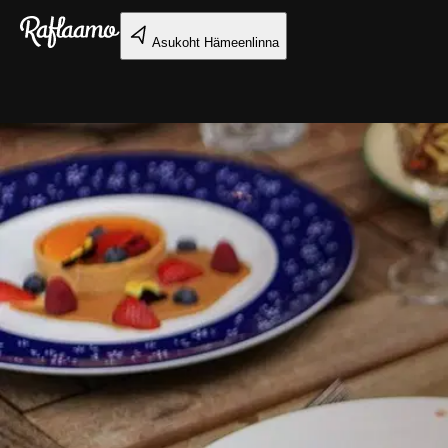
Liigu peamise sisu juurde
Asukoht
Hämeenlinna