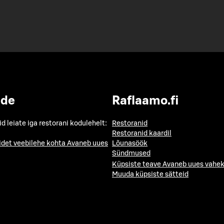
ide
Raflaamo.fi
id leiate iga restorani kodulehelt:
Restoranid
Restoranid kaardil
idet veebilehe kohta
Avaneb uues
Lõunasöök
Sündmused
Küpsiste teave
Avaneb uues vahek
Muuda küpsiste sätteid