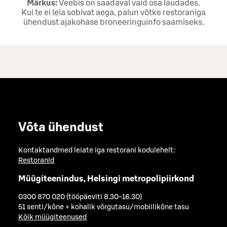
Märkus:
Veebis on saadaval vaid osa laudades.
Kui te ei leia sobivat aega, palun võtke restoraniga
ühendust ajakohase broneeringuinfo saamiseks.
Võta ühendust
Kontaktandmed leiate iga restorani kodulehelt:
Restoranid
Müügiteenindus, Helsingi metropolipiirkond
0300 870 020 (tööpäeviti 8.30-16.30)
51 senti/kõne + kohalik võrgutasu/mobiilikõne tasu
Kõik müügiteenused