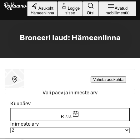
Liigu peamise sisu juurde
Asukoht
Logige
Avatud
Hämeenlinna
sisse
Otsi
mobiilimenüü
Broneeri laud: Hämeenlinna
Vaheta asukohta
Vali päev ja inimeste arv
Kuupäev
R 7.8.
Inimeste arv