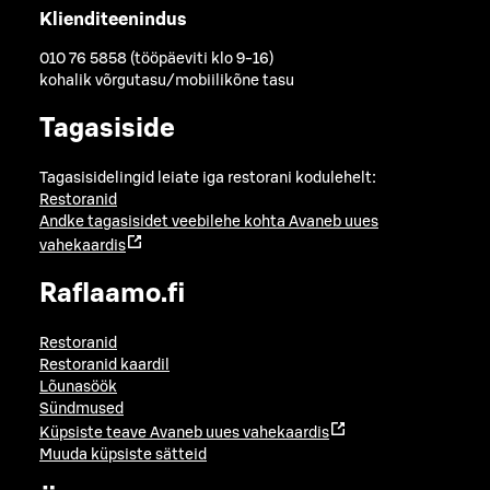
Klienditeenindus
010 76 5858 (tööpäeviti klo 9-16)
kohalik võrgutasu/mobiilikõne tasu
Tagasiside
Tagasisidelingid leiate iga restorani kodulehelt:
Restoranid
Andke tagasisidet veebilehe kohta
Avaneb uues
vahekaardis
Raflaamo.fi
Restoranid
Restoranid kaardil
Lõunasöök
Sündmused
Küpsiste teave
Avaneb uues vahekaardis
Muuda küpsiste sätteid