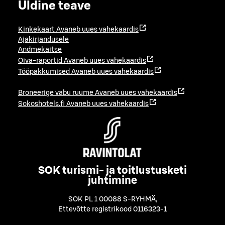
Üldine teave
Kinkekaart
Avaneb uues vahekaardis
Ajakirjandusele
Andmekaitse
Oiva-raportid
Avaneb uues vahekaardis
Tööpakkumised
Avaneb uues vahekaardis
Broneerige vabu ruume
Avaneb uues vahekaardis
Sokoshotels.fi
Avaneb uues vahekaardis
SOK turismi- ja toitlustusketi
juhtimine
SOK PL 1 00088 S-RYHMÄ
,
Ettevõtte registrikood 0116323-1