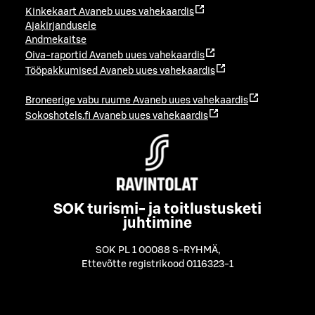
Kinkekaart
Avaneb uues vahekaardis
Ajakirjandusele
Andmekaitse
Oiva-raportid
Avaneb uues vahekaardis
Tööpakkumised
Avaneb uues vahekaardis
Broneerige vabu ruume
Avaneb uues vahekaardis
Sokoshotels.fi
Avaneb uues vahekaardis
SOK turismi- ja toitlustusketi
juhtimine
SOK PL 1 00088 S-RYHMÄ
,
Ettevõtte registrikood 0116323-1