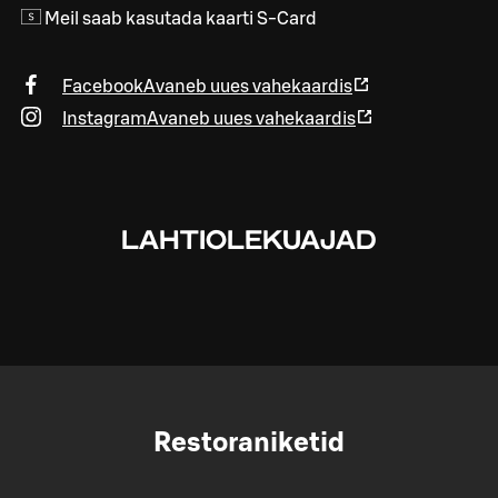
Meil saab kasutada kaarti S-Card
Facebook
Avaneb uues vahekaardis
Instagram
Avaneb uues vahekaardis
LAHTIOLEKUAJAD
Restoraniketid