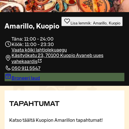
Lisa lemmik: Amarillo, Kuopio
Amarillo, Kuopio
Täna: 11:00 - 24:00
Köök: 11:00 - 23:30
Vaata kõiki lahtiolekuaegu
Käsityökatu 23, 70100 Kuopio
Avaneb uues
vahekaardis
050 911 5547
Broneeri laud
TAPAHTUMAT
Katso täältä Kuopion Amarillon tapahtumat!