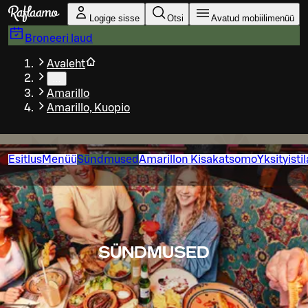
Liigu peamise sisu juurde
Logige sisse
Otsi
Avatud mobiilimenüü
Broneeri laud
Avaleht
…
Amarillo
Amarillo, Kuopio
Esitlus
Menüü
Sündmused
Amarillon Kisakatsomo
Yksityisti
SÜNDMUSED