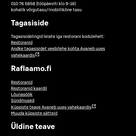
010 76 5858 (tööpäeviti klo 9-16)
kohalik võrgutasu/mobiilikõne tasu
Tagasiside
Tagasisidelingid leiate iga restorani kodulehelt:
Restoranid
Andke tagasisidet veebilehe kohta
Avaneb uues
vahekaardis
Raflaamo.fi
Restoranid
Restoranid kaardil
Lõunasöök
Sündmused
Küpsiste teave
Avaneb uues vahekaardis
Muuda küpsiste sätteid
Üldine teave