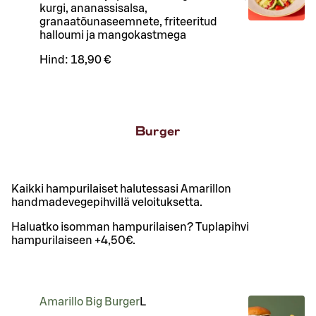
kurgi, ananassisalsa,
granaatõunaseemnete, friteeritud
halloumi ja mangokastmega
Hind:
18,90 €
Burger
Kaikki hampurilaiset halutessasi Amarillon
handmadevegepihvillä veloituksetta.
Haluatko isomman hampurilaisen? Tuplapihvi
hampurilaiseen +4,50€.
Amarillo Big Burger
L