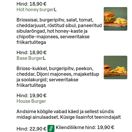
Hind:
18,90 €
Hot honey burger
L
Briossisai, burgeripihv, salat, tomat,
cheddarjuust, röstitud sibul, paneeritud
sibularõngad, hot honey-kaste ja
chipotle-majonees, serveeritakse
friikartulitega
Hind:
18,90 €
Base Burger
L
Brioss-kukkel, burgeripihv, peekon,
cheddar, Dijoni majonees, majaketšup
ja soolakurgid; serveeritakse
friikartulitega
Hind:
19,90 €
House Burger
Andsime köögile vabad käed ja sellest sündis
midagi ainulaadset. Küsige lisainfot teenindajalt
Kliendiliikme hind:
19,90 €
Hind:
22,90 €