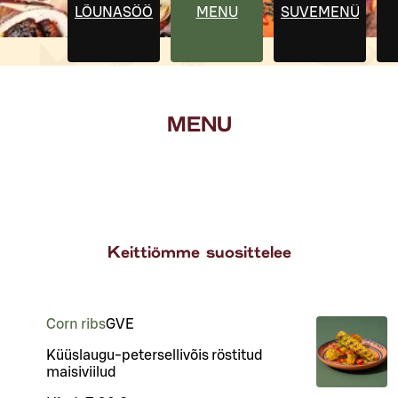
LÕUNASÖÖK
MENU
SUVEMENÜÜ
MENU
Keittiömme suosittelee
Corn ribs
G
VE
Küüslaugu-petersellivõis röstitud
maisiviilud