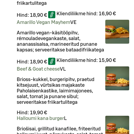
friikartulitega
Kliendiliikme hind:
16,90 €
Hind:
18,90 €
Amarillo Vegan Mayhem
VE
Amarillo vegan-käsitööpihv,
rémouladevegankaste, salat,
ananassisalsa, marineeritud punane
kapsas; serveeritakse bataadifriikatega
Kliendiliikme hind:
15,90 €
Hind:
18,90 €
Beef & Goat cheese
VL
Brioss-kukkel, burgeripihv, praetud
kitsejuust, vürtsikas majakaste
Paholaisenkastike, laimimajonees,
salat, tomat ja punane sibul;
serveeritakse friikartulitega
Hind:
19,90 €
Halloumi kana burger
L
Briošisai, grillitud kanafilee, friteeritud