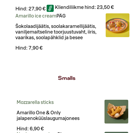
Kliendiliikme hind:
23,50 €
Hind:
27,90 €
Amarillo ice cream
PÄ
G
Šokolaadijäätis, soolakaramellijäätis,
vaniljemaitseline toorjuustuvaht, iiris,
vaarikas, soolapähklid ja besee
Hind:
7,90 €
Smalls
Mozzarella sticks
Amarillo One & Only
jalapenoküüslaugumajonees
Hind:
6,90 €