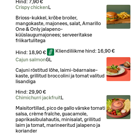
Hind:
7,90 €
Crispy chicken
L
Brioss-kukkel, krõbe broiler,
mangokaste, majonees, salat, Amarillo
One & Only jalapeno-
küüslaugumajonees; serveeritakse
friikartulitega
Kliendiliikme hind:
16,90 €
Hind:
18,90 €
Cajun salmon
G
L
Cajuni röstitud lõhe, laimi-béarnaise-
kaste, grillitud broccolini ja tomat valitud
lisandiga
Hind:
29,90 €
Chimichurri jackfruit
L
Maisitortillad, pico de gallo värske tomati
salsa, crème fraîche, guacamole,
paprikasibulahautis, minisalat, grillitud
laim ja tomat, marineeritud jalapeno ja
koriander