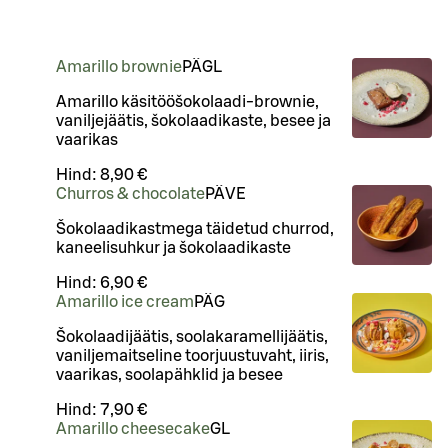
Amarillo brownie
PÄ
G
L
Amarillo käsitööšokolaadi-brownie,
vaniljejäätis, šokolaadikaste, besee ja
vaarikas
Hind:
8,90 €
Churros & chocolate
PÄ
VE
Šokolaadikastmega täidetud churrod,
kaneelisuhkur ja šokolaadikaste
Hind:
6,90 €
Amarillo ice cream
PÄ
G
Šokolaadijäätis, soolakaramellijäätis,
vaniljemaitseline toorjuustuvaht, iiris,
vaarikas, soolapähklid ja besee
Hind:
7,90 €
Amarillo cheesecake
G
L