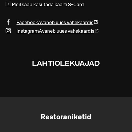
Meil saab kasutada kaarti S-Card
Facebook
Avaneb uues vahekaardis
Instagram
Avaneb uues vahekaardis
LAHTIOLEKUAJAD
Restoraniketid