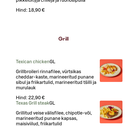
pikkelöityjä chilejä ja ruohosipulia
Hind:
18,90 €
Grill
Texican chicken
G
L
Grillbroileri rinnafilee, vürtsikas
cheddar-kaste, marineeritud punane
sibul ja friikartulid, marineeritud tšilli ja
murulauk
Hind:
22,90 €
Texas Grill steak
G
L
Grillitud veise välisfilee, chipotle-või,
marineeritud punane kapsas,
maisiviilud, friikartulid