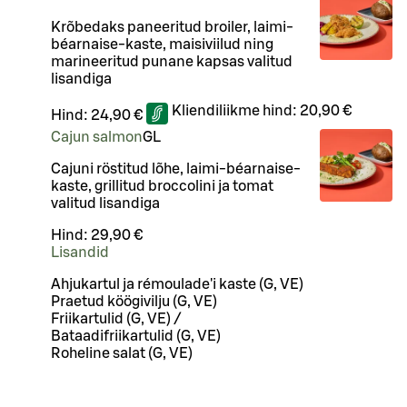
Krõbedaks paneeritud broiler, laimi-
béarnaise-kaste, maisiviilud ning
marineeritud punane kapsas valitud
lisandiga
Kliendiliikme hind:
20,90 €
Hind:
24,90 €
Cajun salmon
G
L
Cajuni röstitud lõhe, laimi-béarnaise-
kaste, grillitud broccolini ja tomat
valitud lisandiga
Hind:
29,90 €
Lisandid
Ahjukartul ja rémoulade'i kaste (G, VE)
Praetud köögivilju (G, VE)
Friikartulid (G, VE) /
Bataadifriikartulid (G, VE)
Roheline salat (G, VE)