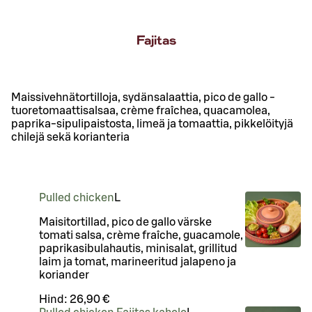
Fajitas
Maissivehnätortilloja, sydänsalaattia, pico de gallo -
tuoretomaattisalsaa, crème fraîchea, quacamolea,
paprika-sipulipaistosta, limeä ja tomaattia, pikkelöityjä
chilejä sekä korianteria
Pulled chicken
L
Maisitortillad, pico de gallo värske
tomati salsa, crème fraîche, guacamole,
paprikasibulahautis, minisalat, grillitud
laim ja tomat, marineeritud jalapeno ja
koriander
Hind:
26,90 €