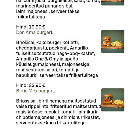
halloumi juust, põrgukaste, salat, tomat,
marineeritud punane sibul,
laimimajoneesi, serveeritakse
friikartulitega
Hind:
19,90 €
Don Ama burger
L
Briošisai, kaks burgerikotletti,
cheddarjuustu, peekonit, Amarillo
tuliselt suitsutatud naga-bbq-kastet,
Amarillo One & Only jalapeño-
küüslaugumajoneesi, majoneesiga
maitsestatud salati, tomatit ja
hapukurki, serveeritakse friikartulitega
Hind:
23,90 €
Birria Mex burger
L
Briossisai, birrilihemega maitsestatud
veise rippelihta, friteeritud maitsestatud
maisikrõpse, rucolat, tomati, laimikurki,
chipotlemajoneesi ja chimichurrikastet,
serveeritakse koos friikartulitega