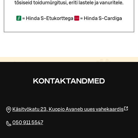
tõsiseid toidumürgitusi, eriti lastele ja vanuritele.
=
Hinda S-Etukorttega
=
Hinda S-Cardiga
KONTAKTANDMED
Käsityökatu 23
,
Kuopio
Avaneb uues vahekaardis
050 911 5547