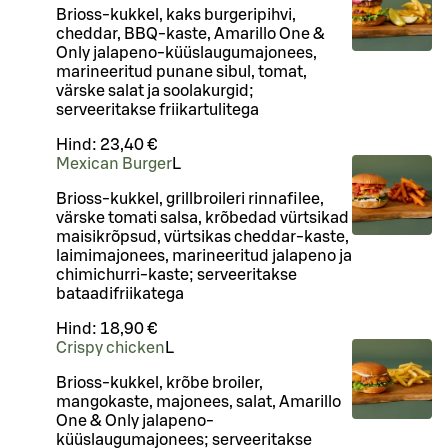
Brioss-kukkel, kaks burgeripihvi,
cheddar, BBQ-kaste, Amarillo One &
Only jalapeno-küüslaugumajonees,
marineeritud punane sibul, tomat,
värske salat ja soolakurgid;
serveeritakse friikartulitega
Hind:
23,40 €
Mexican Burger
L
Brioss-kukkel, grillbroileri rinnafilee,
värske tomati salsa, krõbedad vürtsikad
maisikrõpsud, vürtsikas cheddar-kaste,
laimimajonees, marineeritud jalapeno ja
chimichurri-kaste; serveeritakse
bataadifriikatega
Hind:
18,90 €
Crispy chicken
L
Brioss-kukkel, krõbe broiler,
mangokaste, majonees, salat, Amarillo
One & Only jalapeno-
küüslaugumajonees; serveeritakse