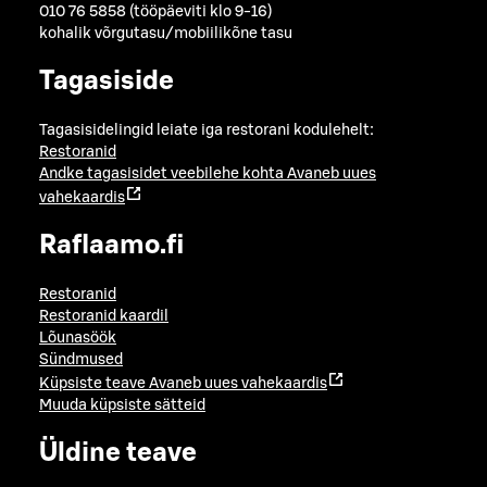
010 76 5858 (tööpäeviti klo 9-16)
kohalik võrgutasu/mobiilikõne tasu
Tagasiside
Tagasisidelingid leiate iga restorani kodulehelt:
Restoranid
Andke tagasisidet veebilehe kohta
Avaneb uues
vahekaardis
Raflaamo.fi
Restoranid
Restoranid kaardil
Lõunasöök
Sündmused
Küpsiste teave
Avaneb uues vahekaardis
Muuda küpsiste sätteid
Üldine teave