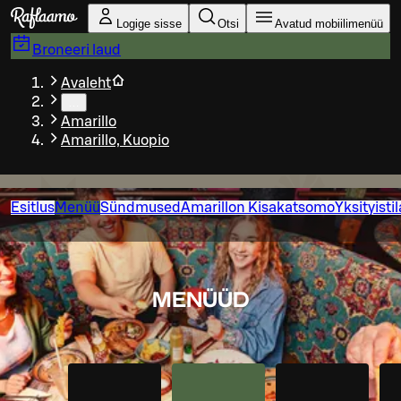
Liigu peamise sisu juurde
Logige sisse
Otsi
Avatud mobiilimenüü
Broneeri laud
Avaleht
…
Amarillo
Amarillo, Kuopio
Esitlus
Menüü
Sündmused
Amarillon Kisakatsomo
Yksityisti
MENÜÜD