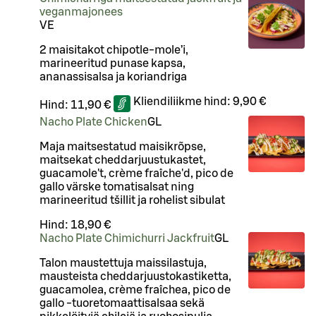
veganmajonees
VE
2 maisitakot chipotle-mole’i,
marineeritud punase kapsa,
ananassisalsa ja koriandriga
Kliendiliikme hind:
9,90 €
Hind:
11,90 €
Nacho Plate Chicken
G
L
Maja maitsestatud maisikrõpse,
maitsekat cheddarjuustukastet,
guacamole't, crème fraîche'd, pico de
gallo värske tomatisalsat ning
marineeritud tšillit ja rohelist sibulat
Hind:
18,90 €
Nacho Plate Chimichurri Jackfruit
G
L
Talon maustettuja maissilastuja,
mausteista cheddarjuustokastiketta,
guacamolea, crème fraîchea, pico de
gallo -tuoretomaattisalsaa sekä