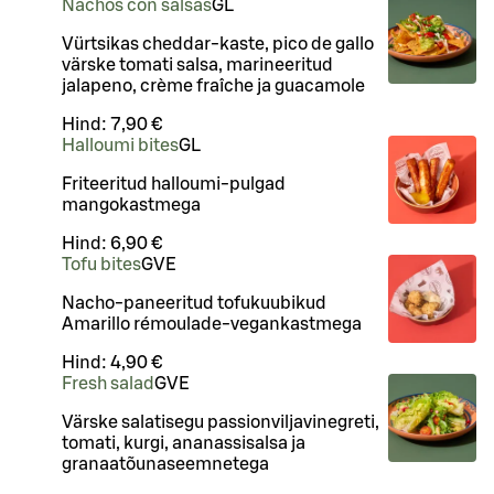
Nachos con salsas
G
L
Vürtsikas cheddar-kaste, pico de gallo
värske tomati salsa, marineeritud
jalapeno, crème fraîche ja guacamole
Hind:
7,90 €
Halloumi bites
G
L
Friteeritud halloumi-pulgad
mangokastmega
Hind:
6,90 €
Tofu bites
G
VE
Nacho-paneeritud tofukuubikud
Amarillo rémoulade-vegankastmega
Hind:
4,90 €
Fresh salad
G
VE
Värske salatisegu passionviljavinegreti,
tomati, kurgi, ananassisalsa ja
granaatõunaseemnetega