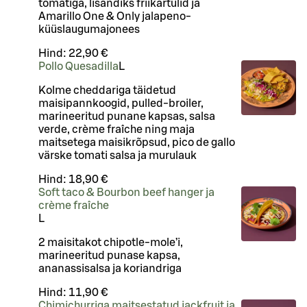
tomatiga, lisandiks friikartulid ja
Amarillo One & Only jalapeno-
küüslaugumajonees
Hind:
22,90 €
Pollo Quesadilla
L
Kolme cheddariga täidetud
maisipannkoogid, pulled-broiler,
marineeritud punane kapsas, salsa
verde, crème fraîche ning maja
maitsetega maisikrõpsud, pico de gallo
värske tomati salsa ja murulauk
Hind:
18,90 €
Soft taco & Bourbon beef hanger ja
crème fraîche
L
2 maisitakot chipotle-mole’i,
marineeritud punase kapsa,
ananassisalsa ja koriandriga
Hind:
11,90 €
Chimichurriga maitsestatud jackfruit ja