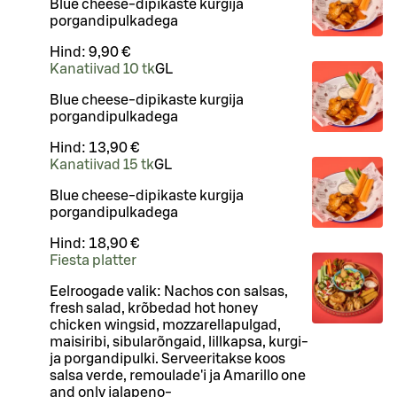
Blue cheese-dipikaste kurgija
porgandipulkadega
Hind:
9,90 €
Kanatiivad 10 tk
G
L
Blue cheese-dipikaste kurgija
porgandipulkadega
Hind:
13,90 €
Kanatiivad 15 tk
G
L
Blue cheese-dipikaste kurgija
porgandipulkadega
Hind:
18,90 €
Fiesta platter
Eelroogade valik: Nachos con salsas,
fresh salad, krõbedad hot honey
chicken wingsid, mozzarellapulgad,
maisiribi, sibularõngaid, lillkapsa, kurgi-
ja porgandipulki. Serveeritakse koos
salsa verde, remoulade'i ja Amarillo one
and only jalapeno-