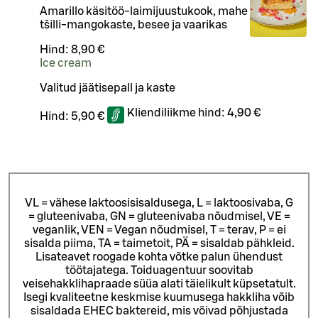
Amarillo käsitöö-laimijuustukook, mahe
tšilli-mangokaste, besee ja vaarikas
Hind:
8,90 €
Ice cream
Valitud jäätisepall ja kaste
Kliendiliikme hind:
4,90 €
Hind:
5,90 €
VL = vähese laktoosisisaldusega, L = laktoosivaba, G
= gluteenivaba, GN = gluteenivaba nõudmisel, VE =
veganlik, VEN = Vegan nõudmisel, T = terav, P = ei
sisalda piima, TA = taimetoit, PÄ = sisaldab pähkleid.
Lisateavet roogade kohta võtke palun ühendust
töötajatega.
Toiduagentuur soovitab
veisehakklihapraade süüa alati täielikult küpsetatult.
Isegi kvaliteetne keskmise kuumusega hakkliha võib
sisaldada EHEC baktereid, mis võivad põhjustada