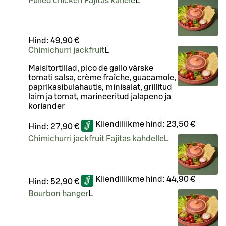
Pulled chicken Fajitas kahele
L
Hind:
49,90 €
Chimichurri jackfruit
L
Maisitortillad, pico de gallo värske
tomati salsa, crème fraîche, guacamole,
paprikasibulahautis, minisalat, grillitud
laim ja tomat, marineeritud jalapeno ja
koriander
Kliendiliikme hind:
23,50 €
Hind:
27,90 €
Chimichurri jackfruit Fajitas kahdelle
L
Kliendiliikme hind:
44,90 €
Hind:
52,90 €
Bourbon hanger
L