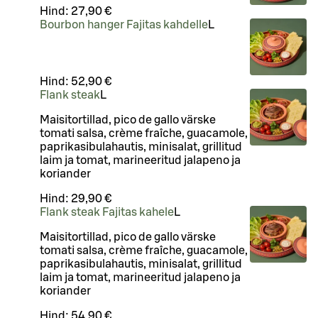
Hind:
27,90 €
Bourbon hanger Fajitas kahdelle
L
Hind:
52,90 €
Flank steak
L
Maisitortillad, pico de gallo värske
tomati salsa, crème fraîche, guacamole,
paprikasibulahautis, minisalat, grillitud
laim ja tomat, marineeritud jalapeno ja
koriander
Hind:
29,90 €
Flank steak Fajitas kahele
L
Maisitortillad, pico de gallo värske
tomati salsa, crème fraîche, guacamole,
paprikasibulahautis, minisalat, grillitud
laim ja tomat, marineeritud jalapeno ja
koriander
Hind:
54,90 €