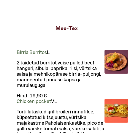
Mex-Tex
Birria Burritos
L
2 täidetud burritot veise pulled beef
hangeri, sibula, paprika, riisi, vürtsika
salsa ja mehhikopärase birria-puljongi,
marineeritud punase kapsa ja
murulauguga
Hind:
19,90 €
Chicken pocket
VL
Tortillataskud grillbroileri rinnafilee,
küpsetatud kitsejuustu, vürtsika
majakastme Paholaisenkastike, pico de
gallo värske tomati salsa, värske salati ja