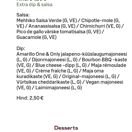
Extra dip & salsa
Salsa:
Mehhiko Salsa Verde (G, VE) / Chipotle-mole (G,
VE) / Ananassisalsa (G, VE) / Chimichurri (VE, G) /
Pico de gallo värske tomatisalsa (G, VE) /
Guacamole (G, VE)
Dip:
Amarillo One & Only jalapeno-küüslaugumajoneesi
(L, G) / Dijonmajoneesi (L, G) / Bourbon BBQ -kaste
(VE, G) / Blue cheese -dipp (L, G) / Maja rémoulade
(VE, G) / Crème fraîche (L, G) / Maja oma
kuradikaste (VE, G) / Original-majoneesi (L, G) /
Vürtsikas cheddarikaste (L, G) / Vegan majoneesi
(VE, G) / Laimimajoneesi (L, G)
Hind:
2,50 €
Desserts