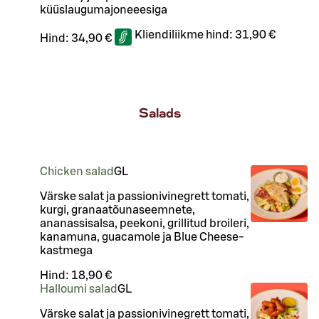
küüslaugumajoneeesiga
Kliendiliikme hind:
31,90 €
Hind:
34,90 €
Salads
Chicken salad
G
L
Värske salat ja passionivinegrett tomati,
kurgi, granaatõunaseemnete,
ananassisalsa, peekoni, grillitud broileri,
kanamuna, guacamole ja Blue Cheese-
kastmega
Hind:
18,90 €
Halloumi salad
G
L
Värske salat ja passionivinegrett tomati,