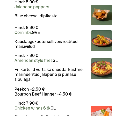
Hind:
5,90 €
Jalapeno poppers
Blue cheese-dipikaste
Hind:
8,90 €
Corn ribs
G
VE
Küüslaugu-petersellivõis röstitud
maisiviilud
Hind:
7,90 €
American style fries
G
L
Friikartulid vürtsika cheddarkastme,
marineeritud jalapeno ja punase
sibulaga
Peekon +2,50 €
Bourbon Beef Hanger +4,50 €
Hind:
7,90 €
Chicken wings 6 tk
G
L