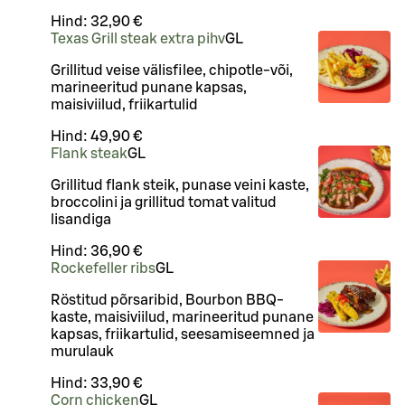
Hind:
32,90 €
Texas Grill steak extra pihv
G
L
Grillitud veise välisfilee, chipotle-või,
marineeritud punane kapsas,
maisiviilud, friikartulid
Hind:
49,90 €
Flank steak
G
L
Grillitud flank steik, punase veini kaste,
broccolini ja grillitud tomat valitud
lisandiga
Hind:
36,90 €
Rockefeller ribs
G
L
Röstitud põrsaribid, Bourbon BBQ-
kaste, maisiviilud, marineeritud punane
kapsas, friikartulid, seesamiseemned ja
murulauk
Hind:
33,90 €
Corn chicken
G
L