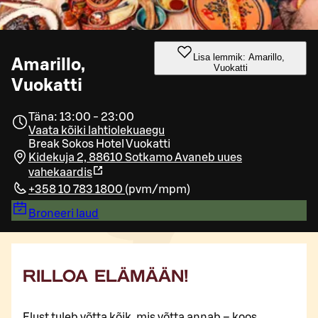
Lisa lemmik: Amarillo,
Amarillo,
Vuokatti
Vuokatti
Täna: 13:00 - 23:00
Vaata kõiki lahtiolekuaegu
Break Sokos Hotel Vuokatti
Kidekuja 2, 88610 Sotkamo
Avaneb uues
vahekaardis
+358 10 783 1800
(
pvm/mpm
)
Broneeri laud
RILLOA ELÄMÄÄN!
Elust tuleb võtta kõik, mis võtta annab – koos