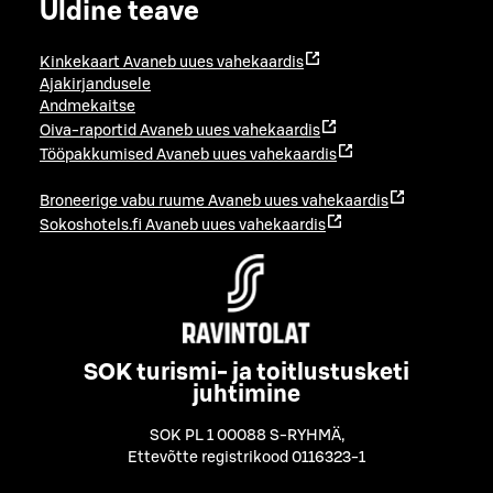
Üldine teave
Kinkekaart
Avaneb uues vahekaardis
Ajakirjandusele
Andmekaitse
Oiva-raportid
Avaneb uues vahekaardis
Tööpakkumised
Avaneb uues vahekaardis
Broneerige vabu ruume
Avaneb uues vahekaardis
Sokoshotels.fi
Avaneb uues vahekaardis
SOK turismi- ja toitlustusketi
juhtimine
SOK PL 1 00088 S-RYHMÄ
,
Ettevõtte registrikood 0116323-1