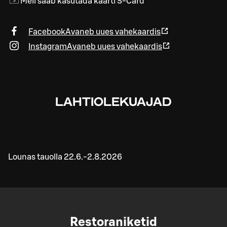
Meil saab kasutada kaarti S-Card
Facebook
Avaneb uues vahekaardis
Instagram
Avaneb uues vahekaardis
LAHTIOLEKUAJAD
Lounas tauolla 22.6.-2.8.2026
Restoraniketid