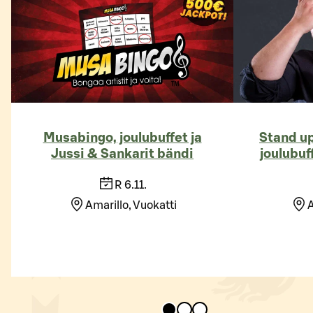
Musabingo, joulubuffet ja
Stand up
Jussi & Sankarit bändi
joulubuf
R 6.11.
Amarillo, Vuokatti
A