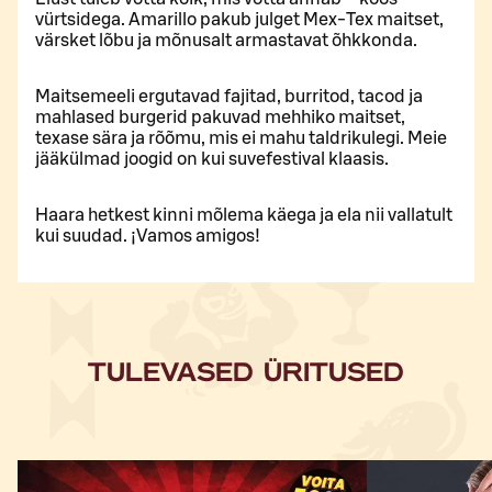
vürtsidega. Amarillo pakub julget Mex-Tex maitset,
värsket lõbu ja mõnusalt armastavat õhkkonda.
Maitsemeeli ergutavad fajitad, burritod, tacod ja
mahlased burgerid pakuvad mehhiko maitset,
texase sära ja rõõmu, mis ei mahu taldrikulegi. Meie
jääkülmad joogid on kui suvefestival klaasis.
Haara hetkest kinni mõlema käega ja ela nii vallatult
kui suudad. ¡Vamos amigos!
TULEVASED ÜRITUSED