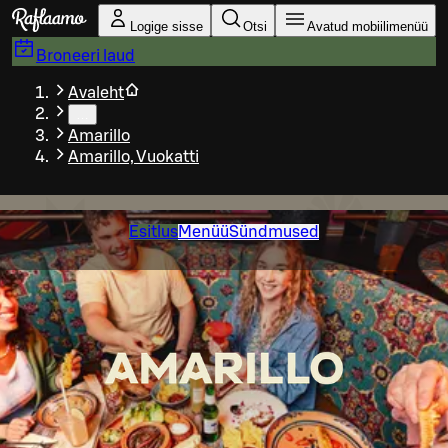
Liigu peamise sisu juurde
Logige sisse
Otsi
Avatud mobiilimenüü
Broneeri laud
Avaleht
…
Amarillo
Amarillo, Vuokatti
Esitlus
Menüü
Sündmused