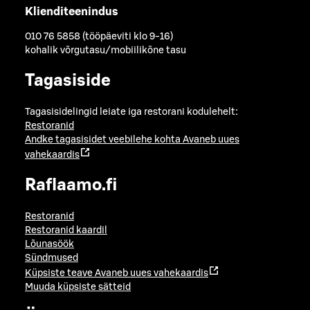
Klienditeenindus
010 76 5858 (tööpäeviti klo 9-16)
kohalik võrgutasu/mobiilikõne tasu
Tagasiside
Tagasisidelingid leiate iga restorani kodulehelt:
Restoranid
Andke tagasisidet veebilehe kohta
Avaneb uues
vahekaardis
Raflaamo.fi
Restoranid
Restoranid kaardil
Lõunasöök
Sündmused
Küpsiste teave
Avaneb uues vahekaardis
Muuda küpsiste sätteid