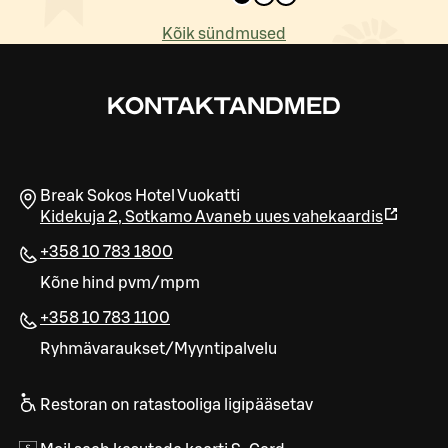
Kõik sündmused
KONTAKTANDMED
Break Sokos Hotel Vuokatti
Kidekuja 2
,
Sotkamo
Avaneb uues vahekaardis
+358 10 783 1800
Kõne hind pvm/mpm
+358 10 783 1100
Ryhmävaraukset/Myyntipalvelu
Restoran on ratastooliga ligipääsetav