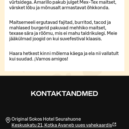
vürtsidega. Amarillo pakub julget Mex-Tex maitset,
värsket lõbu ja mõnusalt armastavat õhkkonda.
Maitsemeeli ergutavad fajitad, burritod, tacod ja
mahlased burgerid pakuvad mehhiko maitset,
texase sära ja rõõmu, mis ei mahu taldrikulegi. Meie
jääkülmad joogid on kui suvefestival klaasis.
Haara hetkest kinni mõlema käega ja ela nii vallatult
kui suudad. ¡Vamos amigos!
KONTAKTANDMED
Original Sokos Hotel Seurahuone
Keskuskatu 21
,
Kotka
Avaneb uues vahekaardis