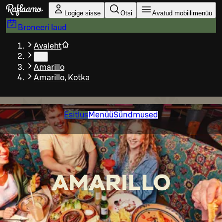
Liigu peamise sisu juurde
Logige sisse
Otsi
Avatud mobiilimenüü
Broneeri laud
Avaleht
…
Amarillo
Amarillo, Kotka
Esitlus
Menüü
Sündmused