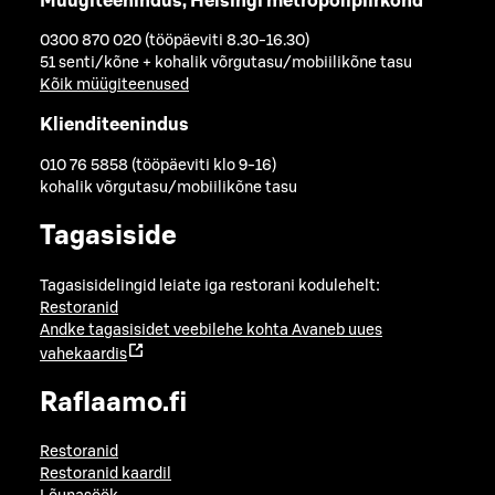
Müügiteenindus, Helsingi metropolipiirkond
0300 870 020 (tööpäeviti 8.30-16.30)
51 senti/kõne + kohalik võrgutasu/mobiilikõne tasu
Kõik müügiteenused
Klienditeenindus
010 76 5858 (tööpäeviti klo 9-16)
kohalik võrgutasu/mobiilikõne tasu
Tagasiside
Tagasisidelingid leiate iga restorani kodulehelt:
Restoranid
Andke tagasisidet veebilehe kohta
Avaneb uues
vahekaardis
Raflaamo.fi
Restoranid
Restoranid kaardil