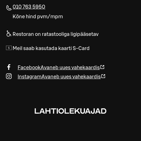
010 763 5950
Kõne hind pvm/mpm
Restoran on ratastooliga ligipääsetav
Meil saab kasutada kaarti S-Card
Facebook
Avaneb uues vahekaardis
Instagram
Avaneb uues vahekaardis
LAHTIOLEKUAJAD