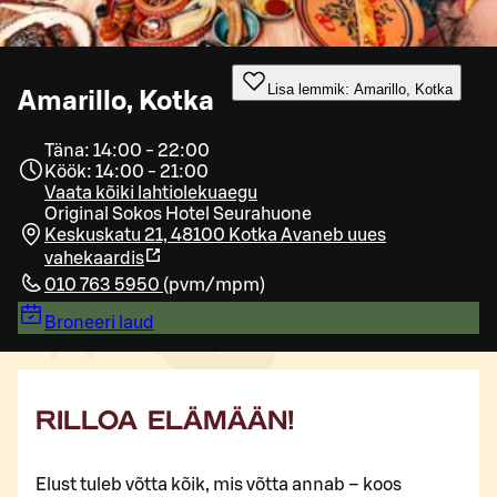
Lisa lemmik: Amarillo, Kotka
Amarillo, Kotka
Täna: 14:00 - 22:00
Köök: 14:00 - 21:00
Vaata kõiki lahtiolekuaegu
Original Sokos Hotel Seurahuone
Keskuskatu 21, 48100 Kotka
Avaneb uues
vahekaardis
010 763 5950
(
pvm/mpm
)
Broneeri laud
RILLOA ELÄMÄÄN!
Elust tuleb võtta kõik, mis võtta annab – koos