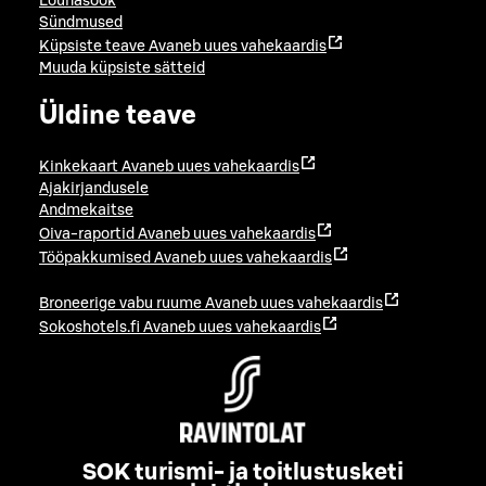
Lõunasöök
Sündmused
Küpsiste teave
Avaneb uues vahekaardis
Muuda küpsiste sätteid
Üldine teave
Kinkekaart
Avaneb uues vahekaardis
Ajakirjandusele
Andmekaitse
Oiva-raportid
Avaneb uues vahekaardis
Tööpakkumised
Avaneb uues vahekaardis
Broneerige vabu ruume
Avaneb uues vahekaardis
Sokoshotels.fi
Avaneb uues vahekaardis
SOK turismi- ja toitlustusketi