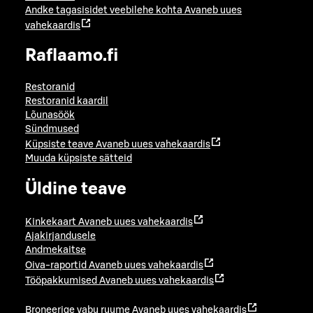
Andke tagasisidet veebilehe kohta
Avaneb uues
vahekaardis
Raflaamo.fi
Restoranid
Restoranid kaardil
Lõunasöök
Sündmused
Küpsiste teave
Avaneb uues vahekaardis
Muuda küpsiste sätteid
Üldine teave
Kinkekaart
Avaneb uues vahekaardis
Ajakirjandusele
Andmekaitse
Oiva-raportid
Avaneb uues vahekaardis
Tööpakkumised
Avaneb uues vahekaardis
Broneerige vabu ruume
Avaneb uues vahekaardis