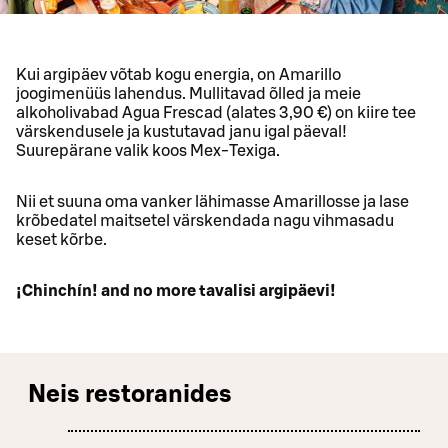
Kui argipäev võtab kogu energia, on Amarillo
joogimenüüs lahendus. Mullitavad õlled ja meie
alkoholivabad Agua Frescad (alates 3,90 €) on kiire tee
värskendusele ja kustutavad janu igal päeval!
Suurepärane valik koos Mex-Texiga.
Nii et suuna oma vanker lähimasse Amarillosse ja lase
krõbedatel maitsetel värskendada nagu vihmasadu
keset kõrbe.
¡Chinchín! and no more tavalisi argipäevi!
Neis restoranides