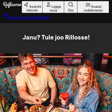
Liigu peamise sisu juurde
Asukoht
Logige
Avatud
Helsinki
sisse
Otsi
mobiilimenüü
Broneeri laud
Helsinki
Janu? Tule joo Rillosse!