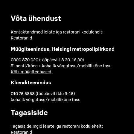
Võta ühendust
Kontaktandmed leiate iga restorani kodulehelt:
Restoranid
Müügiteenindus, Helsingi metropolipiirkond
0300 870 020 (tööpäeviti 8.30-16.30)
51 senti/kõne + kohalik võrgutasu/mobiilikõne tasu
Kõik müügiteenused
Klienditeenindus
010 76 5858 (tööpäeviti klo 9-16)
kohalik võrgutasu/mobiilikõne tasu
Tagasiside
Tagasisidelingid leiate iga restorani kodulehelt:
Restoranid