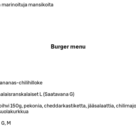
a marinoituja mansikoita
Burger menu
 ananas-chilihilloke
alaisranskalaiset L (Saatavana G)
ihvi 150g, pekonia, cheddarkastiketta, jääsalaattia, chilimaj
 suolakurkkua
 G, M