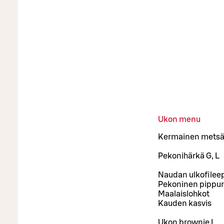
Ukon menu
Kermainen metsäs
Pekonihärkä G, L
Naudan ulkofilee
Pekoninen pippur
Maalaislohkot
Kauden kasvis
Ukon brownie L