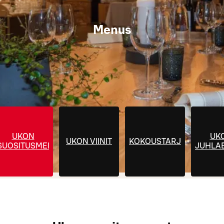
Menus
UKON
UK
UKON VIINIT
KOKOUSTARJOILUT
SUOSITUSMENUT
JUHLA