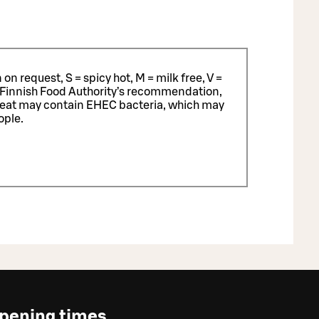
n request, S = spicy hot, M = milk free, V =
 Finnish Food Authority’s recommendation,
meat may contain EHEC bacteria, which may
ople.
pening times