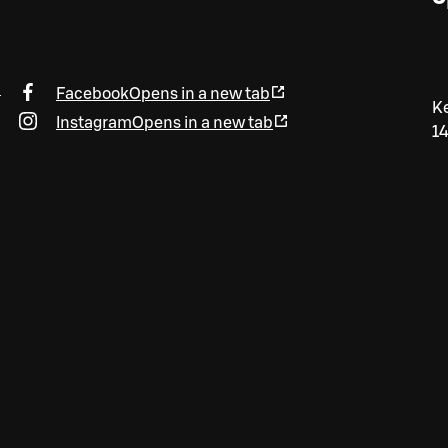
b
Facebook
Opens in a new tab
Ke
Instagram
Opens in a new tab
1