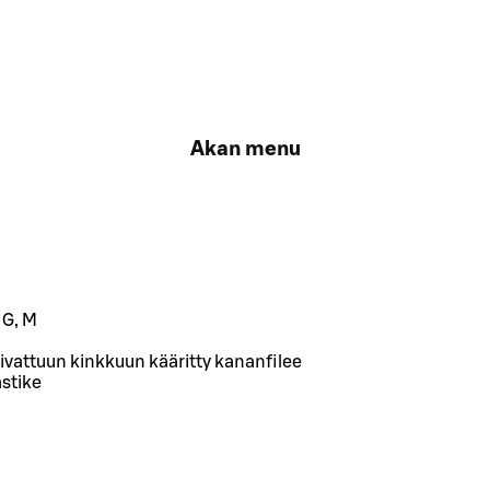
Akan menu
 G, M
uivattuun kinkkuun kääritty kananfilee
stike