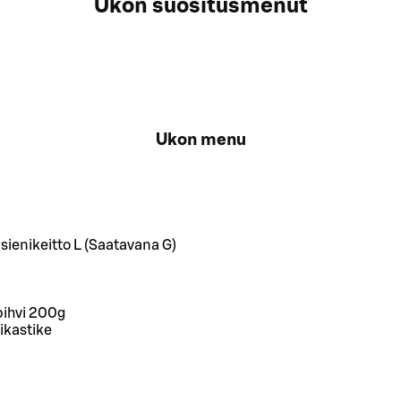
Ukon suositusmenut
Ukon menu
ienikeitto L (Saatavana G)
pihvi 200g
ikastike