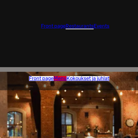
Front page
Restaurants
Events
Front page
Menu
Kokoukset ja juhlat