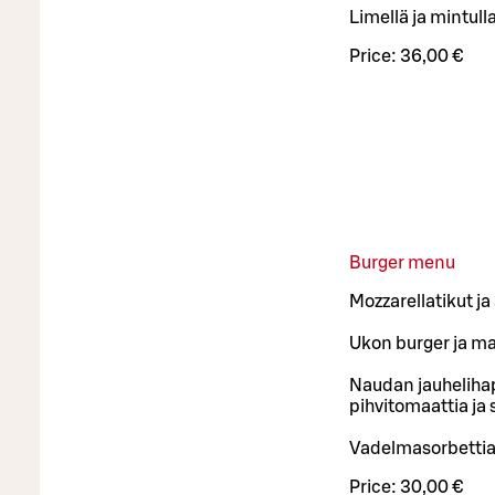
Limellä ja mintull
Price:
36,00 €
Burger menu
Mozzarellatikut ja
Ukon burger ja ma
Naudan jauhelihap
pihvitomaattia ja
Vadelmasorbettia
Price:
30,00 €