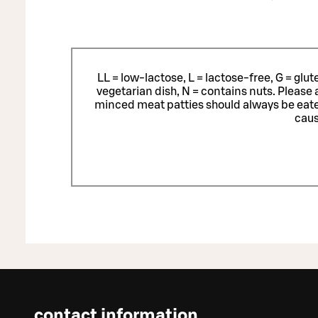
LL = low-lactose, L = lactose-free, G = glu
vegetarian dish, N = contains nuts. Please 
minced meat patties should always be eat
caus
contact information