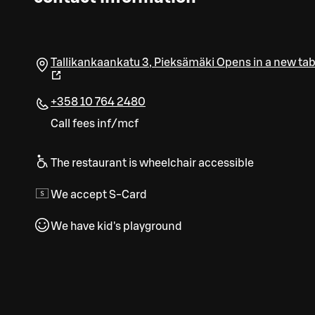
Tallikankaankatu 3
,
Pieksämäki
Opens in a new ta
+358 10 764 2480
Call fees inf/mcf
The restaurant is wheelchair accessible
We accept S-Card
We have kid's playground