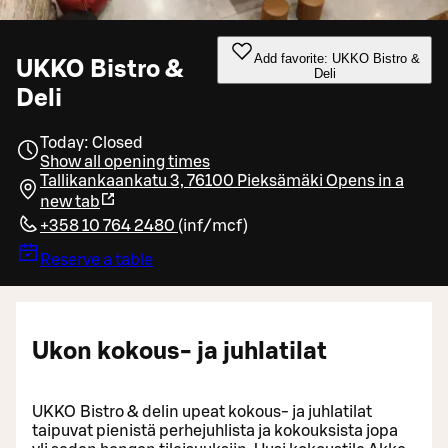
Add favorite: UKKO Bistro &
UKKO Bistro &
Deli
Deli
Today: Closed
Show all opening times
Tallikankaankatu 3, 76100 Pieksämäki
Opens in a
new tab
+358 10 764 2480
(
inf/mcf
)
Reserve a table
Ukon kokous- ja juhlatilat
UKKO Bistro & delin upeat kokous- ja juhlatilat
taipuvat pienistä perhejuhlista ja kokouksista jopa