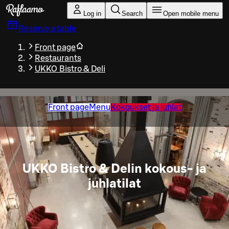
Skip to main content
Log in
Search
Open mobile menu
Reserve a table
Front page
Restaurants
UKKO Bistro & Deli
Front page
Menu
Kokoukset ja juhlat
UKKO Bistro & Delin kokous- ja
juhlatilat