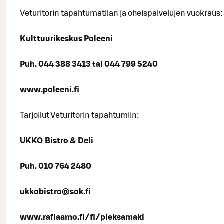
Veturitorin tapahtumatilan ja oheispalvelujen vuokraus:
Kulttuurikeskus Poleeni
Puh. 044 388 3413 tai 044 799 5240
www.poleeni.fi
Tarjoilut Veturitorin tapahtumiin:
UKKO Bistro & Deli
Puh. 010 764 2480
ukkobistro@sok.fi
www.raflaamo.fi/fi/pieksamaki