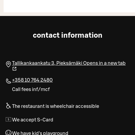
contact information
Tallikankaankatu 3
,
Pieksämäki
Opens in a new tab
+358 10 764 2480
Call fees inf/mcf
The restaurant is wheelchair accessible
We accept S-Card
We have kid's playground