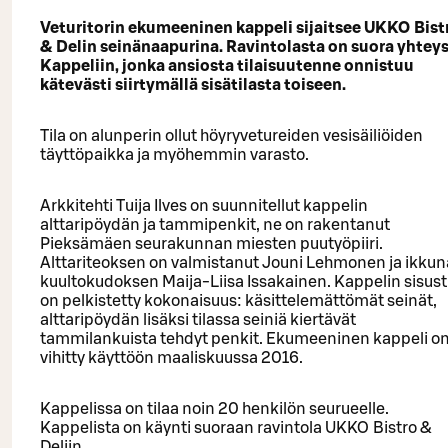
Veturitorin ekumeeninen kappeli sijaitsee UKKO Bist
& Delin seinänaapurina. Ravintolasta on suora yhtey
Kappeliin, jonka ansiosta tilaisuutenne onnistuu
kätevästi siirtymällä sisätilasta toiseen.
Tila on alunperin ollut höyryvetureiden vesisäiliöiden
täyttöpaikka ja myöhemmin varasto.
Arkkitehti Tuija Ilves on suunnitellut kappelin
alttaripöydän ja tammipenkit, ne on rakentanut
Pieksämäen seurakunnan miesten puutyöpiiri.
Alttariteoksen on valmistanut Jouni Lehmonen ja ikku
kuultokudoksen Maija-Liisa Issakainen. Kappelin sisus
on pelkistetty kokonaisuus: käsittelemättömät seinät,
alttaripöydän lisäksi tilassa seiniä kiertävät
tammilankuista tehdyt penkit. Ekumeeninen kappeli o
vihitty käyttöön maaliskuussa 2016.
Kappelissa on tilaa noin 20 henkilön seurueelle.
Kappelista on käynti suoraan ravintola UKKO Bistro &
Deliin.