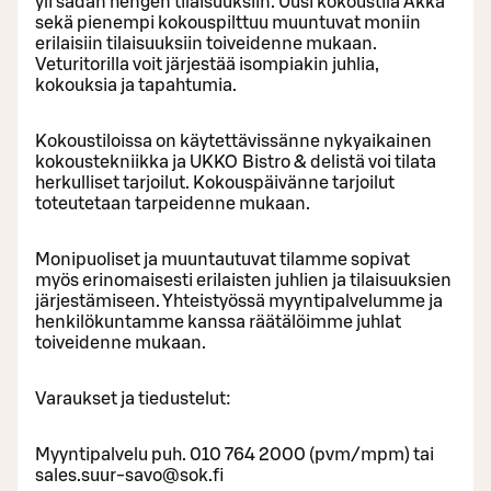
yli sadan hengen tilaisuuksiin. Uusi kokoustila Akka
sekä pienempi kokouspilttuu muuntuvat moniin
erilaisiin tilaisuuksiin toiveidenne mukaan.
Veturitorilla voit järjestää isompiakin juhlia,
kokouksia ja tapahtumia.
Kokoustiloissa on käytettävissänne nykyaikainen
kokoustekniikka ja UKKO Bistro & delistä voi tilata
herkulliset tarjoilut. Kokouspäivänne tarjoilut
toteutetaan tarpeidenne mukaan.
Monipuoliset ja muuntautuvat tilamme sopivat
myös erinomaisesti erilaisten juhlien ja tilaisuuksien
järjestämiseen. Yhteistyössä myyntipalvelumme ja
henkilökuntamme kanssa räätälöimme juhlat
toiveidenne mukaan.
Varaukset ja tiedustelut:
Myyntipalvelu puh. 010 764 2000 (pvm/mpm) tai
sales.suur-savo@sok.fi