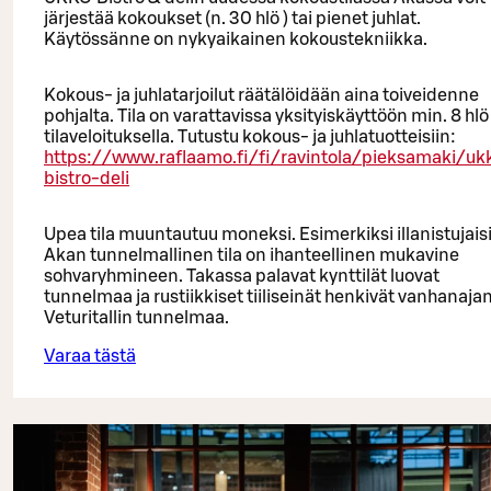
järjestää kokoukset (n. 30 hlö ) tai pienet juhlat.
Käytössänne on nykyaikainen kokoustekniikka.
Kokous- ja juhlatarjoilut räätälöidään aina toiveidenne
pohjalta. Tila on varattavissa yksityiskäyttöön min. 8 hlö 
tilaveloituksella. Tutustu kokous- ja juhlatuotteisiin:
https://www.raflaamo.fi/fi/ravintola/pieksamaki/uk
bistro-deli
Upea tila muuntautuu moneksi. Esimerkiksi illanistujais
Akan tunnelmallinen tila on ihanteellinen mukavine
sohvaryhmineen. Takassa palavat kynttilät luovat
tunnelmaa ja rustiikkiset tiiliseinät henkivät vanhanaja
Veturitallin tunnelmaa.
Varaa tästä