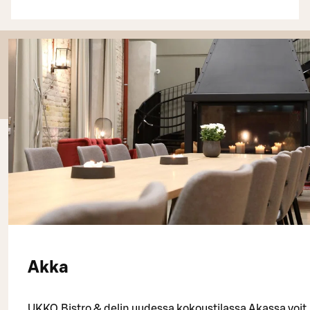
Akka
UKKO Bistro & delin uudessa kokoustilassa Akassa voit