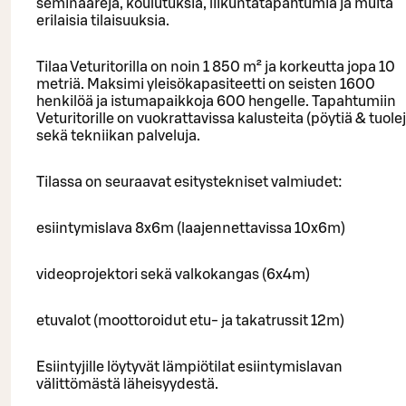
seminaareja, koulutuksia, liikuntatapahtumia ja muita
erilaisia tilaisuuksia.
Tilaa Veturitorilla on noin 1 850 m² ja korkeutta jopa 10
metriä. Maksimi yleisökapasiteetti on seisten 1600
henkilöä ja istumapaikkoja 600 hengelle. Tapahtumiin
Veturitorille on vuokrattavissa kalusteita (pöytiä & tuole
sekä tekniikan palveluja.
Tilassa on seuraavat esitystekniset valmiudet:
esiintymislava 8x6m (laajennettavissa 10x6m)
videoprojektori sekä valkokangas (6x4m)
etuvalot (moottoroidut etu- ja takatrussit 12m)
Esiintyjille löytyvät lämpiötilat esiintymislavan
välittömästä läheisyydestä.