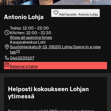
Add favorite: Antonio Lohja
Antonio Lohja
Today: 12:00 - 22:00
Kitchen: 12:00 - 21:30
Show all opening times
Kauppakeskus Lohi
Suurlohjankatu 9-13, 08100 Lohja
Opens in a new
tab
0443205107
Reserve a table
Helposti kokoukseen Lohjan
ytimessä