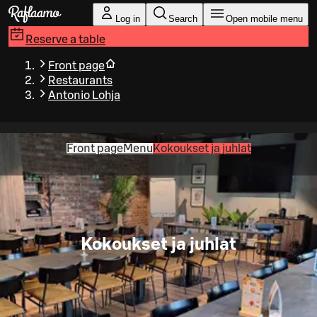
Skip to main content
Log in
Search
Open mobile menu
Reserve a table
Front page
Restaurants
Antonio Lohja
Front page
Menu
Kokoukset ja juhlat
Kokoukset ja juhlat