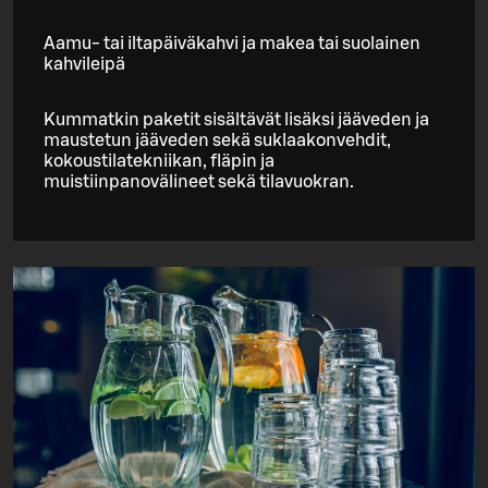
Aamu- tai iltapäiväkahvi ja makea tai suolainen
kahvileipä
Kummatkin paketit sisältävät lisäksi jääveden ja
maustetun jääveden sekä suklaakonvehdit,
kokoustilatekniikan, fläpin ja
muistiinpanovälineet sekä tilavuokran.