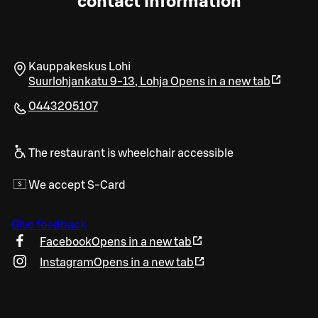
contact information
Kauppakeskus Lohi
Suurlohjankatu 9-13
,
Lohja
Opens in a new tab
0443205107
The restaurant is wheelchair accessible
We accept S-Card
Give feedback
Facebook
Opens in a new tab
Instagram
Opens in a new tab