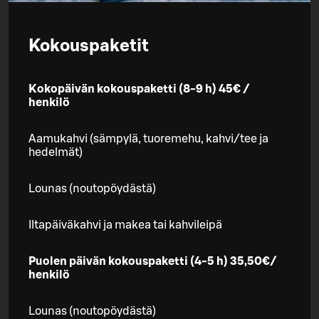
Kokouspaketit
Kokopäivän kokouspaketti (8-9 h) 45€ /
henkilö
Aamukahvi (sämpylä, tuoremehu, kahvi/tee ja
hedelmät)
Lounas (noutopöydästä)
Iltapäiväkahvi ja makea tai kahvileipä
Puolen päivän kokouspaketti (4-5 h) 35,50€/
henkilö
Lounas (noutopöydästä)