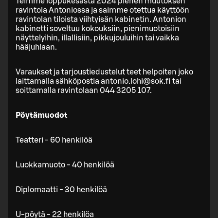
Teimme loppukesästä 2024 pienen muutoksen
ravintola Antoniossa ja saimme otettua käyttöön
ravintolan tiloista viihtyisän kabinetin. Antonion
kabinetti soveltuu kokouksiin, pienimuotoisiin
näyttelyihin, illallisiin, pikkujouluihin tai vaikka
hääjuhlaan.
Varaukset ja tarjoustiedustelut teet helpoiten joko
laittamalla sähköpostia antonio.lohi@sok.fi tai
soittamalla ravintolaan 044 3205 107.
Pöytämuodot
Teatteri - 60 henkilöä
Luokkamuoto - 40 henkilöä
Diplomaatti - 30 henkilöä
U-pöytä - 22 henkilöa