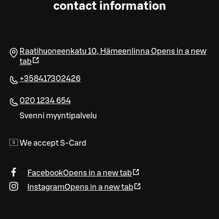
contact information
Raatihuoneenkatu 10
,
Hämeenlinna
Opens in a new
tab
+358417302426
020 1234 654
Svenni myyntipalvelu
We accept S-Card
Facebook
Opens in a new tab
Instagram
Opens in a new tab