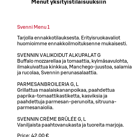
Menut yksityistilaisuuksiin
Svenni Menu 1
Tarjolla ennakkotilauksesta. Erityisruokavaliot
huomioimme ennakkoilmoituksenne mukaisesti.
SVENNIN VALIKOIDUT ALKUPALAT G
Buffalo mozzarellaa ja tomaattia, kylmäsavulohta,
ilmakuivattua kinkkua, Manchego-juustoa, salamia
ja rucolaa, Svennin perunasalaattia.
PARMESANBROILERIA G, L
Grillattua maalaiskananpoikaa, paahdettua
paprika-tomaattikastiketta, kasviksia ja
paahdettuja parmesan-perunoita, sitruuna-
parmesanaiolia.
SVENNIN CRÈME BRÛLÉE G, L
Vaniljaista paahtovanukasta ja tuoreita marjoja.
Price:
42,00 €