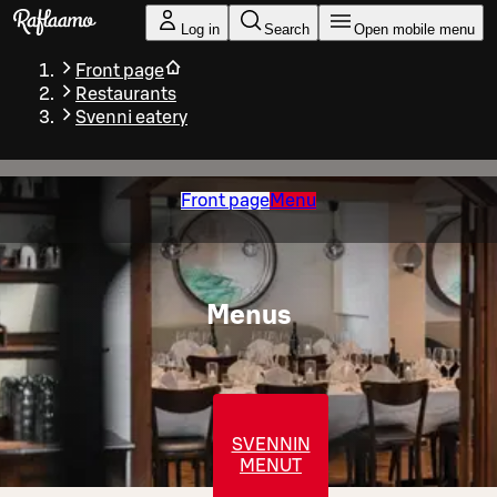
Skip to main content
Log in
Search
Open mobile menu
Front page
Restaurants
Svenni eatery
Front page
Menu
Menus
SVENNIN
MENUT