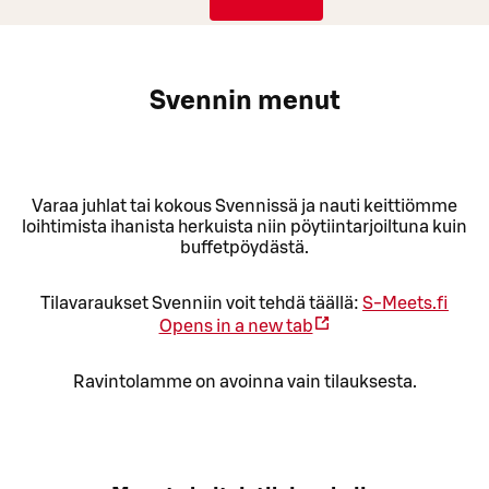
Svennin menut
Varaa juhlat tai kokous Svennissä ja nauti keittiömme
loihtimista ihanista herkuista niin pöytiintarjoiltuna kuin
buffetpöydästä.
Tilavaraukset Svenniin voit tehdä täällä:
S-Meets.fi
Opens in a new tab
Ravintolamme on avoinna vain tilauksesta.