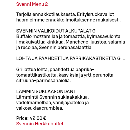
Svenni Menu 2
Tarjolla ennakkotilauksesta. Erityisruokavaliot
huomioimme ennakkoilmoituksenne mukaisesti.
SVENNIN VALIKOIDUT ALKUPALAT G
Buffalo mozzarellaa ja tomaattia, kylmäsavulohta,
ilmakuivattua kinkkua, Manchego-juustoa, salamia
ja rucolaa, Svennin perunasalaattia.
LOHTA JA PAAHDETTUA PAPRIKAKASTIKETTA G, L
Grillattua lohta, paahdettua paprika-
tomaattikastiketta, kasviksia ja yrttiperunoita,
sitruuna-parmesanaiolia.
LÄMMIN SUKLAAFONDANT
Lämmintä Svennin suklaakakkua,
vadelmamelbaa, vaniljajäätelöä ja
valkosuklaacrumblea.
Price:
42,00 €
Svennin Herkkubuffet