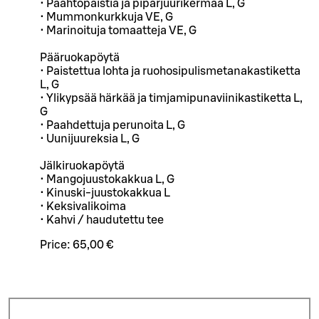
• Paahtopaistia ja piparjuurikermaa L, G
• Mummonkurkkuja VE, G
• Marinoituja tomaatteja VE, G
Pääruokapöytä
• Paistettua lohta ja ruohosipulismetanakastiketta
L, G
• Ylikypsää härkää ja timjamipunaviinikastiketta L,
G
• Paahdettuja perunoita L, G
• Uunijuureksia L, G
Jälkiruokapöytä
• Mangojuustokakkua L, G
• Kinuski-juustokakkua L
• Keksivalikoima
• Kahvi / haudutettu tee
Price:
65,00 €