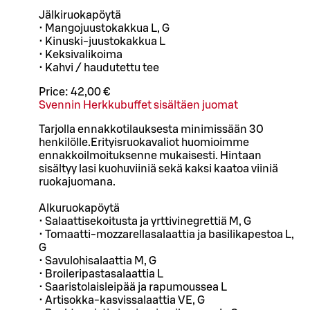
Jälkiruokapöytä
• Mangojuustokakkua L, G
• Kinuski-juustokakkua L
• Keksivalikoima
• Kahvi / haudutettu tee
Price:
42,00 €
Svennin Herkkubuffet sisältäen juomat
Tarjolla ennakkotilauksesta minimissään 30
henkilölle.Erityisruokavaliot huomioimme
ennakkoilmoituksenne mukaisesti. Hintaan
sisältyy lasi kuohuviiniä sekä kaksi kaatoa viiniä
ruokajuomana.
Alkuruokapöytä
• Salaattisekoitusta ja yrttivinegrettiä M, G
• Tomaatti-mozzarellasalaattia ja basilikapestoa L,
G
• Savulohisalaattia M, G
• Broileripastasalaattia L
• Saaristolaisleipää ja rapumoussea L
• Artisokka-kasvissalaattia VE, G