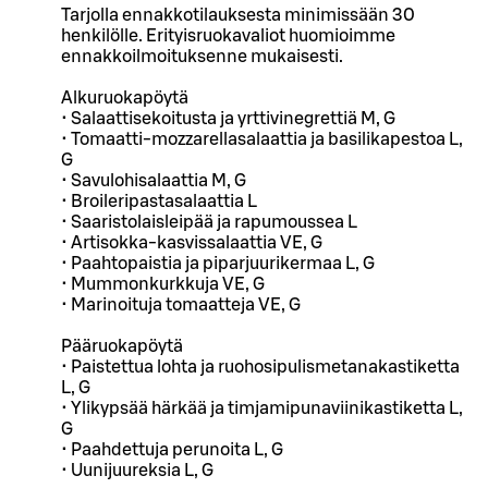
Tarjolla ennakkotilauksesta minimissään 30
henkilölle. Erityisruokavaliot huomioimme
ennakkoilmoituksenne mukaisesti.
Alkuruokapöytä
• Salaattisekoitusta ja yrttivinegrettiä M, G
• Tomaatti-mozzarellasalaattia ja basilikapestoa L,
G
• Savulohisalaattia M, G
• Broileripastasalaattia L
• Saaristolaisleipää ja rapumoussea L
• Artisokka-kasvissalaattia VE, G
• Paahtopaistia ja piparjuurikermaa L, G
• Mummonkurkkuja VE, G
• Marinoituja tomaatteja VE, G
Pääruokapöytä
• Paistettua lohta ja ruohosipulismetanakastiketta
L, G
• Ylikypsää härkää ja timjamipunaviinikastiketta L,
G
• Paahdettuja perunoita L, G
• Uunijuureksia L, G