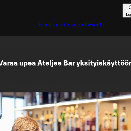
Lo
Front page
Restaurants
Events
Varaa upea Ateljee Bar yksityiskäyttöö