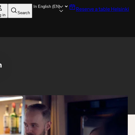
Reserve a table
Helsinki
Search
g in
n