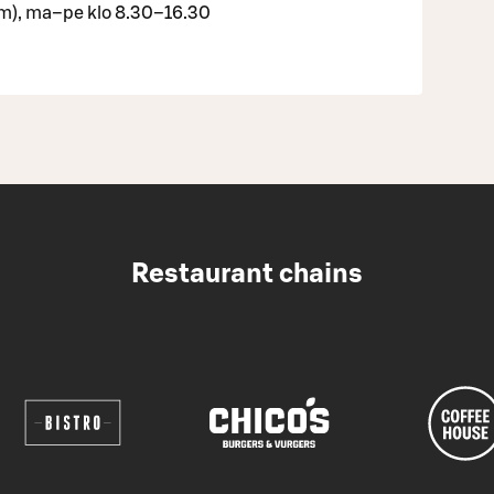
), ma–pe klo 8.30–16.30
Restaurant chains