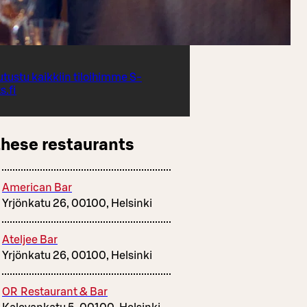
utustu kaikkiin tiloihimme S-
s.fi
these restaurants
American Bar
Yrjönkatu 26, 00100, Helsinki
Ateljee Bar
Yrjönkatu 26, 00100, Helsinki
OR Restaurant & Bar