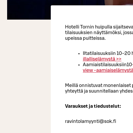
Hotelli Tornin huipulla sijaitsev
tilaisuuksien näyttämöksi, jossa 
upeissa puitteissa.
Iltatilaisuuksiin 10-2
illalliselämystä >>
Aamiaistilaisuuksiin1
view -aamiaiselämystä
Meillä onnistuvat monenlaiset p
yhteyttä ja suunnitellaan yhdes
Varaukset ja tiedustelut:
ravintolamyynti@sok.fi