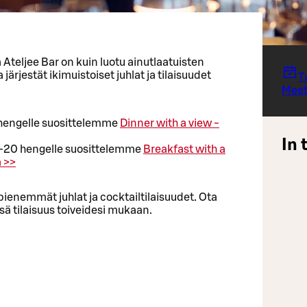
a Ateljee Bar on kuin luotu ainutlaatuisten
järjestät ikimuistoiset juhlat ja tilaisuudet
T
Meet
0 hengelle suosittelemme
Dinner with a view -
In 
0-20 hengelle suosittelemme
Breakfast with a
 >>
ienemmät juhlat ja cocktailtilaisuudet. Ota
sä tilaisuus toiveidesi mukaan.