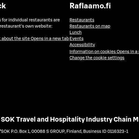
ck
Raflaamo.fi
 for individual restaurants are
Restaurants
 restaurant's own website:
Restaurants on map
Lunch
 about the site
Opens in a new tab
Events
Accessibility
Information on cookies
Opens in a
Change the cookie settings
SOK Travel and Hospitality Industry Chain
SOK P.O. Box 1, 00088 S GROUP, Finland
,
Business ID 0116323-1