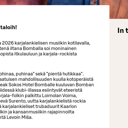
taloih!
In 
2026 karjalankielisen musiikin kotilavalla,
tenä iltana Bomballa soi moninainen
opista itkulauluun ja karjala-rockista
ohinaa, puhinaa” sekä ”pientä hutikkaa”.
laatuisen mahdollisuuden kuulla kotoperäistä
ä Break Sokos Hotel Bomballe kuuluvan Bomban
iidessä klubi-illassa esiintyvät eteeristä
arjala-folkin palkittu Loimolan Voima,
levä Surento, uutta karjalankielistä rockia
 karjalankieliset trubaduurit Kaarlon
lkin ja kansanmusiikin rajapinnoilta
tä Levoin Miša.