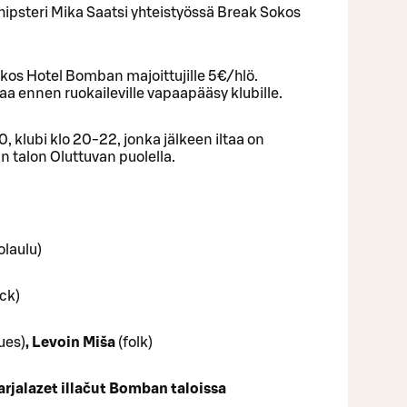
hipsteri Mika Saatsi yhteistyössä Break Sokos
okos Hotel Bomban majoittujille 5€/hlö.
 ennen ruokaileville vapaapääsy klubille.
0, klubi klo 20-22, jonka jälkeen iltaa on
n talon Oluttuvan puolella.
olaulu)
ock)
ues)
, Levoin Miša
(folk)
jalazet illačut Bomban taloissa