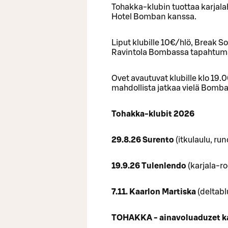
Tohakka-klubin tuottaa karjala
Hotel Bomban kanssa.
Liput klubille 10€/hlö, Break S
Ravintola Bombassa tapahtumaa
Ovet avautuvat klubille klo 19.0
mahdollista jatkaa vielä Bomba
Tohakka-klubit 2026
29.8.26 Surento
(itkulaulu, run
19.9.26 Tulenlendo
(karjala-r
7.11. Kaarlon Martiska
(deltabl
TOHAKKA - ainavoluaduzet kar