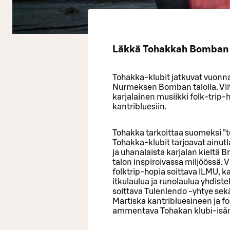
Läkkä Tohakkah Bomban 
Tohakka-klubit jatkuvat vuonna 
Nurmeksen Bomban talolla. Vii
karjalainen musiikki folk-trip-h
kantribluesiin.
Tohakka tarkoittaa suomeksi ”t
Tohakka-klubit tarjoavat ainut
ja uhanalaista karjalan kielt
talon inspiroivassa miljöössä. V
folktrip-hopia soittava ILMU, k
itkulaulua ja runolaulua yhdiste
soittava Tulenlendo -yhtye sekä
Martiska kantribluesineen ja fo
ammentava Tohakan klubi-isän