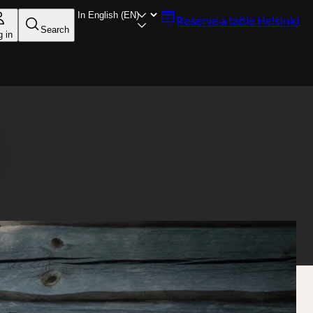
Reserve a table
Helsinki
Search
g in