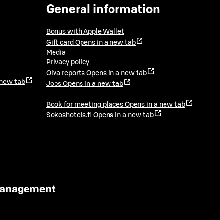
General information
Bonus with Apple Wallet
Gift card
Opens in a new tab
Media
Privacy policy
Oiva reports
Opens in a new tab
 new tab
Jobs
Opens in a new tab
Book for meeting places
Opens in a new tab
Sokoshotels.fi
Opens in a new tab
 Management