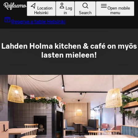
Skip to main content
Location
Log
Open mobile
Helsinki
in
Search
menu
Reserve a table
Helsinki
Lahden Holma kitchen & café on myös
lasten mieleen!