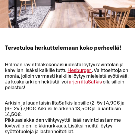
Tervetuloa herkuttelemaan koko perheellä!
Holman ravintolakokonaisuudesta löytyy ravintolan ja
kahvilan lisäksi kaikille tuttu
Hesburger
. Vaihtoehtoja on
monia, jolloin varmasti kaikille löytyy mieleistä syötävää.
Ja koska arki on hektistä, voi
arjen iltaSafkis
olla silloin
pelastus!
Arkisin ja lauantaisin IltaSafkis lapsille (2-5v.) 4,90€ ja
(6-12v.) 7,90€. Aikuisille arkena 13,50€ ja lauantaisin
14,50€.
Pikkuasiakkaiden viihtyvyyttä lisää ravintolastamme
löytyvä pieni leikkinurkkaus. Lisäksi meiltä löytyy
syöttötuoleja ja lastenhoitotilat.