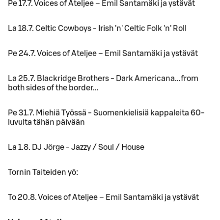
Pe 17.7. Voices of Ateljee – Emil Santamäki ja ystävät
La 18.7. Celtic Cowboys - Irish 'n' Celtic Folk 'n' Roll
Pe 24.7. Voices of Ateljee – Emil Santamäki ja ystävät
La 25.7. Blackridge Brothers - Dark Americana...from
both sides of the border...
Pe 31.7. Miehiä Työssä - Suomenkielisiä kappaleita 60-
luvulta tähän päivään
La 1.8. DJ Jörge - Jazzy / Soul / House
Tornin Taiteiden yö:
To 20.8. Voices of Ateljee – Emil Santamäki ja ystävät