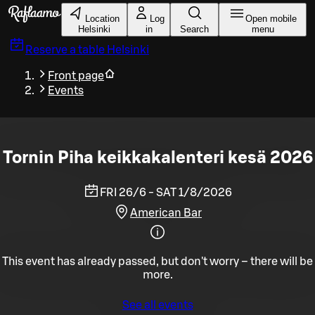
Skip to main content
Location
Log
Open mobile
Helsinki
in
Search
menu
Reserve a table
Helsinki
Front page
Events
Tornin Piha keikkakalenteri kesä 2026
FRI 26/6 - SAT 1/8/2026
American Bar
This event has already passed, but don't worry – there will be
more.
See all events