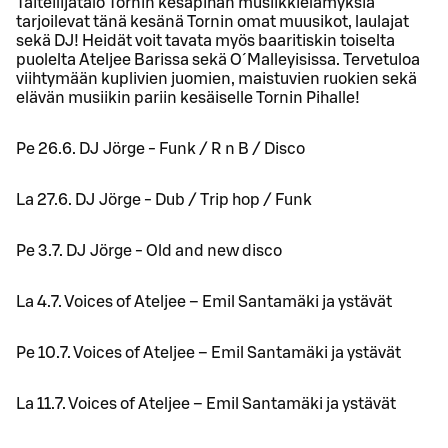
Taiteilijatalo Tornin kesäpihan musiikkielämyksiä
tarjoilevat tänä kesänä Tornin omat muusikot, laulajat
sekä DJ! Heidät voit tavata myös baaritiskin toiselta
puolelta Ateljee Barissa sekä O´Malleyisissa. Tervetuloa
viihtymään kuplivien juomien, maistuvien ruokien sekä
elävän musiikin pariin kesäiselle Tornin Pihalle!
Pe 26.6. DJ Jörge - Funk / R n B / Disco
La 27.6. DJ Jörge - Dub / Trip hop / Funk
Pe 3.7. DJ Jörge - Old and new disco
La 4.7. Voices of Ateljee – Emil Santamäki ja ystävät
Pe 10.7. Voices of Ateljee – Emil Santamäki ja ystävät
La 11.7. Voices of Ateljee – Emil Santamäki ja ystävät