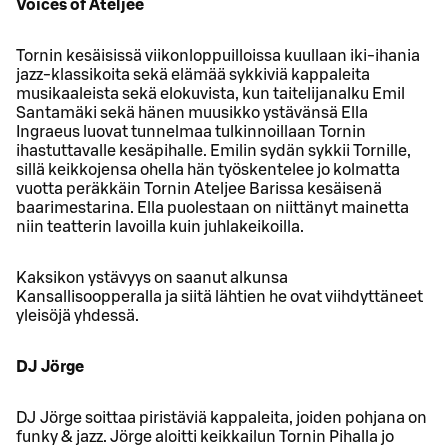
Voices of Ateljee
Tornin kesäisissä viikonloppuilloissa kuullaan iki-ihania
jazz-klassikoita sekä elämää sykkiviä kappaleita
musikaaleista sekä elokuvista, kun taitelijanalku Emil
Santamäki sekä hänen muusikko ystävänsä Ella
Ingraeus luovat tunnelmaa tulkinnoillaan Tornin
ihastuttavalle kesäpihalle. Emilin sydän sykkii Tornille,
sillä keikkojensa ohella hän työskentelee jo kolmatta
vuotta peräkkäin Tornin Ateljee Barissa kesäisenä
baarimestarina. Ella puolestaan on niittänyt mainetta
niin teatterin lavoilla kuin juhlakeikoilla.
Kaksikon ystävyys on saanut alkunsa
Kansallisoopperalla ja siitä lähtien he ovat viihdyttäneet
yleisöjä yhdessä.
DJ Jörge
DJ Jörge soittaa piristäviä kappaleita, joiden pohjana on
funky & jazz. Jörge aloitti keikkailun Tornin Pihalla jo