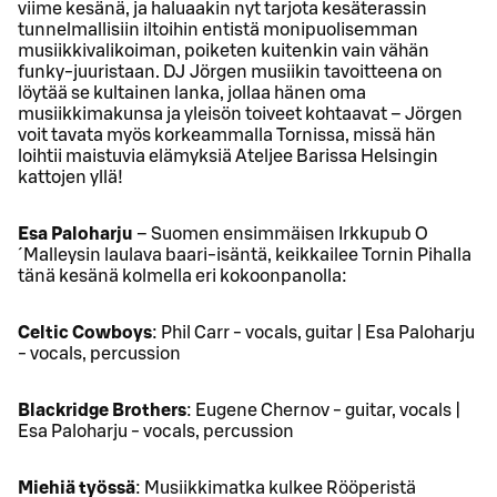
viime kesänä, ja haluaakin nyt tarjota kesäterassin
tunnelmallisiin iltoihin entistä monipuolisemman
musiikkivalikoiman, poiketen kuitenkin vain vähän
funky-juuristaan. DJ Jörgen musiikin tavoitteena on
löytää se kultainen lanka, jollaa hänen oma
musiikkimakunsa ja yleisön toiveet kohtaavat – Jörgen
voit tavata myös korkeammalla Tornissa, missä hän
loihtii maistuvia elämyksiä Ateljee Barissa Helsingin
kattojen yllä!
Esa Paloharju
– Suomen ensimmäisen Irkkupub O
´Malleysin laulava baari-isäntä, keikkailee Tornin Pihalla
tänä kesänä kolmella eri kokoonpanolla:
Celtic Cowboys
: Phil Carr - vocals, guitar | Esa Paloharju
- vocals, percussion
Blackridge Brothers
: Eugene Chernov - guitar, vocals |
Esa Paloharju - vocals, percussion
Miehiä työssä
: Musiikkimatka kulkee Rööperistä