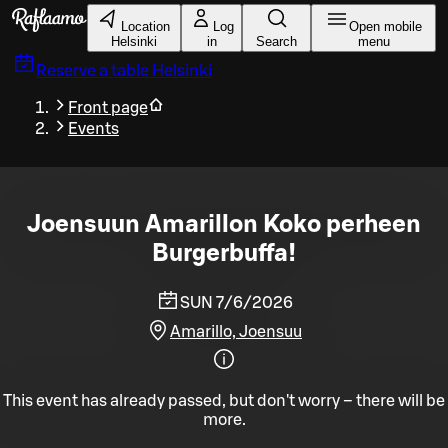
Skip to main content
Location
Log
Open mobile
Helsinki
in
Search
menu
Reserve a table
Helsinki
Front page
Events
Joensuun Amarillon Koko perheen
Burgerbuffa!
SUN 7/6/2026
Amarillo, Joensuu
This event has already passed, but don't worry – there will be
more.