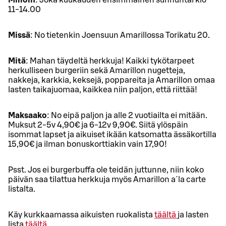
Milloin
: Joka kuukauden ensimmäinen sunnuntai klo
11-14.00
Missä
: No tietenkin Joensuun Amarillossa Torikatu 20.
Mitä
: Mahan täydeltä herkkuja! Kaikki tykötarpeet
herkulliseen burgeriin sekä Amarillon nugetteja,
nakkeja, karkkia, keksejä, poppareita ja Amarillon omaa
lasten taikajuomaa, kaikkea niin paljon, että riittää!
Maksaako
: No eipä paljon ja alle 2 vuotiailta ei mitään.
Muksut 2-5v 4,90€ ja 6-12v 9,90€. Siitä ylöspäin
isommat lapset ja aikuiset ikään katsomatta ässäkortilla
15,90€ ja ilman bonuskorttiakin vain 17,90!
Psst. Jos ei burgerbuffa ole teidän juttunne, niin koko
päivän saa tilattua herkkuja myös Amarillon a´la carte
listalta.
Käy kurkkaamassa aikuisten ruokalista
täältä
ja lasten
lista
täältä
.