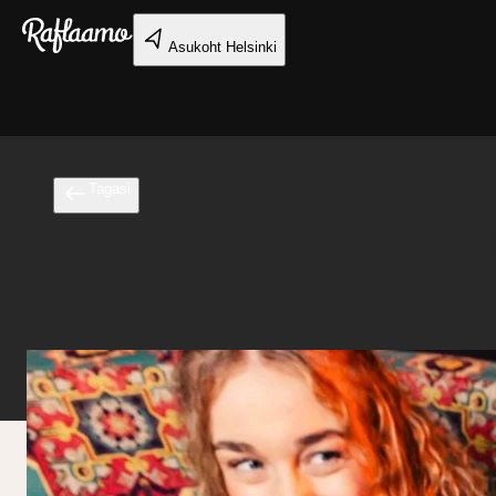
Liigu peamise sisu juurde
Asukoht
Helsinki
Tagasi