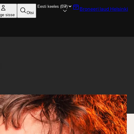
Broneeri laud
Helsinki
Otsi
ige sisse