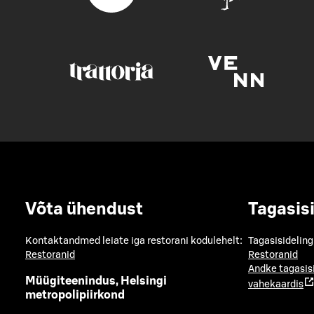
Võta ühendust
Tagasis
Kontaktandmed leiate iga restorani kodulehelt:
Tagasisideling
Restoranid
Restoranid
Andke tagasis
Müügiteenindus, Helsingi
vahekaardis
metropolipiirkond