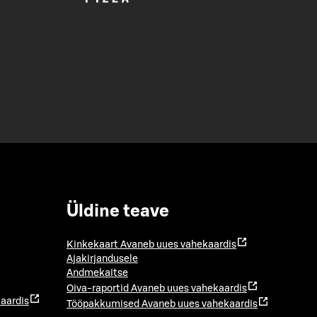
Üldine teave
Kinkekaart
Avaneb uues vahekaardis
Ajakirjandusele
Andmekaitse
Oiva-raportid
Avaneb uues vahekaardis
aardis
Tööpakkumised
Avaneb uues vahekaardis