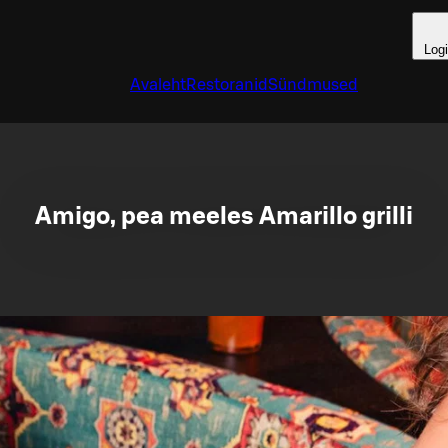
Log
Avaleht
Restoranid
Sündmused
Amigo, pea meeles Amarillo grilli