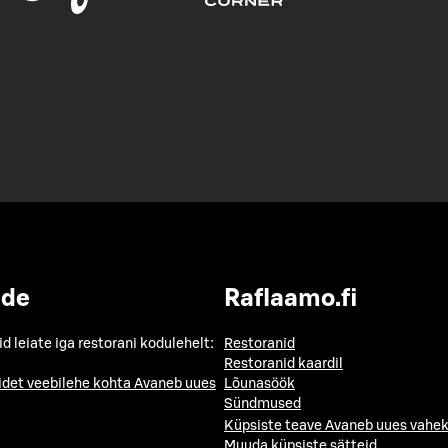
ide
Raflaamo.fi
id leiate iga restorani kodulehelt:
Restoranid
Restoranid kaardil
idet veebilehe kohta
Avaneb uues
Lõunasöök
Sündmused
Küpsiste teave
Avaneb uues vahek
Muuda küpsiste sätteid