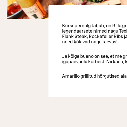
Kui supernälg tabab, on Rillo gr
legendaarsete nimed nagu Texic
Flank Steak, Rockefeller Ribs j
need kõlavad nagu taevas!
Ja kõige bueno on see, et me gr
igapäevaelu kõrbest. Nii kaua, 
Amarillo grillitud hõrgutised al