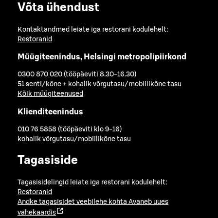
Võta ühendust
Kontaktandmed leiate iga restorani kodulehelt:
Restoranid
Müügiteenindus, Helsingi metropolipiirkond
0300 870 020 (tööpäeviti 8.30-16.30)
51 senti/kõne + kohalik võrgutasu/mobiilikõne tasu
Kõik müügiteenused
Klienditeenindus
010 76 5858 (tööpäeviti klo 9-16)
kohalik võrgutasu/mobiilikõne tasu
Tagasiside
Tagasisidelingid leiate iga restorani kodulehelt:
Restoranid
Andke tagasisidet veebilehe kohta
Avaneb uues
vahekaardis