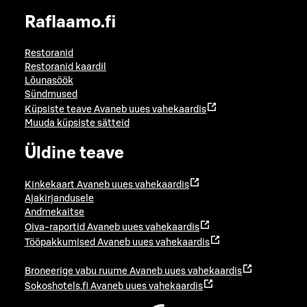
Raflaamo.fi
Restoranid
Restoranid kaardil
Lõunasöök
Sündmused
Küpsiste teave
Avaneb uues vahekaardis
Muuda küpsiste sätteid
Üldine teave
Kinkekaart
Avaneb uues vahekaardis
Ajakirjandusele
Andmekaitse
Oiva-raportid
Avaneb uues vahekaardis
Tööpakkumised
Avaneb uues vahekaardis
Broneerige vabu ruume
Avaneb uues vahekaardis
Sokoshotels.fi
Avaneb uues vahekaardis