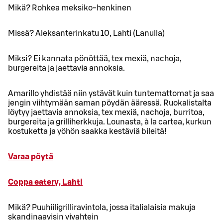
Mikä? Rohkea meksiko-henkinen
Missä? Aleksanterinkatu 10, Lahti (Lanulla)
Miksi? Ei kannata pönöttää, tex mexiä, nachoja,
burgereita ja jaettavia annoksia.
Amarillo yhdistää niin ystävät kuin tuntemattomat ja saa
jengin viihtymään saman pöydän ääressä. Ruokalistalta
löytyy jaettavia annoksia, tex mexiä, nachoja, burritoa,
burgereita ja grilliherkkuja. Lounasta, à la cartea, kurkun
kostuketta ja yöhön saakka kestäviä bileitä!
Varaa pöytä
Coppa eatery, Lahti
Mikä? Puuhiiligrilliravintola, jossa italialaisia makuja
skandinaavisin vivahtein