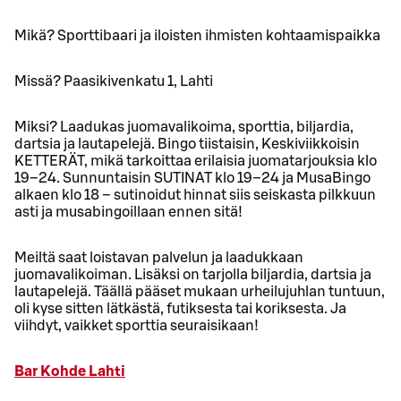
Mikä? Sporttibaari ja iloisten ihmisten kohtaamispaikka
Missä? Paasikivenkatu 1, Lahti
Miksi? Laadukas juomavalikoima, sporttia, biljardia,
dartsia ja lautapelejä. Bingo tiistaisin, Keskiviikkoisin
KETTERÄT, mikä tarkoittaa erilaisia juomatarjouksia klo
19–24. Sunnuntaisin SUTINAT klo 19–24 ja MusaBingo
alkaen klo 18 – sutinoidut hinnat siis seiskasta pilkkuun
asti ja musabingoillaan ennen sitä!
Meiltä saat loistavan palvelun ja laadukkaan
juomavalikoiman. Lisäksi on tarjolla biljardia, dartsia ja
lautapelejä. Täällä pääset mukaan urheilujuhlan tuntuun,
oli kyse sitten lätkästä, futiksesta tai koriksesta. Ja
viihdyt, vaikket sporttia seuraisikaan!
Bar Kohde Lahti