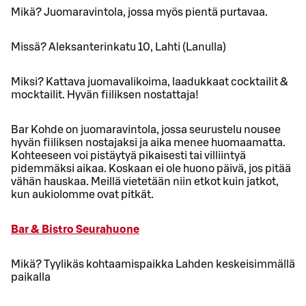
Mikä? Juomaravintola, jossa myös pientä purtavaa.
Missä? Aleksanterinkatu 10, Lahti (Lanulla)
Miksi? Kattava juomavalikoima, laadukkaat cocktailit &
mocktailit. Hyvän fiiliksen nostattaja!
Bar Kohde on juomaravintola, jossa seurustelu nousee
hyvän fiiliksen nostajaksi ja aika menee huomaamatta.
Kohteeseen voi pistäytyä pikaisesti tai villiintyä
pidemmäksi aikaa. Koskaan ei ole huono päivä, jos pitää
vähän hauskaa. Meillä vietetään niin etkot kuin jatkot,
kun aukiolomme ovat pitkät.
Bar & Bistro Seurahuone
Mikä? Tyylikäs kohtaamispaikka Lahden keskeisimmällä
paikalla