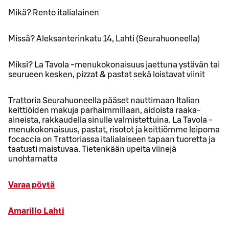
Mikä? Rento italialainen
Missä? Aleksanterinkatu 14, Lahti (Seurahuoneella)
Miksi? La Tavola -menukokonaisuus jaettuna ystävän tai
seurueen kesken, pizzat & pastat sekä loistavat viinit
Trattoria Seurahuoneella pääset nauttimaan Italian
keittiöiden makuja parhaimmillaan, aidoista raaka-
aineista, rakkaudella sinulle valmistettuina. La Tavola -
menukokonaisuus, pastat, risotot ja keittiömme leipoma
focaccia on Trattoriassa italialaiseen tapaan tuoretta ja
taatusti maistuvaa. Tietenkään upeita viinejä
unohtamatta
Varaa pöytä
Amarillo Lahti