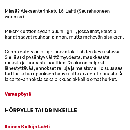
Missä? Aleksanterinkatu 16, Lahti (Seurahuoneen
vieressä)
Miksi? Keittiön sydän puuhiiligrilli, jossa lihat, kalat ja
kanat saavat rouhean pinnan, mutta mehevän sisuksen.
Coppa eatery on hiiligrilliravintola Lahden keskustassa.
Siellä arki pysähtyy välittömyydestä, maukkaasta
ruuasta ja juomasta nauttien. Ruoka on helposti
lähestyttävää, annokset reiluja ja maistuvia. Iloisuus saa
tarttua ja tuo ripauksen hauskuutta arkeen. Lounasta, À
la carte-annoksia sekä pikkuasiakkaille omat herkut.
Varaa pöytä
HÖRPYLLE TAI DRINKEILLE
Iloinen Kulkija Lahti