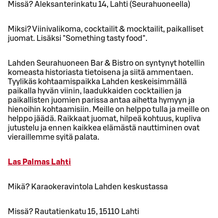
Missä? Aleksanterinkatu 14, Lahti (Seurahuoneella)
Miksi? Viinivalikoma, cocktailit & mocktailit, paikalliset
juomat. Lisäksi "Something tasty food".
Lahden Seurahuoneen Bar & Bistro on syntynyt hotellin
komeasta historiasta tietoisena ja siitä ammentaen.
Tyylikäs kohtaamispaikka Lahden keskeisimmällä
paikalla hyvän viinin, laadukkaiden cocktailien ja
paikallisten juomien parissa antaa aihetta hymyyn ja
hienoihin kohtaamisiin. Meille on helppo tulla ja meille on
helppo jäädä. Raikkaat juomat, hilpeä kohtuus, kupliva
jutustelu ja ennen kaikkea elämästä nauttiminen ovat
vieraillemme syitä palata.
Las Palmas Lahti
Mikä? Karaokeravintola Lahden keskustassa
Missä? Rautatienkatu 15, 15110 Lahti