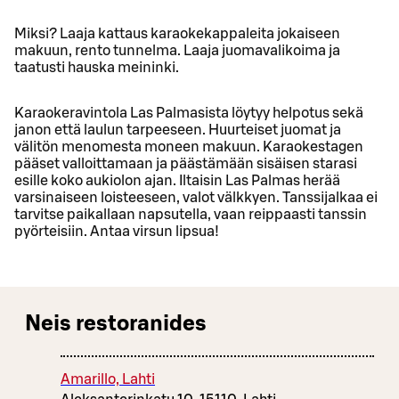
Miksi? Laaja kattaus karaokekappaleita jokaiseen
makuun, rento tunnelma. Laaja juomavalikoima ja
taatusti hauska meininki.
Karaokeravintola Las Palmasista löytyy helpotus sekä
janon että laulun tarpeeseen. Huurteiset juomat ja
välitön menomesta moneen makuun. Karaokestagen
pääset valloittamaan ja päästämään sisäisen starasi
esille koko aukiolon ajan. Iltaisin Las Palmas herää
varsinaiseen loisteeseen, valot välkkyen. Tanssijalkaa ei
tarvitse paikallaan napsutella, vaan reippaasti tanssin
pyörteisiin. Antaa virsun lipsua!
Neis restoranides
Amarillo, Lahti