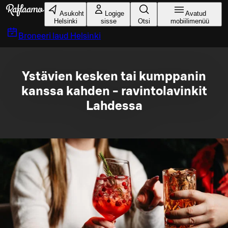
Liigu peamise sisu juurde
Asukoht
Logige
Avatud
Helsinki
sisse
Otsi
mobiilimenüü
Broneeri laud
Helsinki
Ystävien kesken tai kumppanin
kanssa kahden - ravintolavinkit
Lahdessa