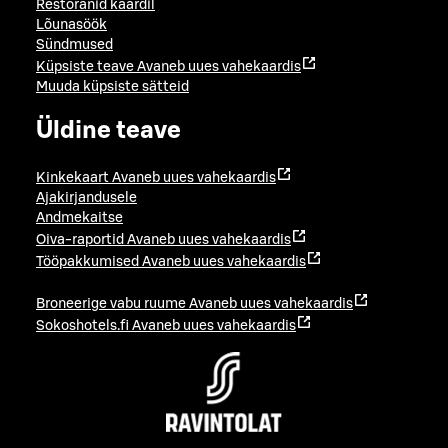
Restoranid kaardil
Lõunasöök
Sündmused
Küpsiste teave
Avaneb uues vahekaardis
Muuda küpsiste sätteid
Üldine teave
Kinkekaart
Avaneb uues vahekaardis
Ajakirjandusele
Andmekaitse
Oiva-raportid
Avaneb uues vahekaardis
Tööpakkumised
Avaneb uues vahekaardis
Broneerige vabu ruume
Avaneb uues vahekaardis
Sokoshotels.fi
Avaneb uues vahekaardis