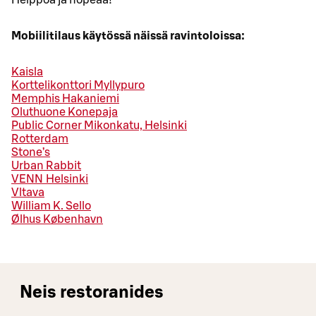
Helppoa ja nopeaa!
Mobiilitilaus käytössä näissä ravintoloissa:
Kaisla
Korttelikonttori Myllypuro
Memphis Hakaniemi
Oluthuone Konepaja
Public Corner Mikonkatu, Helsinki
Rotterdam
Stone’s
Urban Rabbit
VENN Helsinki
Vltava
William K. Sello
Ølhus København
Neis restoranides