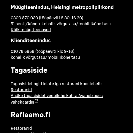
Müügiteenindus, Helsingi metropolipiirkond
0300 870 020 (tööpäeviti 8.30-16.30)
51 senti/kõne + kohalik võrgutasu/mobiilikõne tasu
Kõik müügiteenused
Klienditeenindus
010 76 5858 (tööpäeviti klo 9-16)
kohalik võrgutasu/mobiilikõne tasu
Tagasiside
Tagasisidelingid leiate iga restorani kodulehelt:
Restoranid
Andke tagasisidet veebilehe kohta
Avaneb uues
vahekaardis
Raflaamo.fi
Restoranid