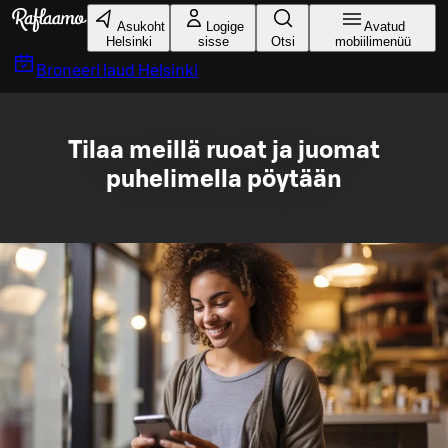
Liigu peamise sisu juurde
Asukoht
Logige
Avatud
Helsinki
sisse
Otsi
mobiilimenüü
Broneeri laud
Helsinki
Tilaa meillä ruoat ja juomat
puhelimella pöytään