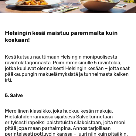
Helsingin kesä maistuu paremmalta kuin
koskaan!
Kesä kutsuu nauttimaan Helsingin monipuolisesta
ravintolatarjonnasta. Poimimme sinulle 5 ravintolaa,
jotka kuuluvat olennaisesti Helsingin kesään – jotta saat
pääkaupungin makuelämyksistä ja tunnelmasta kaiken
irti.
5. Salve
Merellinen klassikko, joka huokuu kesän makuja.
Hietalahdenrannassa sijaitseva Salve tunnetaan
erityisesti rapeiksi paistetuista silakoistaan, joita moni
pitää jopa maan parhaimpina. Annos tarjoillaan
perinteisesti pottuvoin kanssa – juuri niin kuin pitääkin.