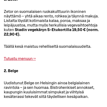
Zetor on suomalaisen ruokakulttuurin ikoninen
näyttämö – yhtä aikaa rento, rohkea ja täynnä makuja.
Listalta löydät kotimaista kalaa, poroa, maksaa ja
leipäjuustoa, mutta myös herkullisia vegevaihtoehtoja
kuten
Stadin vegekäryn S‑Etukortilla 19,50 € (norm.
22,90 €).
Täällä kesä maistuu rehelliseltä suomalaisuudelta.
Tutustu menuun ››
2. Belge
Uudistunut Belge on Helsingin ainoa belgialainen
ravintola – ja sen huomaa. Bistrohenkiset annokset,
kaupungin kuuluisimmat simpukat ja viihtyisä
kesäterassi tekevät siitä täydellisen kesäpaikan.