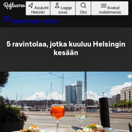
Liigu peamise sisu juurde
Asukoht
Logige
Avatud
Helsinki
sisse
Otsi
mobiilimenüü
Broneeri laud
Helsinki
5 ravintolaa, jotka kuuluu Helsingin
kesään