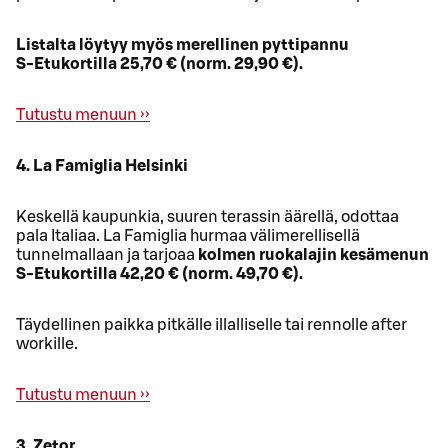
Listalta löytyy myös merellinen pyttipannu
S‑Etukortilla 25,70 € (norm. 29,90 €).
Tutustu menuun ››
4. La Famiglia Helsinki
Keskellä kaupunkia, suuren terassin äärellä, odottaa
pala Italiaa. La Famiglia hurmaa välimerellisellä
tunnelmallaan ja tarjoaa
kolmen ruokalajin kesämenun
S‑Etukortilla 42,20 € (norm. 49,70 €).
Täydellinen paikka pitkälle illalliselle tai rennolle after
workille.
Tutustu menuun ››
3. Zetor