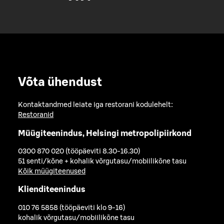
Võta ühendust
Kontaktandmed leiate iga restorani kodulehelt:
Restoranid
Müügiteenindus, Helsingi metropolipiirkond
0300 870 020 (tööpäeviti 8.30-16.30)
51 senti/kõne + kohalik võrgutasu/mobiilikõne tasu
Kõik müügiteenused
Klienditeenindus
010 76 5858 (tööpäeviti klo 9-16)
kohalik võrgutasu/mobiilikõne tasu