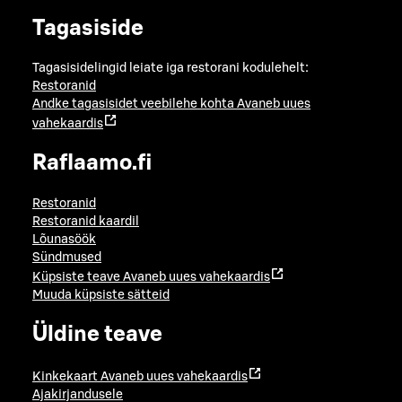
Tagasiside
Tagasisidelingid leiate iga restorani kodulehelt:
Restoranid
Andke tagasisidet veebilehe kohta
Avaneb uues
vahekaardis
Raflaamo.fi
Restoranid
Restoranid kaardil
Lõunasöök
Sündmused
Küpsiste teave
Avaneb uues vahekaardis
Muuda küpsiste sätteid
Üldine teave
Kinkekaart
Avaneb uues vahekaardis
Ajakirjandusele