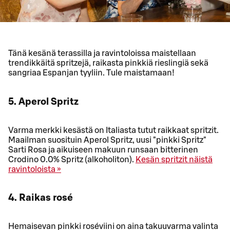
Tänä kesänä terassilla ja ravintoloissa maistellaan
trendikkäitä spritzejä, raikasta pinkkiä rieslingiä sekä
sangriaa Espanjan tyyliin. Tule maistamaan!
5. Aperol Spritz
Varma merkki kesästä on Italiasta tutut raikkaat spritzit.
Maailman suosituin Aperol Spritz, uusi "pinkki Spritz"
Sarti Rosa ja aikuiseen makuun runsaan bitterinen
Crodino 0.0% Spritz (alkoholiton).
Kesän spritzit näistä
ravintoloista »
4. Raikas rosé
Hemaisevan pinkki roséviini on aina takuuvarma valinta