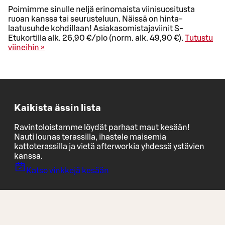
Poimimme sinulle neljä erinomaista viinisuositusta
ruoan kanssa tai seurusteluun. Näissä on hinta-
laatusuhde kohdillaan! Asiakasomistajaviinit S-
Etukortilla alk. 26,90 €/plo (norm. alk. 49,90 €).
Tutustu
viineihin »
Kaikista ässin lista
Ravintoloistamme löydät parhaat maut kesään!
Nauti lounas terassilla, ihastele maisemia
kattoterassilla ja vietä afterworkia yhdessä ystävien
kanssa.
Katso vinkkejä kesään