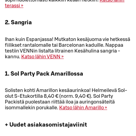
terassi »
2. Sangria
Ihan kuin Espanjassa! Mutkaton kesäjuoma vie hetkessä
fiilikset rantalomalle tai Barcelonan kaduille. Nappaa
testiin VENNin listalta litrainen Kesähulina sangria -
kannu.
Katso lähin VENN »
1. Sol Party Pack Amarillossa
Solisten kohti Amarillon kesäaurinkoa! Helmeilevä Sol-
olut S-Etukortilla 8,40 € (norm. 9,40 €). Sol Party
Packistä puolestaan riittää iloa ja auringonsäteitä
isommallekin porukalle.
Katso lähin Amarillo »
+ Uudet asiakasomistajaviinit