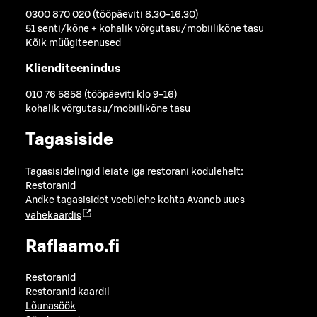
0300 870 020 (tööpäeviti 8.30-16.30)
51 senti/kõne + kohalik võrgutasu/mobiilikõne tasu
Kõik müügiteenused
Klienditeenindus
010 76 5858 (tööpäeviti klo 9-16)
kohalik võrgutasu/mobiilikõne tasu
Tagasiside
Tagasisidelingid leiate iga restorani kodulehelt:
Restoranid
Andke tagasisidet veebilehe kohta
Avaneb uues
vahekaardis
Raflaamo.fi
Restoranid
Restoranid kaardil
Lõunasöök