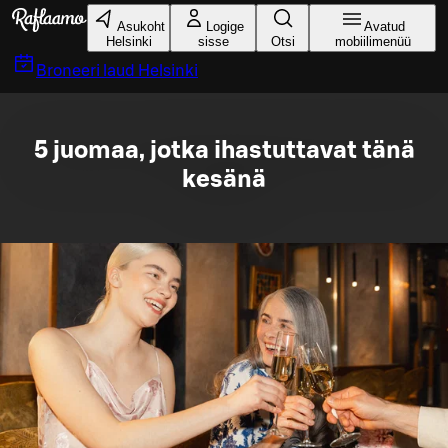
Liigu peamise sisu juurde
Asukoht
Logige
Avatud
Helsinki
sisse
Otsi
mobiilimenüü
Broneeri laud
Helsinki
5 juomaa, jotka ihastuttavat tänä
kesänä