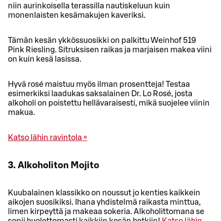
niin aurinkoisella terassilla nautiskeluun kuin
monenlaisten kesämakujen kaveriksi.
Tämän kesän ykkössuosikki on palkittu Weinhof 519
Pink Riesling. Sitruksisen raikas ja marjaisen makea viini
on kuin kesä lasissa.
Hyvä rosé maistuu myös ilman prosentteja! Testaa
esimerkiksi laadukas saksalainen Dr. Lo Rosé, josta
alkoholi on poistettu hellävaraisesti, mikä suojelee viinin
makua.
Katso lähin ravintola »
3. Alkoholiton Mojito
Kuubalainen klassikko on noussut jo kenties kaikkein
aikojen suosikiksi. Ihana yhdistelmä raikasta minttua,
limen kirpeyttä ja makeaa sokeria. Alkoholittomana se
sopii huolettomasti kaikkiin kesän hetkiin!
Katso lähin