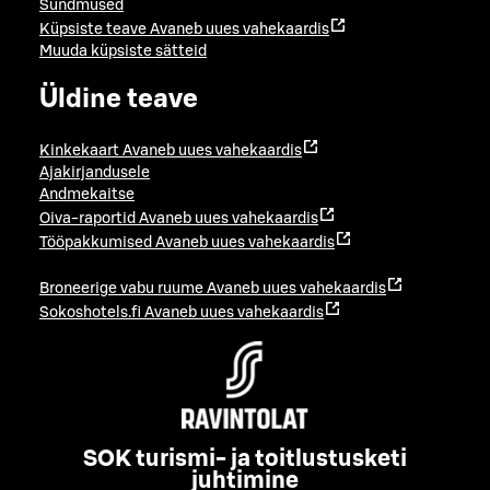
Sündmused
Küpsiste teave
Avaneb uues vahekaardis
Muuda küpsiste sätteid
Üldine teave
Kinkekaart
Avaneb uues vahekaardis
Ajakirjandusele
Andmekaitse
Oiva-raportid
Avaneb uues vahekaardis
Tööpakkumised
Avaneb uues vahekaardis
Broneerige vabu ruume
Avaneb uues vahekaardis
Sokoshotels.fi
Avaneb uues vahekaardis
SOK turismi- ja toitlustusketi
juhtimine