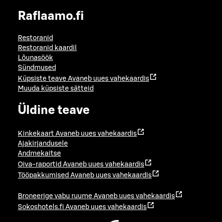
Raflaamo.fi
Restoranid
Restoranid kaardil
Lõunasöök
Sündmused
Küpsiste teave
Avaneb uues vahekaardis
Muuda küpsiste sätteid
Üldine teave
Kinkekaart
Avaneb uues vahekaardis
Ajakirjandusele
Andmekaitse
Oiva-raportid
Avaneb uues vahekaardis
Tööpakkumised
Avaneb uues vahekaardis
Broneerige vabu ruume
Avaneb uues vahekaardis
Sokoshotels.fi
Avaneb uues vahekaardis