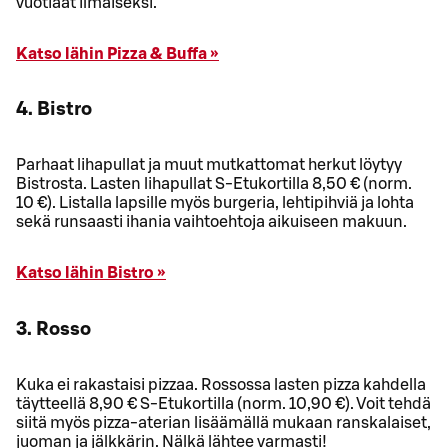
vuotiaat ilmaiseksi.
Katso lähin Pizza & Buffa »
4. Bistro
Parhaat lihapullat ja muut mutkattomat herkut löytyy
Bistrosta. Lasten lihapullat S-Etukortilla 8,50 € (norm.
10 €). Listalla lapsille myös burgeria, lehtipihviä ja lohta
sekä runsaasti ihania vaihtoehtoja aikuiseen makuun.
Katso lähin Bistro »
3. Rosso
Kuka ei rakastaisi pizzaa. Rossossa lasten pizza kahdella
täytteellä 8,90 € S-Etukortilla (norm. 10,90 €). Voit tehdä
siitä myös pizza-aterian lisäämällä mukaan ranskalaiset,
juoman ja jälkkärin. Nälkä lähtee varmasti!