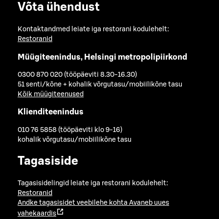
Võta ühendust
Kontaktandmed leiate iga restorani kodulehelt:
Restoranid
Müügiteenindus, Helsingi metropolipiirkond
0300 870 020 (tööpäeviti 8.30-16.30)
51 senti/kõne + kohalik võrgutasu/mobiilikõne tasu
Kõik müügiteenused
Klienditeenindus
010 76 5858 (tööpäeviti klo 9-16)
kohalik võrgutasu/mobiilikõne tasu
Tagasiside
Tagasisidelingid leiate iga restorani kodulehelt:
Restoranid
Andke tagasisidet veebilehe kohta
Avaneb uues
vahekaardis