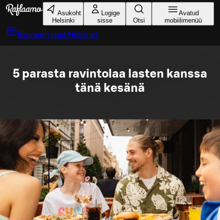
Liigu peamise sisu juurde
Asukoht
Logige
Avatud
Helsinki
sisse
Otsi
mobiilimenüü
Broneeri laud
Helsinki
5 parasta ravintolaa lasten kanssa
tänä kesänä