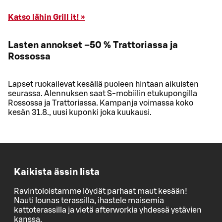
Katso lähin Grill it! »
Lasten annokset –50 % Trattoriassa ja
Rossossa
Lapset ruokailevat kesällä puoleen hintaan aikuisten
seurassa. Alennuksen saat S-mobiilin etukupongilla
Rossossa ja Trattoriassa. Kampanja voimassa koko
kesän 31.8., uusi kuponki joka kuukausi.
Kaikista ässin lista
Ravintoloistamme löydät parhaat maut kesään!
Nauti lounas terassilla, ihastele maisemia
kattoterassilla ja vietä afterworkia yhdessä ystävien
kanssa.