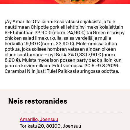
¡Ay Amarillo! Ota kiinni kesäratsusi ohjaksista ja tule
nauttimaan Chipotle pork eli lehtipihvi meksikolaisittain
S-Etuhintaan 22,90 € (norm. 24,90 €) tai Green n’ crispy
chicken salad limekurkulla, salsa verdellä ja muilla
herkuilla 19,90 € (norm. 22,90 €). Molemmissa tuhtia
potkua, joka solisee hombren vatsaan ainoan oikean
oluen saattamana – nyt Sol 4,2% 0,33 l 7,90 € (norm.
8,90 €). Muista myös ison possen party pack silloin kun
jano on kovimmillaan. Edut voimassa 20.5.-9.8.2026.
Caramba! Niin just! Tule! Paikkasi auringossa odottaa.
Neis restoranides
Amarillo, Joensuu
Torikatu 20, 80100, Joensuu