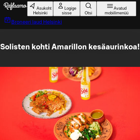
Liigu peamise sisu juurde
Asukoht
Logige
Avatud
Helsinki
sisse
Otsi
mobiilimenüü
Broneeri laud
Helsinki
Solisten kohti Amarillon kesäaurinkoa!