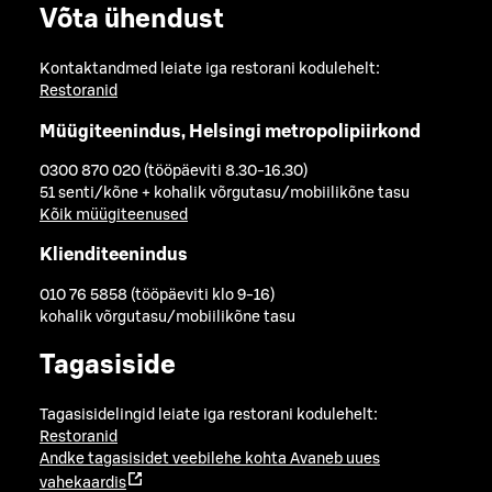
Võta ühendust
Kontaktandmed leiate iga restorani kodulehelt:
Restoranid
Müügiteenindus, Helsingi metropolipiirkond
0300 870 020 (tööpäeviti 8.30-16.30)
51 senti/kõne + kohalik võrgutasu/mobiilikõne tasu
Kõik müügiteenused
Klienditeenindus
010 76 5858 (tööpäeviti klo 9-16)
kohalik võrgutasu/mobiilikõne tasu
Tagasiside
Tagasisidelingid leiate iga restorani kodulehelt:
Restoranid
Andke tagasisidet veebilehe kohta
Avaneb uues
vahekaardis