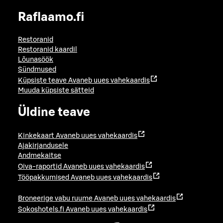
Raflaamo.fi
Restoranid
Restoranid kaardil
Lõunasöök
Sündmused
Küpsiste teave
Avaneb uues vahekaardis
Muuda küpsiste sätteid
Üldine teave
Kinkekaart
Avaneb uues vahekaardis
Ajakirjandusele
Andmekaitse
Oiva-raportid
Avaneb uues vahekaardis
Tööpakkumised
Avaneb uues vahekaardis
Broneerige vabu ruume
Avaneb uues vahekaardis
Sokoshotels.fi
Avaneb uues vahekaardis