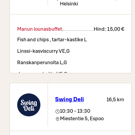
Helsinki
Manun lounasbuffet
Hind:
15,00 €
Fish and chips , tartar-kastike L
Linssi-kasviscurry VE,G
Ranskanperunoita L,G
Juuressosekeitto VE,G
Swing Deli
16,5 km
10:30 - 13:30
Miestentie 5,
Espoo