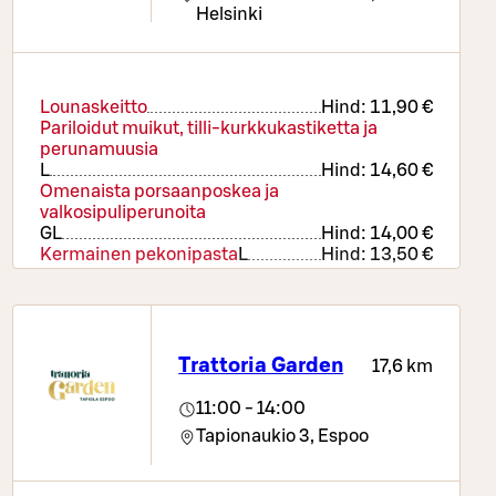
Helsinki
Lounaskeitto
Hind:
11,90 €
Pariloidut muikut, tilli-kurkkukastiketta ja
perunamuusia
L
Hind:
14,60 €
Omenaista porsaanposkea ja
valkosipuliperunoita
G
L
Hind:
14,00 €
Kermainen pekonipasta
L
Hind:
13,50 €
Falafelpullat, tsatsiki ja riisi
G
VE
Hind:
14,00 €
Oopperaleike ja perunamuusi
L
Hind:
22,00 €
Iso oopperaleike ja perunamuusi
L
Trattoria Garden
17,6 km
Hind:
32,20 €
Kliendiliikme hind:
27,70 €
11:00 - 14:00
Tapionaukio 3,
Espoo