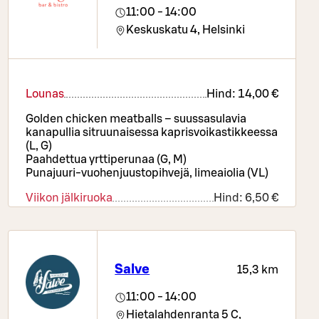
11:00 - 14:00
Keskuskatu 4,
Helsinki
Lounas
Hind:
14,00 €
Golden chicken meatballs – suussasulavia
kanapullia sitruunaisessa kaprisvoikastikkeessa
(L, G)
Paahdettua yrttiperunaa (G, M)
Punajuuri-vuohenjuustopihvejä, limeaiolia (VL)
Viikon jälkiruoka
Hind:
6,50 €
Jäätelöpallo
Vanilja, suklaa (L, G) tai kirsikkasorbetti (G, VE)
Salve
15,3 km
11:00 - 14:00
Hietalahdenranta 5 C,