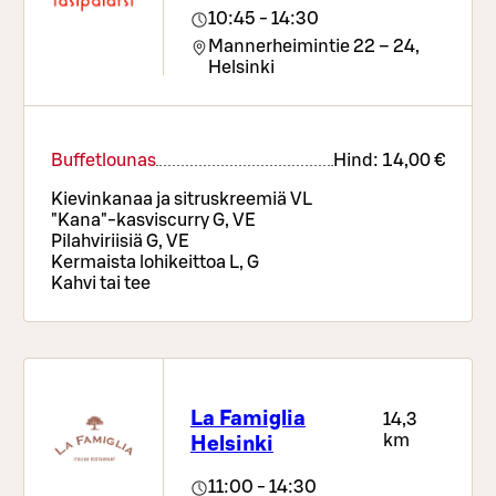
10:45 - 14:30
Mannerheimintie 22 – 24,
Helsinki
Buffetlounas
Hind:
14,00 €
Kievinkanaa ja sitruskreemiä VL
"Kana"-kasviscurry G, VE
Pilahviriisiä G, VE
Kermaista lohikeittoa L, G
Kahvi tai tee
La Famiglia
14,3
km
Helsinki
11:00 - 14:30