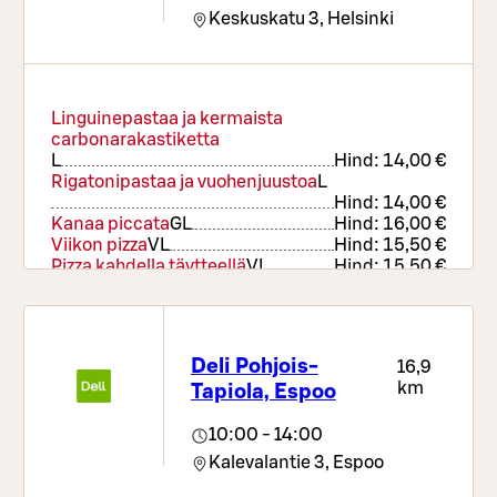
Keskuskatu 3,
Helsinki
Linguinepastaa ja kermaista
carbonarakastiketta
L
Hind:
14,00 €
Rigatonipastaa ja vuohenjuustoa
L
Hind:
14,00 €
Kanaa piccata
G
L
Hind:
16,00 €
Viikon pizza
VL
Hind:
15,50 €
Pizza kahdella täytteellä
VL
Hind:
15,50 €
Lounassalaatti
Hind:
14,00 €
Jälkiruoka
L
Hind:
7,90 €
Deli Pohjois-
16,9
km
Tapiola, Espoo
10:00 - 14:00
Kalevalantie 3,
Espoo