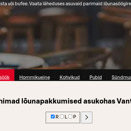
asta või bufee. Vaata läheduses asuvaid parimaid lõunasöögir
söök
Hommikueine
Kohvikud
Pubid
Sûndmus
himad lõunapakkumised asukohas Van
R
L
P