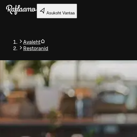
Liigu peamise sisu juurde
Asukoht
Vantaa
Avaleht
Restoranid