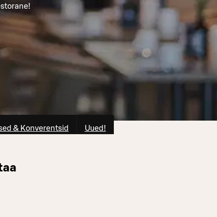
estorane!
ed & Konverentsid
Uued!
taa