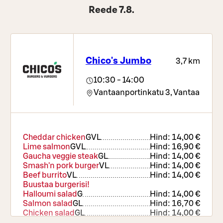
Reede 7.8.
Chico's Jumbo
3,7 km
10:30 - 14:00
Vantaanportinkatu 3,
Vantaa
Cheddar chicken
G
VL
Hind:
14,00 €
Lime salmon
G
VL
Hind:
16,90 €
Gaucha veggie steak
G
L
Hind:
14,00 €
Smash'n pork burger
VL
Hind:
14,00 €
Beef burrito
VL
Hind:
14,00 €
Buustaa burgerisi!
Halloumi salad
G
Hind:
14,00 €
Salmon salad
G
L
Hind:
16,70 €
Chicken salad
G
L
Hind:
14,00 €
Veggie burrito
VL
Hind:
14,00 €