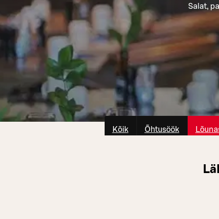
Salat, p
Kõik
Õhtusöök
Lõuna
Lä