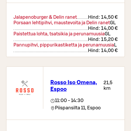
Jalapenoburger & Delin ranet
Hind:
14,50 €
Porsaan lehtipihvi, maustevoita ja Delin ranet
G
L
Hind:
14,00 €
Paistettua lohta, tsatsikia ja perunamuusia
G
L
Hind:
15,20 €
Pannupihvi, pippurikastiketta ja perunamuusia
L
Hind:
14,00 €
Rosso Iso Omena,
21,5
km
Espoo
11:00 - 14:30
Piispansilta 11,
Espoo