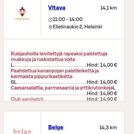
Vltava
14,1 km
11:00 - 14:00
Elielinaukio 2,
Helsinki
Ruisjauhoilla leivitettyjä rapeaksi paistettuja
muikkuja ja ruskistettua voita
L
Hind:
14,00 €
Paahdettua kananpojan paistileikettä ja
kermaista pippurikastiketta
G
L
Hind:
14,00 €
Caesarsalattia, parmesaania ja yrttikrutonkeja
L
Hind:
14,90 €
Club sandwich
Hind:
14,90 €
Lisäranskalaiset
Hind:
2,50 €
Mustikkapiirakkaa, vaniljavaahtoa ja tuoreita
marjoja
L
Hind:
6,50 €
Belge
14,3 km