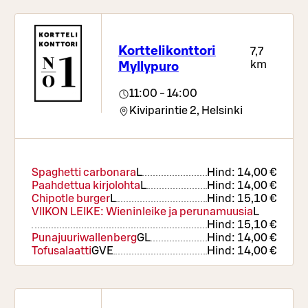
Korttelikonttori
7,7
km
Myllypuro
11:00 - 14:00
Kiviparintie 2,
Helsinki
Spaghetti carbonara
L
Hind:
14,00 €
Paahdettua kirjolohta
L
Hind:
14,00 €
Chipotle burger
L
Hind:
15,10 €
VIIKON LEIKE: Wieninleike ja perunamuusia
L
Hind:
15,10 €
Punajuuriwallenberg
G
L
Hind:
14,00 €
Tofusalaatti
G
VE
Hind:
14,00 €