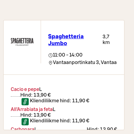
Spaghetteria
3,7
km
Jumbo
11:00 - 14:00
Vantaanportinkatu 3,
Vantaa
Cacio e pepe
L
Hind:
13,90 €
Kliendiliikme hind:
11,90 €
All'Arrabiata ja feta
L
Hind:
13,90 €
Kliendiliikme hind:
11,90 €
Carbonara
L
Hind:
13,90 €