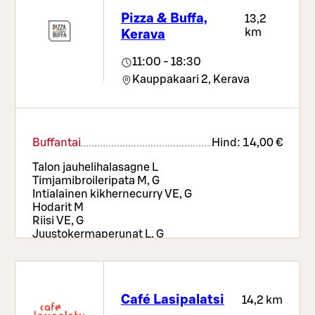
Pizza & Buffa,
13,2
km
Kerava
11:00 - 18:30
Kauppakaari 2,
Kerava
Buffantai
Hind:
14,00 €
Talon jauhelihalasagne L
Timjamibroileripata M, G
Intialainen kikhernecurry VE, G
Hodarit M
Riisi VE, G
Juustokermaperunat L, G
Paahdettu bataatti & porkkana VE, G
Pizzavalikoima, salaatti- ja leipäpöytä,
ruokajuomat ja kahvi tai tee
Café Lasipalatsi
14,2 km