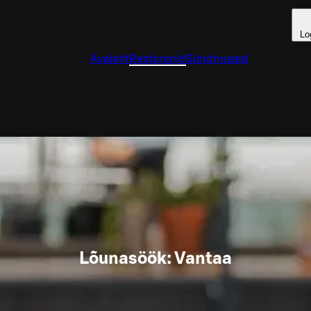
Lo
Avaleht
Restoranid
Sündmused
Lõunasöök: Vantaa