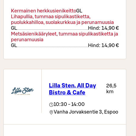
Kermainen herkkusienikeitto
G
L
Lihapullia, tummaa sipulikastiketta,
puolukkahilloa, suolakurkkua ja perunamuusia
G
L
Hind:
14,90 €
Metsäsienikääryleet, tummaa sipulikastiketta ja
perunamuusia
G
L
Hind:
14,90 €
Lilla Sten, All Day
26,5
km
Bistro & Cafe
10:30 - 14:00
Vanha Jorvaksentie 3,
Espoo