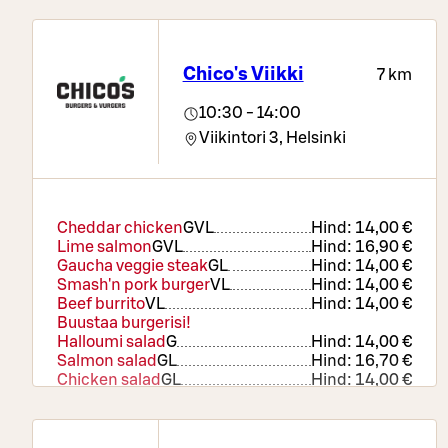
La Famiglia Italian Sodas
Hind:
4,90 €
Chico's Viikki
7 km
10:30 - 14:00
Viikintori 3,
Helsinki
Cheddar chicken
G
VL
Hind:
14,00 €
Lime salmon
G
VL
Hind:
16,90 €
Gaucha veggie steak
G
L
Hind:
14,00 €
Smash'n pork burger
VL
Hind:
14,00 €
Beef burrito
VL
Hind:
14,00 €
Buustaa burgerisi!
Halloumi salad
G
Hind:
14,00 €
Salmon salad
G
L
Hind:
16,70 €
Chicken salad
G
L
Hind:
14,00 €
Veggie burrito
VL
Hind:
14,00 €