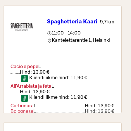
Bolognese
L
Hind:
13,90 €
Kana ja pinaatti
L
Hind:
13,90 €
Lounassalaatti
Hind:
13,90 €
Hanavirvoitusjuoma 0,4 l
Spaghetteria Kaari
9,7 km
11:00 - 14:00
Kantelettarentie 1,
Helsinki
Cacio e pepe
L
Hind:
13,90 €
Kliendiliikme hind:
11,90 €
All'Arrabiata ja feta
L
Hind:
13,90 €
Kliendiliikme hind:
11,90 €
Carbonara
L
Hind:
13,90 €
Bolognese
L
Hind:
13,90 €
Kana ja pinaatti
L
Hind:
13,90 €
Lounassalaatti
Hind:
13,90 €
Hanavirvoitusjuoma 0,4 l