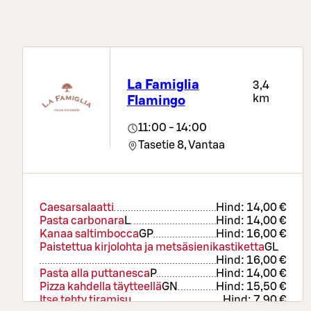
La Famiglia
3,4
km
Flamingo
11:00 - 14:00
Tasetie 8,
Vantaa
Caesarsalaatti
Hind:
14,00 €
Pasta carbonara
L
Hind:
14,00 €
Kanaa saltimbocca
G
P
Hind:
16,00 €
Paistettua kirjolohta ja metsäsienikastiketta
G
L
Hind:
16,00 €
Pasta alla puttanesca
P
Hind:
14,00 €
Pizza kahdella täytteellä
GN
Hind:
15,50 €
Itse tehty tiramisu
Hind:
7,90 €