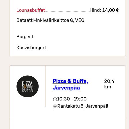
Lounasbuffet
Hind:
14,00 €
Bataatti-inkiväärikeittoa G, VEG
Burger L
Kasvisburger L
Maalaisranskalaisia G, VEG
Sriracha majoneesia G, VEG
Pizza & Buffa,
20,4
Jäätelöbaari L
km
Järvenpää
10:30 - 19:00
Rantakatu 5,
Järvenpää