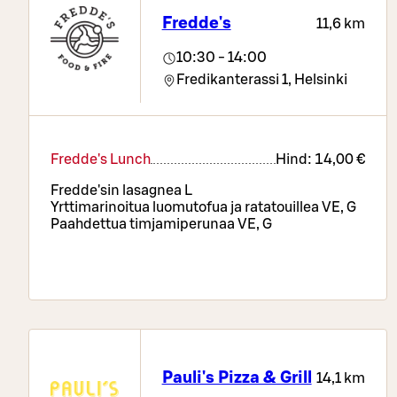
Fredde's
11,6 km
10:30 - 14:00
Fredikanterassi 1,
Helsinki
Fredde's Lunch
Hind:
14,00 €
Fredde'sin lasagnea L
Yrttimarinoitua luomutofua ja ratatouillea VE, G
Paahdettua timjamiperunaa VE, G
Pauli's Pizza & Grill
14,1 km