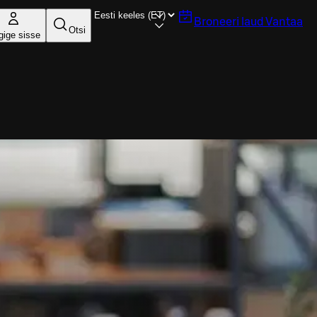
Broneeri laud
Vantaa
Otsi
gige sisse