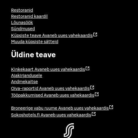
Restoranid
Restoranid kaardil
Lõunasöök
Sündmused
Küpsiste teave
Avaneb uues vahekaardis
Muuda küpsiste sätteid
Üldine teave
Kinkekaart
Avaneb uues vahekaardis
Ajakirjandusele
Andmekaitse
Oiva-raportid
Avaneb uues vahekaardis
Tööpakkumised
Avaneb uues vahekaardis
Broneerige vabu ruume
Avaneb uues vahekaardis
Sokoshotels.fi
Avaneb uues vahekaardis