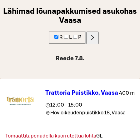
Lähimad lõunapakkumised asukohas
Vaasa
R
L
P
Reede 7.8.
Trattoria Puistikko, Vaasa
400 m
12:00 - 15:00
Hovioikeudenpuistikko 18,
Vaasa
Tomaattitapenadella kuorrutettua lohta
G
L