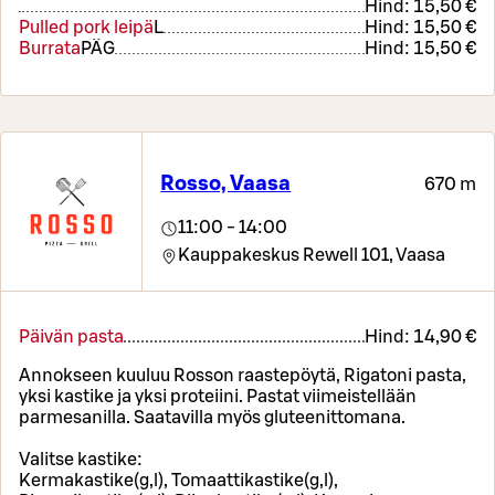
Hind:
15,50 €
Pulled pork leipä
L
Hind:
15,50 €
Burrata
PÄ
G
Hind:
15,50 €
Rosso, Vaasa
670 m
11:00 - 14:00
Kauppakeskus Rewell 101,
Vaasa
Päivän pasta
Hind:
14,90 €
Annokseen kuuluu Rosson raastepöytä, Rigatoni pasta,
yksi kastike ja yksi proteiini. Pastat viimeistellään
parmesanilla. Saatavilla myös gluteenittomana.
Valitse kastike:
Kermakastike(g,l), Tomaattikastike(g,l),