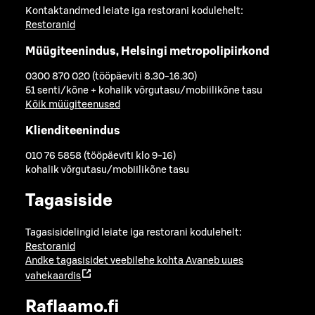
Kontaktandmed leiate iga restorani kodulehelt:
Restoranid
Müügiteenindus, Helsingi metropolipiirkond
0300 870 020 (tööpäeviti 8.30-16.30)
51 senti/kõne + kohalik võrgutasu/mobiilikõne tasu
Kõik müügiteenused
Klienditeenindus
010 76 5858 (tööpäeviti klo 9-16)
kohalik võrgutasu/mobiilikõne tasu
Tagasiside
Tagasisidelingid leiate iga restorani kodulehelt:
Restoranid
Andke tagasisidet veebilehe kohta
Avaneb uues
vahekaardis
Raflaamo.fi