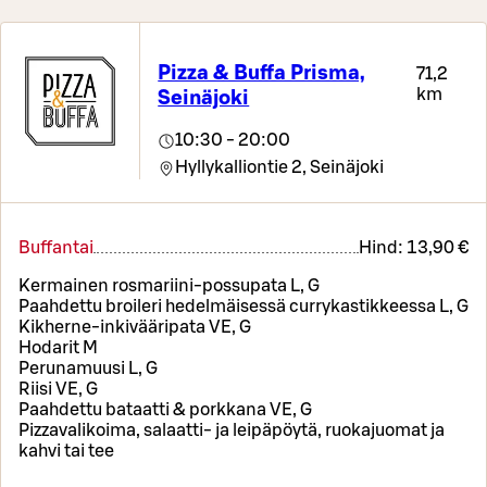
Pizza & Buffa Prisma,
71,2
km
Seinäjoki
10:30 - 20:00
Hyllykalliontie 2,
Seinäjoki
Buffantai
Hind:
13,90 €
Kermainen rosmariini-possupata L, G
Paahdettu broileri hedelmäisessä currykastikkeessa L, G
Kikherne-inkivääripata VE, G
Hodarit M
Perunamuusi L, G
Riisi VE, G
Paahdettu bataatti & porkkana VE, G
Pizzavalikoima, salaatti- ja leipäpöytä, ruokajuomat ja
kahvi tai tee