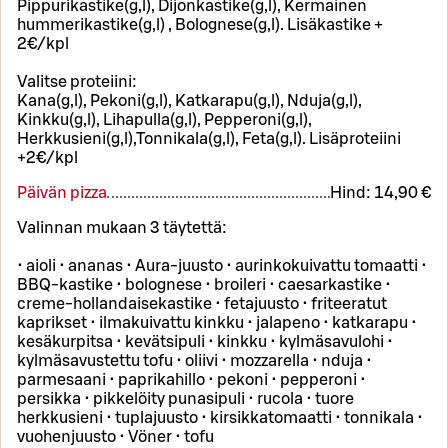
Pippurikastike(g,l), Dijonkastike(g,l), Kermainen
hummerikastike(g,l) , Bolognese(g,l). Lisäkastike +
2€/kpl
Valitse proteiini:
Kana(g,l), Pekoni(g,l), Katkarapu(g,l), Nduja(g,l),
Kinkku(g,l), Lihapulla(g,l), Pepperoni(g,l),
Herkkusieni(g,l),Tonnikala(g,l), Feta(g,l). Lisäproteiini
+2€/kpl
Päivän pizza
Hind:
14,90 €
Valinnan mukaan 3 täytettä:
• aioli • ananas • Aura-juusto • aurinkokuivattu tomaatti •
BBQ-kastike • bolognese • broileri • caesarkastike •
creme-hollandaisekastike • fetajuusto • friteeratut
kaprikset • ilmakuivattu kinkku • jalapeno • katkarapu •
kesäkurpitsa • kevätsipuli • kinkku • kylmäsavulohi •
kylmäsavustettu tofu • oliivi • mozzarella • nduja •
parmesaani • paprikahillo • pekoni • pepperoni •
persikka • pikkelöity punasipuli • rucola • tuore
herkkusieni • tuplajuusto • kirsikkatomaatti • tonnikala •
vuohenjuusto • Vöner • tofu