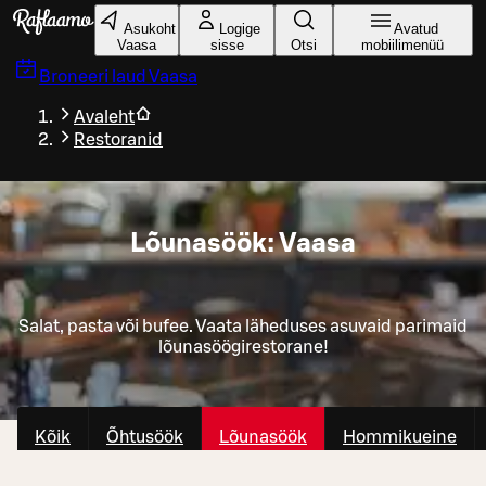
Liigu peamise sisu juurde
Asukoht
Logige
Avatud
Vaasa
sisse
Otsi
mobiilimenüü
Broneeri laud
Vaasa
Avaleht
Restoranid
Lõunasöök: Vaasa
Salat, pasta või bufee. Vaata läheduses asuvaid parimaid
lõunasöögirestorane!
Kõik
Õhtusöök
Lõunasöök
Hommikueine