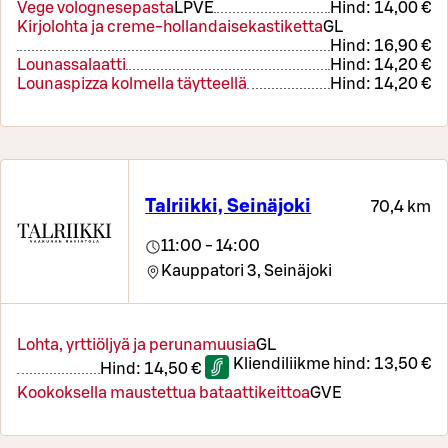
Vege volognesepasta
L
P
VE
Hind:
14,00 €
Kirjolohta ja creme-hollandaisekastiketta
G
L
Hind:
16,90 €
Lounassalaatti
Hind:
14,20 €
Lounaspizza kolmella täytteellä
Hind:
14,20 €
Talriikki, Seinäjoki
70,4 km
11:00 - 14:00
Kauppatori 3,
Seinäjoki
Lohta, yrttiöljyä ja perunamuusia
G
L
Kliendiliikme hind:
13,50 €
Hind:
14,50 €
Kookoksella maustettua bataattikeittoa
G
VE