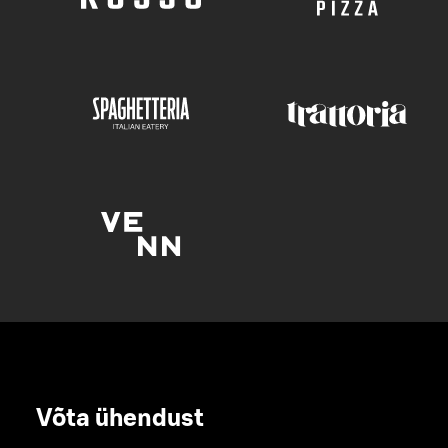
Võta ühendust