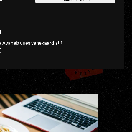
u
a
Avaneb uues vahekaardis
)