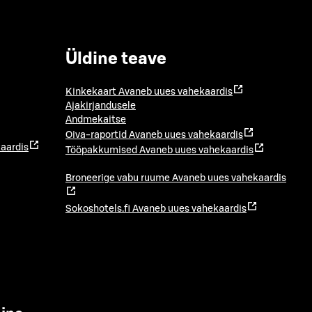
Üldine teave
Kinkekaart
Avaneb uues vahekaardis
Ajakirjandusele
Andmekaitse
Oiva-raportid
Avaneb uues vahekaardis
aardis
Tööpakkumised
Avaneb uues vahekaardis
Broneerige vabu ruume
Avaneb uues vahekaardis
Sokoshotels.fi
Avaneb uues vahekaardis