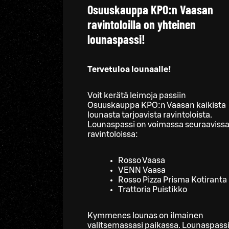
Osuuskauppa KPO:n Vaasan
ravintoloilla on yhteinen
lounaspassi!
Tervetuloa lounaalle!
Voit kerätä leimoja passiin
Osuuskauppa KPO:n Vaasan kaikista
lounasta tarjoavista ravintoloista.
Lounaspassi on voimassa seuraaviss
ravintoloissa:
Rosso Vaasa
VENN Vaasa
Rosso Pizza Prisma Kotiranta
Trattoria Puistikko
Kymmenes lounas on ilmainen
valitsemassasi paikassa. Lounaspass