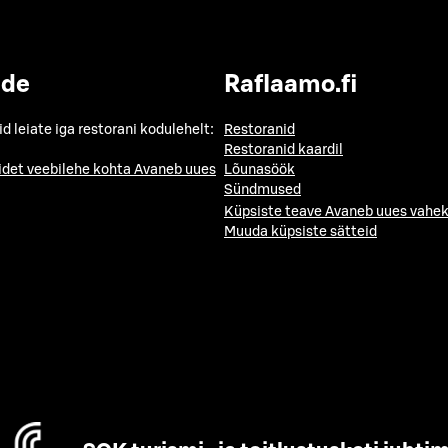
ide
Raflaamo.fi
id leiate iga restorani kodulehelt:
Restoranid
Restoranid kaardil
idet veebilehe kohta
Avaneb uues
Lõunasöök
Sündmused
Küpsiste teave
Avaneb uues vahek
Muuda küpsiste sätteid