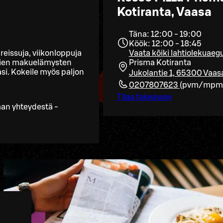
Kotiranta, Vaasa
Täna: 12:00 - 19:00
Köök: 12:00 - 18:45
reissuja, viikonloppuja
Vaata kõiki lahtiolekuaeg
uusien makuelämysten
Prisma Kotiranta
si. Kokeile myös paljon
Jukolantie 1, 65300 Vaas
0207807623
(
pvm/mpm
Tilaa takeaway
man yhteydestä -