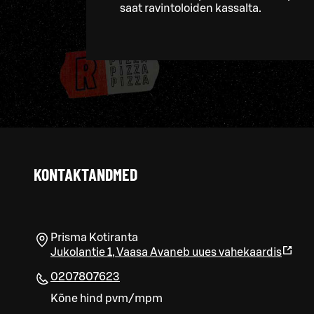
saat ravintoloiden kassalta.
KONTAKTANDMED
Prisma Kotiranta
Jukolantie 1
,
Vaasa
Avaneb uues vahekaardis
0207807623
Kõne hind pvm/mpm