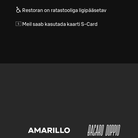
Restoran on ratastooliga ligipääsetav
Meil saab kasutada kaarti S-Card