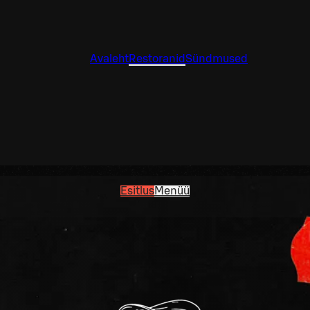
Avaleht
Restoranid
Sündmused
Esitlus
Menüü