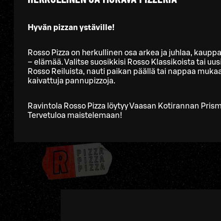
Hyvän pizzan ystäville!
Rosso Pizza on herkullinen osa arkea ja juhlaa, kauppa
– elämää. Valitse suosikkisi Rosso Klassikoista tai 
Rosso Reiluista, nauti paikan päällä tai nappaa mukaa
kaivattuja pannupizzoja.
Ravintola Rosso Pizza löytyy Vaasan Kotirannan Pris
Tervetuloa maistelemaan!