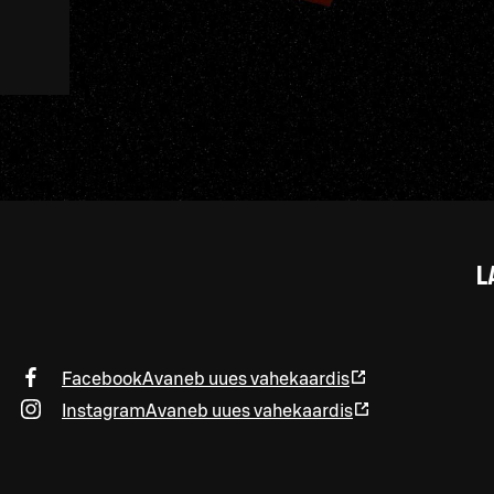
L
Facebook
Avaneb uues vahekaardis
Instagram
Avaneb uues vahekaardis