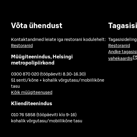
Võta ühendust
Tagasis
Kontaktandmed leiate iga restorani kodulehelt:
Tagasisideling
Restoranid
Restoranid
Andke tagasis
Müügiteenindus, Helsingi
vahekaardis
metropolipiirkond
0300 870 020 (tööpäeviti 8.30-16.30)
51 senti/kõne + kohalik võrgutasu/mobiilikõne
tasu
Kõik müügiteenused
Klienditeenindus
010 76 5858 (tööpäeviti klo 9-16)
kohalik võrgutasu/mobiilikõne tasu