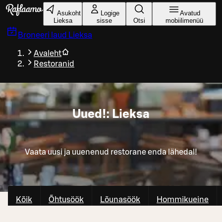
Liigu peamise sisu juurde
Asukoht
Logige
Avatud
Lieksa
sisse
Otsi
mobiilimenüü
Broneeri laud
Lieksa
Avaleht
Restoranid
Uued!: Lieksa
Vaata uusi ja uuenenud restorane enda lähedal!
Kõik
Õhtusöök
Lõunasöök
Hommikueine