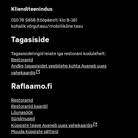
Klienditeenindus
010 76 5858 (tööpäeviti klo 9-16)
kohalik võrgutasu/mobiilikõne tasu
Tagasiside
Tagasisidelingid leiate iga restorani kodulehelt:
Restoranid
Andke tagasisidet veebilehe kohta
Avaneb uues
vahekaardis
Raflaamo.fi
Restoranid
Restoranid kaardil
Lõunasöök
Sündmused
Küpsiste teave
Avaneb uues vahekaardis
Muuda küpsiste sätteid