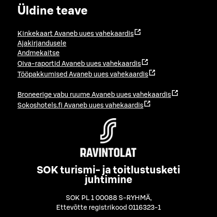
Üldine teave
Kinkekaart
Avaneb uues vahekaardis
Ajakirjandusele
Andmekaitse
Oiva-raportid
Avaneb uues vahekaardis
Tööpakkumised
Avaneb uues vahekaardis
Broneerige vabu ruume
Avaneb uues vahekaardis
Sokoshotels.fi
Avaneb uues vahekaardis
SOK turismi- ja toitlustusketi
juhtimine
SOK PL 1 00088 S-RYHMÄ
,
Ettevõtte registrikood 0116323-1