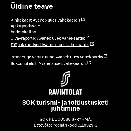
Üldine teave
Kinkekaart
Avaneb uues vahekaardis
Ajakirjandusele
Andmekaitse
Oiva-raportid
Avaneb uues vahekaardis
Tööpakkumised
Avaneb uues vahekaardis
Broneerige vabu ruume
Avaneb uues vahekaardis
Sokoshotels.fi
Avaneb uues vahekaardis
SOK turismi- ja toitlustusketi
juhtimine
SOK PL 1 00088 S-RYHMÄ
,
Ettevõtte registrikood 0116323-1