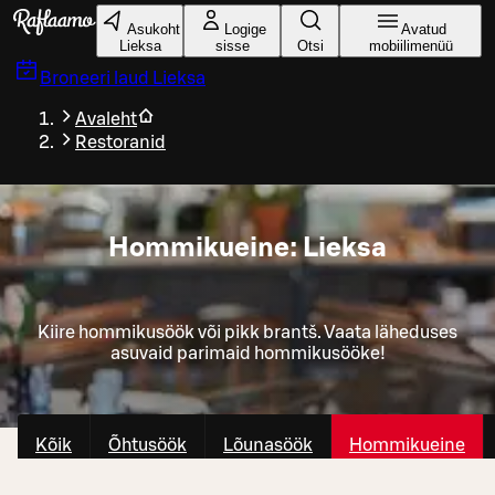
Liigu peamise sisu juurde
Asukoht
Logige
Avatud
Lieksa
sisse
Otsi
mobiilimenüü
Broneeri laud
Lieksa
Avaleht
Restoranid
Hommikueine: Lieksa
Kiire hommikusöök või pikk brantš. Vaata läheduses
asuvaid parimaid hommikusööke!
Kõik
Õhtusöök
Lõunasöök
Hommikueine