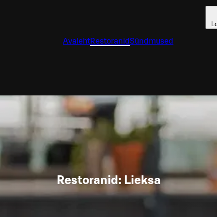
L
Avaleht
Restoranid
Sündmused
Restoranid: Lieksa