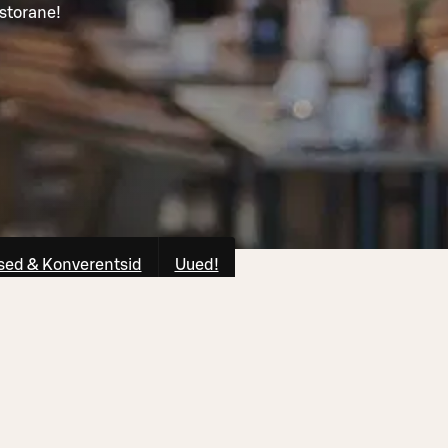
storane!
ed & Konverentsid
Uued!