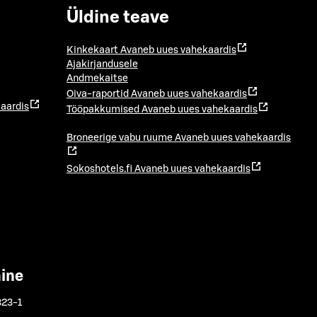
Üldine teave
Kinkekaart
Avaneb uues vahekaardis
Ajakirjandusele
Andmekaitse
Oiva-raportid
Avaneb uues vahekaardis
aardis
Tööpakkumised
Avaneb uues vahekaardis
Broneerige vabu ruume
Avaneb uues vahekaardis
Sokoshotels.fi
Avaneb uues vahekaardis
mine
323-1