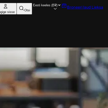
Broneeri laud
Lieksa
Otsi
ogige sisse