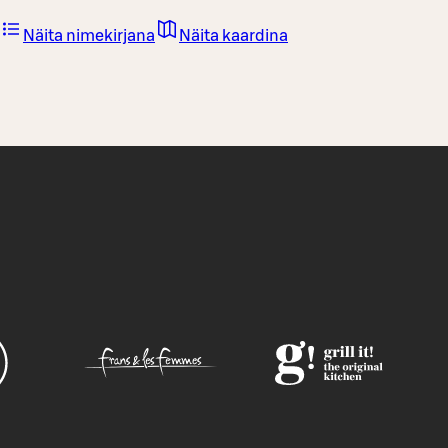
Näita nimekirjana
Näita kaardina