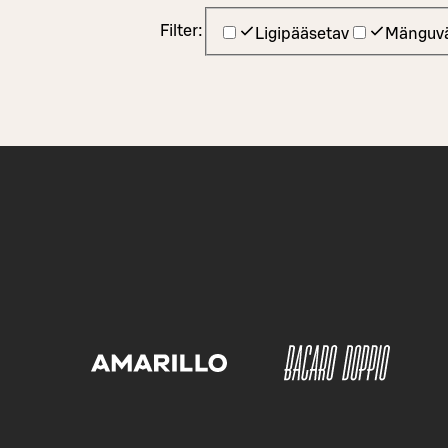
Filter:
Ligipääsetav
Mänguvä