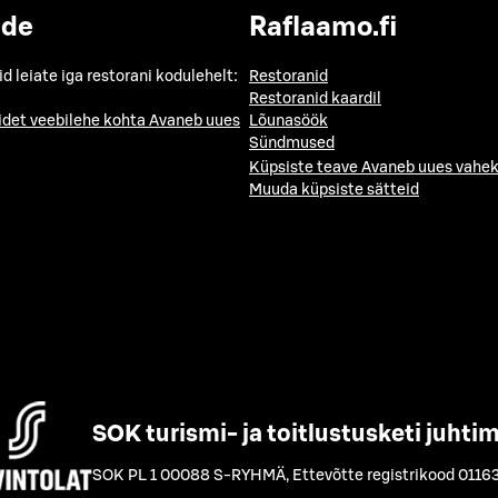
ide
Raflaamo.fi
id leiate iga restorani kodulehelt:
Restoranid
Restoranid kaardil
idet veebilehe kohta
Avaneb uues
Lõunasöök
Sündmused
Küpsiste teave
Avaneb uues vahek
Muuda küpsiste sätteid
SOK turismi- ja toitlustusketi juhti
SOK PL 1 00088 S-RYHMÄ
,
Ettevõtte registrikood 0116