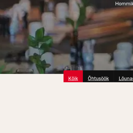
Hommiku
Kõik
Õhtusöök
Lõuna