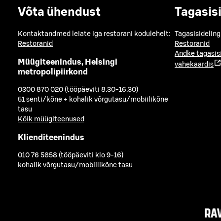
Võta ühendust
Tagasis
Kontaktandmed leiate iga restorani kodulehelt:
Tagasisideling
Restoranid
Restoranid
Andke tagasis
Müügiteenindus, Helsingi
vahekaardis
metropolipiirkond
0300 870 020 (tööpäeviti 8.30-16.30)
51 senti/kõne + kohalik võrgutasu/mobiilikõne
tasu
Kõik müügiteenused
Klienditeenindus
010 76 5858 (tööpäeviti klo 9-16)
kohalik võrgutasu/mobiilikõne tasu