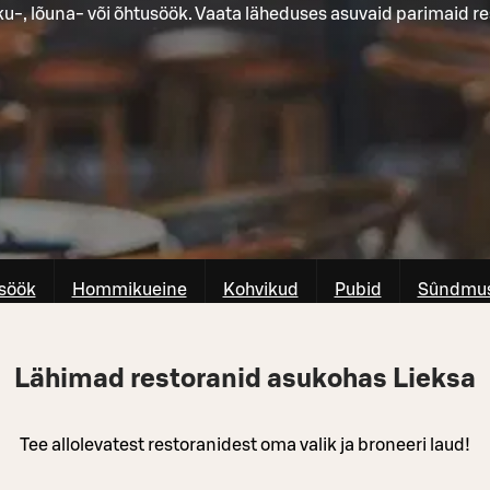
-, lõuna- või õhtusöök. Vaata läheduses asuvaid parimaid re
söök
Hommikueine
Kohvikud
Pubid
Sûndmus
Lähimad restoranid asukohas Lieksa
Tee allolevatest restoranidest oma valik ja broneeri laud!