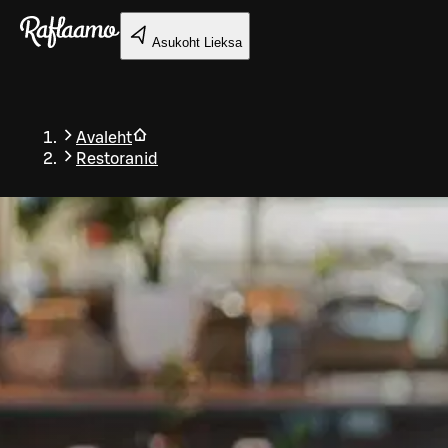
Liigu peamise sisu juurde
Asukoht
Lieksa
Avaleht
Restoranid