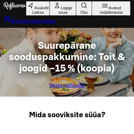
Liigu peamise sisu juurde
Asukoht
Logige
Avatud
Lieksa
sisse
Otsi
mobiilimenüü
Broneeri laud
Lieksa
Suurepärane
sooduspakkumine: Toit &
joogid –15 % (koopia)
Vaata restorane
Mida sooviksite süüa?