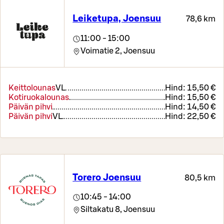
Leiketupa, Joensuu
78,6 km
11:00 - 15:00
Voimatie 2,
Joensuu
Keittolounas
VL
Hind:
15,50 €
Kotiruokalounas
Hind:
15,50 €
Päivän pihvi
Hind:
14,50 €
Päivän pihvi
VL
Hind:
22,50 €
Torero Joensuu
80,5 km
10:45 - 14:00
Siltakatu 8,
Joensuu