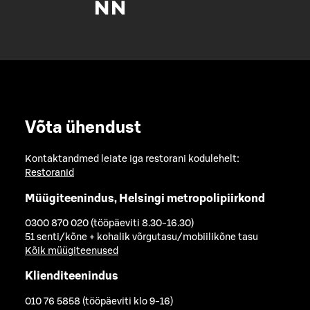
Võta ühendust
Kontaktandmed leiate iga restorani kodulehelt:
Restoranid
Müügiteenindus, Helsingi metropolipiirkond
0300 870 020 (tööpäeviti 8.30-16.30)
51 senti/kõne + kohalik võrgutasu/mobiilikõne tasu
Kõik müügiteenused
Klienditeenindus
010 76 5858 (tööpäeviti klo 9-16)