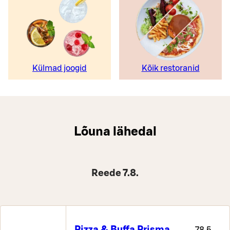
Külmad joogid
Kõik restoranid
Lõuna lähedal
Reede 7.8.
Pizza & Buffa Prisma,
78,5