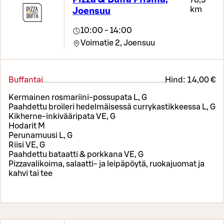
km
Joensuu
10:00 - 14:00
Voimatie 2,
Joensuu
Buffantai
Hind:
14,00 €
Kermainen rosmariini-possupata L, G
Paahdettu broileri hedelmäisessä currykastikkeessa L, G
Kikherne-inkivääripata VE, G
Hodarit M
Perunamuusi L, G
Riisi VE, G
Paahdettu bataatti & porkkana VE, G
Pizzavalikoima, salaatti- ja leipäpöytä, ruokajuomat ja
kahvi tai tee