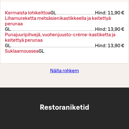
Kermaista lohikeittoa
G
L
Hind:
11,90 €
Lihamureketta metsäsienikastikkeella ja keitettyä
perunaa
G
L
Hind:
13,90 €
Punajuuripihvejä, vuohenjuusto-créme-kastiketta ja
keitettyä perunaa
G
L
Hind:
13,90 €
Suklaamoussea
G
L
Näita rohkem
Restoraniketid