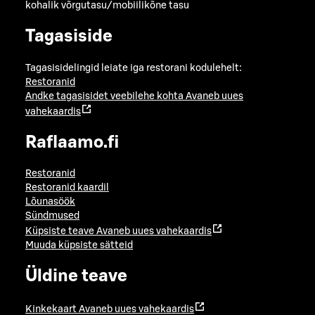
kohalik võrgutasu/mobiilikõne tasu
Tagasiside
Tagasisidelingid leiate iga restorani kodulehelt:
Restoranid
Andke tagasisidet veebilehe kohta
Avaneb uues
vahekaardis
Raflaamo.fi
Restoranid
Restoranid kaardil
Lõunasöök
Sündmused
Küpsiste teave
Avaneb uues vahekaardis
Muuda küpsiste sätteid
Üldine teave
Kinkekaart
Avaneb uues vahekaardis