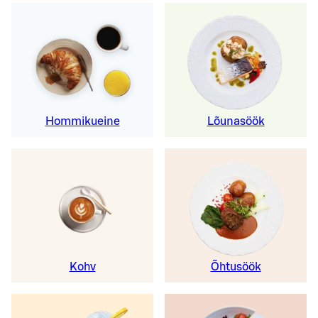
Hommikueine
Lõunasöök
Kohv
Õhtusöök