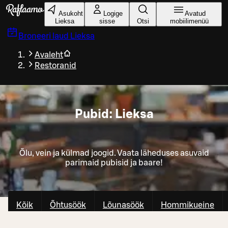
Liigu peamise sisu juurde
Asukoht
Logige
Avatud
Lieksa
sisse
Otsi
mobiilimenüü
Broneeri laud
Lieksa
Avaleht
Restoranid
Pubid: Lieksa
Õlu, vein ja külmad joogid. Vaata läheduses asuvaid
parimaid pubisid ja baare!
Kõik
Õhtusöök
Lõunasöök
Hommikueine