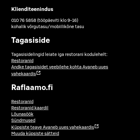
Klienditeenindus
010 76 5858 (tööpäeviti klo 9-16)
kohalik võrgutasu/mobiilikõne tasu
Tagasiside
Tagasisidelingid leiate iga restorani kodulehelt:
Restoranid
Andke tagasisidet veebilehe kohta
Avaneb uues
vahekaardis
Raflaamo.fi
Restoranid
Restoranid kaardil
Lõunasöök
Sündmused
Küpsiste teave
Avaneb uues vahekaardis
Muuda küpsiste sätteid