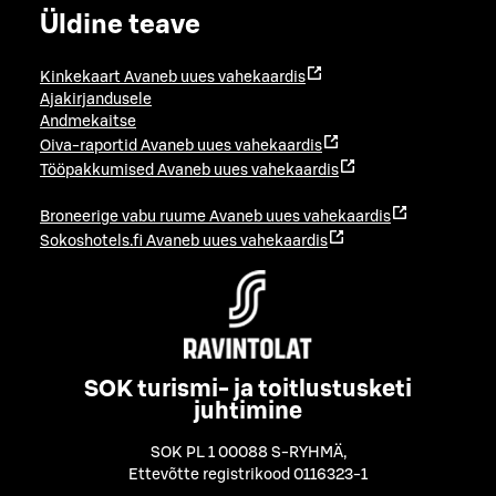
Üldine teave
Kinkekaart
Avaneb uues vahekaardis
Ajakirjandusele
Andmekaitse
Oiva-raportid
Avaneb uues vahekaardis
Tööpakkumised
Avaneb uues vahekaardis
Broneerige vabu ruume
Avaneb uues vahekaardis
Sokoshotels.fi
Avaneb uues vahekaardis
SOK turismi- ja toitlustusketi
juhtimine
SOK PL 1 00088 S-RYHMÄ
,
Ettevõtte registrikood 0116323-1