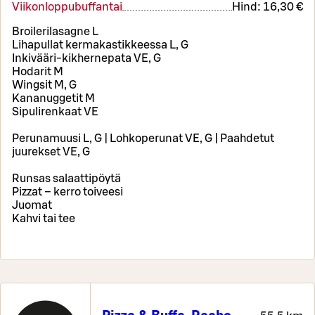
Viikonloppubuffantai
Hind:
16,30 €
Broilerilasagne L
Lihapullat kermakastikkeessa L, G
Inkivääri-kikhernepata VE, G
Hodarit M
Wingsit M, G
Kananuggetit M
Sipulirenkaat VE
Perunamuusi L, G | Lohkoperunat VE, G | Paahdetut
juurekset VE, G
Runsas salaattipöytä
Pizzat – kerro toiveesi
Juomat
Kahvi tai tee