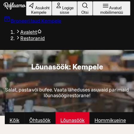
Liigu peamise sisu juurde
Asukoht
Logige
Avatud
Kempele
sisse
Otsi
mobiilimenüü
Broneeri laud
Kempele
Avaleht
Restoranid
Lõunasöök: Kempele
Salat, pasta või bufee. Vaata läheduses asuvaid parimaid
lõunasöögirestorane!
Kõik
Õhtusöök
Lõunasöök
Hommikueine