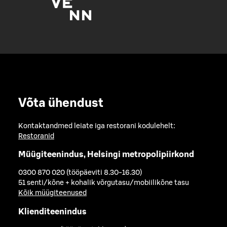
Võta ühendust
Kontaktandmed leiate iga restorani kodulehelt:
Restoranid
Müügiteenindus, Helsingi metropolipiirkond
0300 870 020 (tööpäeviti 8.30-16.30)
51 senti/kõne + kohalik võrgutasu/mobiilikõne tasu
Kõik müügiteenused
Klienditeenindus