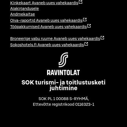
Kinkekaart
Avaneb uues vahekaardis
Ajakirjandusele
Andmekaitse
Oiva-raportid
Avaneb uues vahekaardis
Tööpakkumised
Avaneb uues vahekaardis
Broneerige vabu ruume
Avaneb uues vahekaardis
Sokoshotels.fi
Avaneb uues vahekaardis
SOK turismi- ja toitlustusketi
juhtimine
SOK PL 1 00088 S-RYHMÄ
,
Ettevõtte registrikood 0116323-1