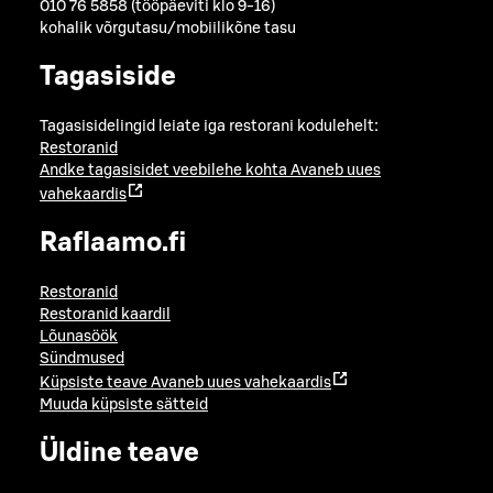
010 76 5858 (tööpäeviti klo 9-16)
kohalik võrgutasu/mobiilikõne tasu
Tagasiside
Tagasisidelingid leiate iga restorani kodulehelt:
Restoranid
Andke tagasisidet veebilehe kohta
Avaneb uues
vahekaardis
Raflaamo.fi
Restoranid
Restoranid kaardil
Lõunasöök
Sündmused
Küpsiste teave
Avaneb uues vahekaardis
Muuda küpsiste sätteid
Üldine teave