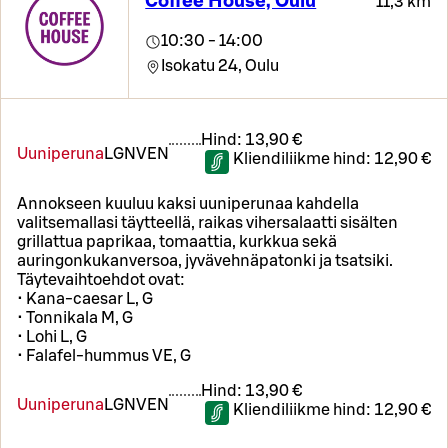
Coffee House, Oulu
11,3 km
10:30 - 14:00
Isokatu 24,
Oulu
Hind:
13,90 €
Uuniperuna
L
GN
VEN
Kliendiliikme hind:
12,90 €
Annokseen kuuluu kaksi uuniperunaa kahdella
valitsemallasi täytteellä, raikas vihersalaatti sisälten
grillattua paprikaa, tomaattia, kurkkua sekä
auringonkukanversoa, jyvävehnäpatonki ja tsatsiki.
Täytevaihtoehdot ovat:
• Kana-caesar L, G
• Tonnikala M, G
• Lohi L, G
• Falafel-hummus VE, G
Hind:
13,90 €
Uuniperuna
L
GN
VEN
Kliendiliikme hind:
12,90 €