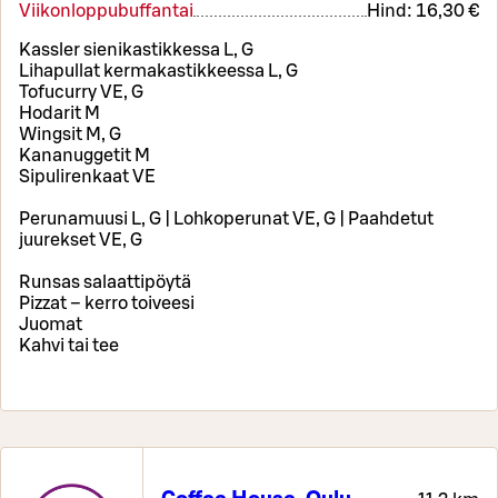
Viikonloppubuffantai
Hind:
16,30 €
Kassler sienikastikkessa L, G
Lihapullat kermakastikkeessa L, G
Tofucurry VE, G
Hodarit M
Wingsit M, G
Kananuggetit M
Sipulirenkaat VE
Perunamuusi L, G | Lohkoperunat VE, G | Paahdetut
juurekset VE, G
Runsas salaattipöytä
Pizzat – kerro toiveesi
Juomat
Kahvi tai tee