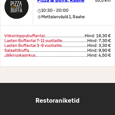
Pizza & Buffa, Raahe
55,5 km
10:30 - 20:00
Mettalanväylä 1,
Raahe
Viikonloppubuffantai
Hind:
16,30 €
Lasten Buffantai 7-11 vuotiaille
Hind:
7,30 €
Lasten Buffantai 3-6 vuotiaille
Hind:
3,30 €
Salaattibuffa
Hind:
9,90 €
Jälkiruokasirkus
Hind:
4,50 €
Restoraniketid