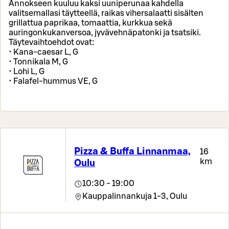
Annokseen kuuluu kaksi uuniperunaa kahdella
valitsemallasi täytteellä, raikas vihersalaatti sisälten
grillattua paprikaa, tomaattia, kurkkua sekä
auringonkukanversoa, jyvävehnäpatonki ja tsatsiki.
Täytevaihtoehdot ovat:
• Kana-caesar L, G
• Tonnikala M, G
• Lohi L, G
• Falafel-hummus VE, G
Pizza & Buffa Linnanmaa,
16
km
Oulu
10:30 - 19:00
Kauppalinnankuja 1-3,
Oulu