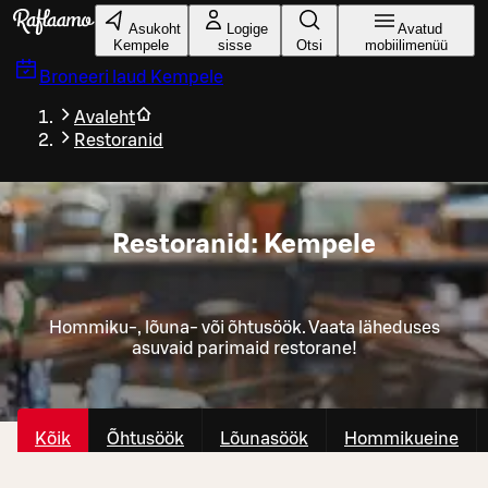
Liigu peamise sisu juurde
Asukoht
Logige
Avatud
Kempele
sisse
Otsi
mobiilimenüü
Broneeri laud
Kempele
Avaleht
Restoranid
Restoranid: Kempele
Hommiku-, lõuna- või õhtusöök. Vaata läheduses
asuvaid parimaid restorane!
Kõik
Õhtusöök
Lõunasöök
Hommikueine