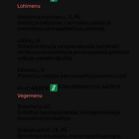
Lohimenu
Halloumia ja parsaa L, G, PÄ
Grillattua halloumia, marinoitua parsaa ja
mansikkaa sekä paahdettua pähkinää
Lohta L, G
Grillattua lohta ja varsiparsakaalia, kantarelli-
herkkusienikastiketta ja perunapyreetä grillatulla
voilla ja rapealla sipulilla
Pavlova L, G
Marenkia, marjoja, kermavaahtoa ja lemon curd
Kliendiliikme hind:
44,00 €
Hind:
48,00 €
Vegemenu
Bruschetta VE
Grillattua hapanjuurileipää, oliivitapenadea ja
marinoituja tomaatteja
Kukkakaalia G, VE, PÄ
Grillattua kukkakaalia, mausteista linssiragua,