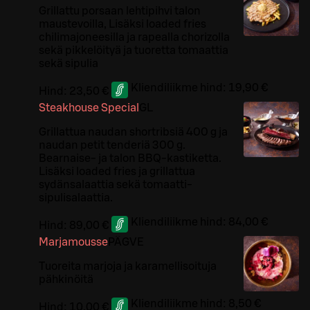
Grillattu porsaan lehtipihvi talon
maustevoilla, Lisäksi loaded fries
chilimajoneesilla ja rapealla chorizolla
sekä pikkelöityä ja tuoretta tomaattia
sekä sipulia
Kliendiliikme hind:
19,90 €
Hind:
23,50 €
Steakhouse Special
G
L
Grillattua naudan shortribsiä 400 g ja
naudan petit tenderiä 300 g.
Bearnaise- ja talon BBQ-kastiketta.
Lisäksi loaded fries ja grillattua
sydänsalaattia sekä tomaatti-
sipulisalaattia.
Kliendiliikme hind:
84,00 €
Hind:
89,00 €
Marjamousse
PÄ
G
VE
Tuoreita marjoja ja karamellisoituja
pähkinöitä
Kliendiliikme hind:
8,50 €
Hind:
10,00 €