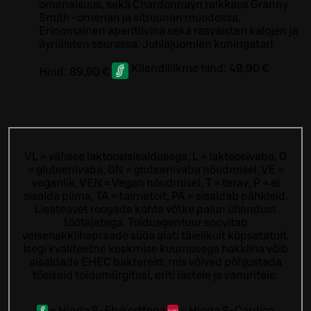
omenaisuus, sekä Chardonnayn raikkaus Granny
Smith -omenan ja sitruunan muodossa.
Erinomainen aperitiivina sekä rasvaisten kalojen ja
äyriäisten seurassa. Juhlajuomien kuningatar!
Kliendiliikme hind:
49,90 €
Hind:
89,90 €
VL = vähese laktoosisisaldusega, L = laktoosivaba, G
= gluteenivaba, GN = gluteenivaba nõudmisel, VE =
veganlik, VEN = Vegan nõudmisel, T = terav, P = ei
sisalda piima, TA = taimetoit, PÄ = sisaldab pähkleid.
Lisateavet roogade kohta võtke palun ühendust
töötajatega.
Toiduagentuur soovitab
veisehakklihapraade süüa alati täielikult küpsetatult.
Isegi kvaliteetne keskmise kuumusega hakkliha võib
sisaldada EHEC baktereid, mis võivad põhjustada
tõsiseid toidumürgitusi, eriti lastele ja vanuritele.
=
Hinda S-Etukorttega
=
Hinda S-Cardiga