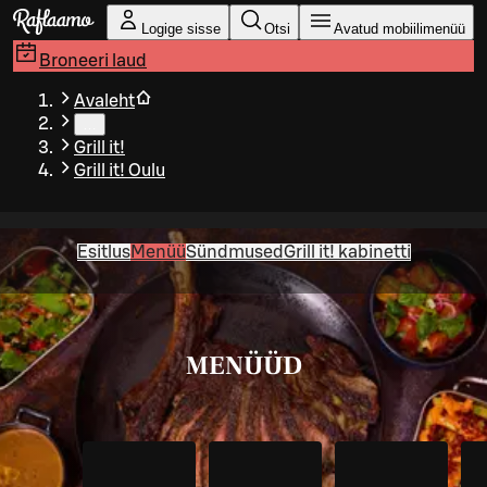
Liigu peamise sisu juurde
Logige sisse
Otsi
Avatud mobiilimenüü
Broneeri laud
Avaleht
…
Grill it!
Grill it! Oulu
Esitlus
Menüü
Sündmused
Grill it! kabinetti
MENÜÜD