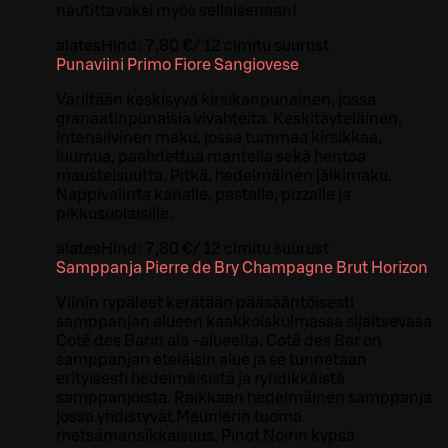
nautittavaksi myös sellaisenaan!
alates
Hind:
7,80 €
/
12 cl
mitu suurust
Punaviini Primo Fiore Sangiovese
Väriltään keskisyvä kirsikanpunainen, jossa
granaatinpunaisia vivahteita. Keskitäyteläinen,
intensiivinen maku, jossa tummaa kirsikkaa,
luumua, paahdettua mantelia sekä hentoa
mausteisuutta. Pitkä, hedelmäinen jälkimaku.
Nappivalinta kanalle, pastalle, pizzalle ja
pikkusuolaisille.
alates
Hind:
7,80 €
/
12 cl
mitu suurust
Samppanja Pierre de Bry Champagne Brut Horizon
Viinin rypäleet kerätään pääsääntöisesti
samppanjan alueen kaakkoiskulmassa sijaitsevasa
Cotê des Barin ala -alueelta. Cotê des Bar on
samppanjan eteläisin alue ja se tunnetaan
erityisesti hedelmäisistä ja ryhdikkäistä
samppanjoista. Raikkaan hedelmäinen samppanja
jossa yhdistyvät Meunierin tuoma
metsämansikkaisuus, Pinot Noirin kypsä