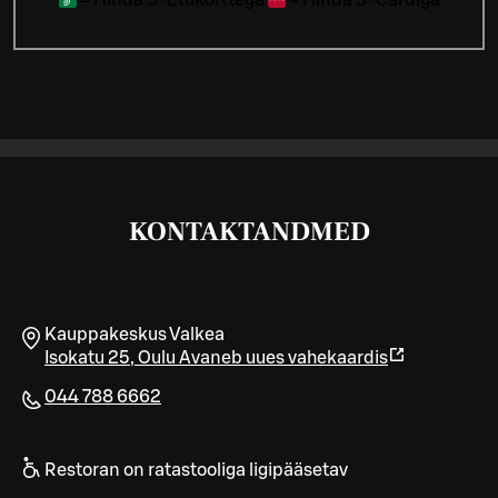
KONTAKTANDMED
Kauppakeskus Valkea
Isokatu 25
,
Oulu
Avaneb uues vahekaardis
044 788 6662
Restoran on ratastooliga ligipääsetav