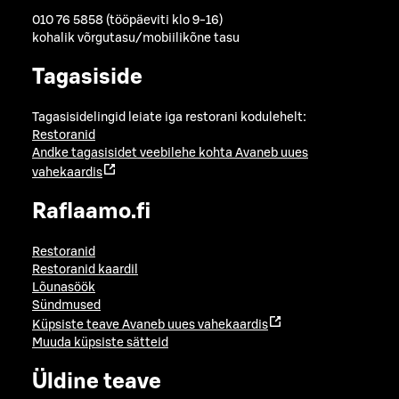
010 76 5858 (tööpäeviti klo 9-16)
kohalik võrgutasu/mobiilikõne tasu
Tagasiside
Tagasisidelingid leiate iga restorani kodulehelt:
Restoranid
Andke tagasisidet veebilehe kohta
Avaneb uues
vahekaardis
Raflaamo.fi
Restoranid
Restoranid kaardil
Lõunasöök
Sündmused
Küpsiste teave
Avaneb uues vahekaardis
Muuda küpsiste sätteid
Üldine teave