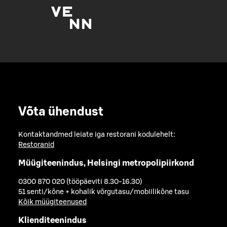
Võta ühendust
Kontaktandmed leiate iga restorani kodulehelt:
Restoranid
Müügiteenindus, Helsingi metropolipiirkond
0300 870 020 (tööpäeviti 8.30-16.30)
51 senti/kõne + kohalik võrgutasu/mobiilikõne tasu
Kõik müügiteenused
Klienditeenindus