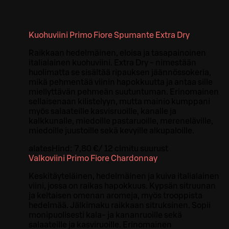
Kuohuviini Primo Fiore Spumante Extra Dry
Raikkaan hedelmäinen, eloisa ja tasapainoinen
italialainen kuohuviini. Extra Dry - nimestään
huolimatta se sisältää ripauksen jäännössokeria,
mikä pehmentää viinin hapokkuutta ja antaa sille
miellyttävän pehmeän suutuntuman. Erinomainen
sellaisenaan kilistelyyn, mutta mainio kumppani
myös salaateille kasvisruoille, kanalle ja
kalkkunalle, miedoille pastaruoille, mereneläville,
miedoille juustoille sekä kevyille alkupaloille.
alates
Hind:
7,80 €
/
12 cl
mitu suurust
Valkoviini Primo Fiore Chardonnay
Keskitäyteläinen, hedelmäinen ja kuiva italialainen
viini, jossa on raikas hapokkuus. Kypsän sitruunan
ja keltaisen omenan aromeja, myös trooppista
hedelmää. Jälkimaku raikkaan sitruksinen. Sopii
monipuolisesti kala- ja kananruoille sekä
salaateille ja kasviruoille. Erinomainen