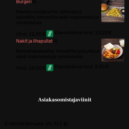
Burgeri
G
L
Naudan burgerpihvi, ketsuppia,
salaattia, tomaattia sekä majoneesia ja
ranskalaisia
Kliendiliikme hind:
10,20 €
Hind:
12,00 €
Nakit ja lihapullat
G
L
Romainesalaattia, tomaattia ja kurkkua
sekä majoneesia ja ranskalaisia
Kliendiliikme hind:
8,50 €
Hind:
10,00 €
Asiakasomistajaviinit
Ei kerrytä Bonusta. (AL 51.2 §)