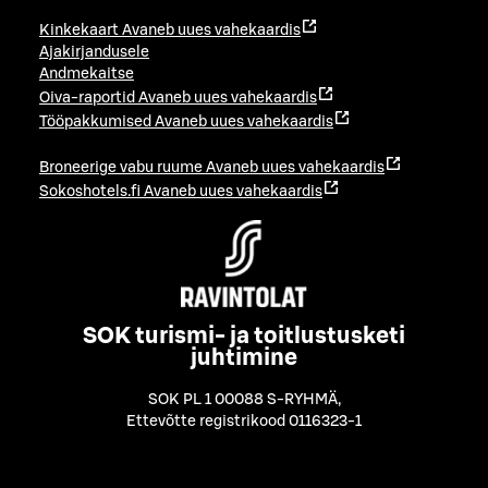
Kinkekaart
Avaneb uues vahekaardis
Ajakirjandusele
Andmekaitse
Oiva-raportid
Avaneb uues vahekaardis
Tööpakkumised
Avaneb uues vahekaardis
Broneerige vabu ruume
Avaneb uues vahekaardis
Sokoshotels.fi
Avaneb uues vahekaardis
SOK turismi- ja toitlustusketi
juhtimine
SOK PL 1 00088 S-RYHMÄ
,
Ettevõtte registrikood 0116323-1