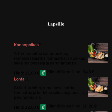
Lapsille
Kananpoikaa
G
L
Yrttimarinoitua kananpoikaa,
romainesalaattia, tomaattia ja kurkkua
sekä majoneesia ja perunamuusia
Kliendiliikme hind:
9,40 €
Hind:
11,00 €
Lohta
G
L
Grillattua lohta, romainesalaattia,
tomaattia ja kurkkua sekä majoneesia ja
perunamuusia
Kliendiliikme hind:
10,20 €
Hind:
12,00 €