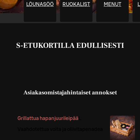
LÕUNASÖÖK
RUOKALISTA
MENUT
S-ETUKORTILLA EDULLISESTI
Asiakasomistajahintaiset annokset
Grillattua hapanjuurileipää
L
Vaahdotettua voita ja oliivitapenadea