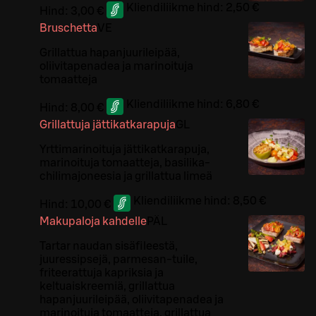
Kliendiliikme hind:
2,50 €
Hind:
3,00 €
Bruschetta
VE
Grillattua hapanjuurileipää,
oliivitapenadea ja marinoituja
tomaatteja
Kliendiliikme hind:
6,80 €
Hind:
8,00 €
Grillattuja jättikatkarapuja
G
L
Yrttimarinoituja jättikatkarapuja,
marinoituja tomaatteja, basilika-
chilimajoneesia ja grillattua limeä
Kliendiliikme hind:
8,50 €
Hind:
10,00 €
Makupaloja kahdelle
PÄ
L
Tartar naudan sisäfileestä,
juuressipsejä, parmesan-tuile,
friteerattuja kapriksia ja
keltuaiskreemiä, grillattua
hapanjuurileipää, oliivitapenadea ja
marinoituja tomaatteja, grillattua