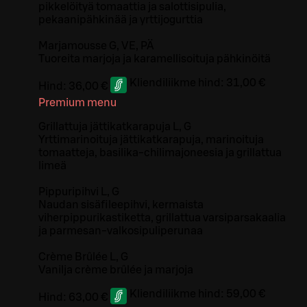
pikkelöityä tomaattia ja salottisipulia,
pekaanipähkinää ja yrttijogurttia
Marjamousse G, VE, PÄ
Tuoreita marjoja ja karamellisoituja pähkinöitä
Kliendiliikme hind:
31,00 €
Hind:
36,00 €
Premium menu
Grillattuja jättikatkarapuja L, G
Yrttimarinoituja jättikatkarapuja, marinoituja
tomaatteja, basilika-chilimajoneesia ja grillattua
limeä
Pippuripihvi L, G
Naudan sisäfileepihvi, kermaista
viherpippurikastiketta, grillattua varsiparsakaalia
ja parmesan-valkosipuliperunaa
Crème Brûlée L, G
Vanilja crème brûlée ja marjoja
Kliendiliikme hind:
59,00 €
Hind:
63,00 €