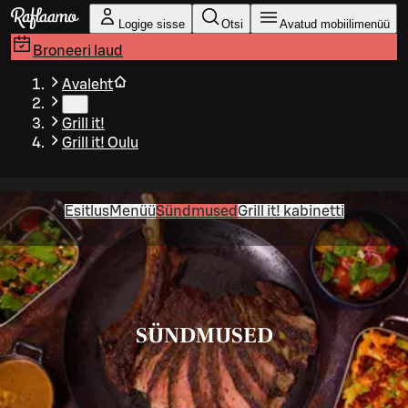
Liigu peamise sisu juurde
Logige sisse
Otsi
Avatud mobiilimenüü
Broneeri laud
Avaleht
…
Grill it!
Grill it! Oulu
Esitlus
Menüü
Sündmused
Grill it! kabinetti
SÜNDMUSED