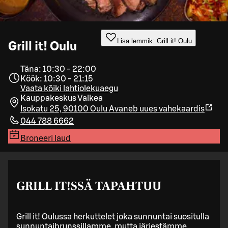
Lisa lemmik: Grill it! Oulu
Grill it! Oulu
Täna: 10:30 - 22:00
Köök: 10:30 - 21:15
Vaata kõiki lahtiolekuaegu
Kauppakeskus Valkea
Isokatu 25, 90100 Oulu
Avaneb uues vahekaardis
044 788 6662
Broneeri laud
GRILL IT!SSÄ TAPAHTUU
Grill it! Oulussa herkuttelet joka sunnuntai suositulla
sunnuntaibrunssillamme, mutta järjestämme