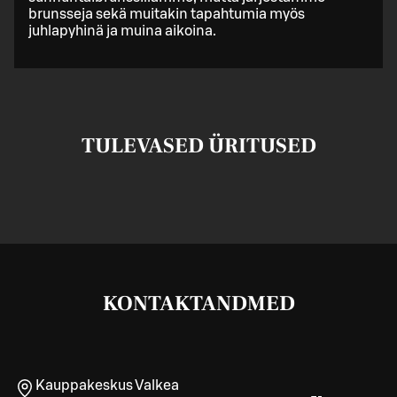
brunsseja sekä muitakin tapahtumia myös
juhlapyhinä ja muina aikoina.
TULEVASED ÜRITUSED
KONTAKTANDMED
Kauppakeskus Valkea