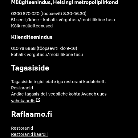
Müügiteenindus, Helsingi metropolipiirkond
0300 870 020 (tööpäeviti 8.30-16.30)
51 senti/kõne + kohalik võrgutasu/mobiilikõne tasu
Kõik müügiteenused
Klienditeenindus
010 76 5858 (tööpäeviti klo 9-16)
kohalik võrgutasu/mobiilikõne tasu
Tagasiside
Tagasisidelingid leiate iga restorani kodulehelt:
Restoranid
Andke tagasisidet veebilehe kohta
Avaneb uues
vahekaardis
Raflaamo.fi
Restoranid
Restoranid kaardil