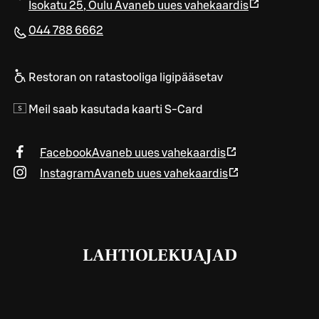
Isokatu 25
,
Oulu
Avaneb uues vahekaardis
044 788 6662
Restoran on ratastooliga ligipääsetav
Meil saab kasutada kaarti S-Card
Facebook
Avaneb uues vahekaardis
Instagram
Avaneb uues vahekaardis
LAHTIOLEKUAJAD