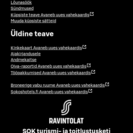
Lõunasöök
Sündmused
Küpsiste teave
Avaneb uues vahekaardis
Muuda küpsiste sätteid
Üldine teave
Kinkekaart
Avaneb uues vahekaardis
Ajakirjandusele
Andmekaitse
Oiva-raportid
Avaneb uues vahekaardis
Tööpakkumised
Avaneb uues vahekaardis
Broneerige vabu ruume
Avaneb uues vahekaardis
Sokoshotels.fi
Avaneb uues vahekaardis
SOK turismi- ja toitlustusketi