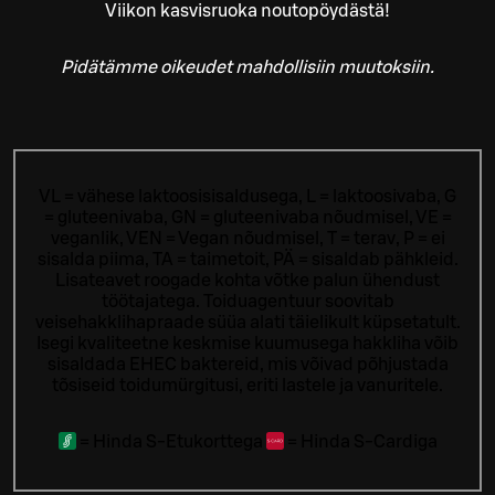
Viikon kasvisruoka noutopöydästä!
Pidätämme oikeudet mahdollisiin muutoksiin.
VL = vähese laktoosisisaldusega, L = laktoosivaba, G
= gluteenivaba, GN = gluteenivaba nõudmisel, VE =
veganlik, VEN = Vegan nõudmisel, T = terav, P = ei
sisalda piima, TA = taimetoit, PÄ = sisaldab pähkleid.
Lisateavet roogade kohta võtke palun ühendust
töötajatega.
Toiduagentuur soovitab
veisehakklihapraade süüa alati täielikult küpsetatult.
Isegi kvaliteetne keskmise kuumusega hakkliha võib
sisaldada EHEC baktereid, mis võivad põhjustada
tõsiseid toidumürgitusi, eriti lastele ja vanuritele.
=
Hinda S-Etukorttega
=
Hinda S-Cardiga