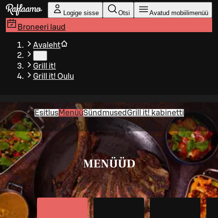
Liigu peamise sisu juurde
Logige sisse
Otsi
Avatud mobiilimenüü
Broneeri laud
Avaleht
…
Grill it!
Grill it! Oulu
Esitlus
Menüü
Sündmused
Grill it! kabinetti
MENÜÜD