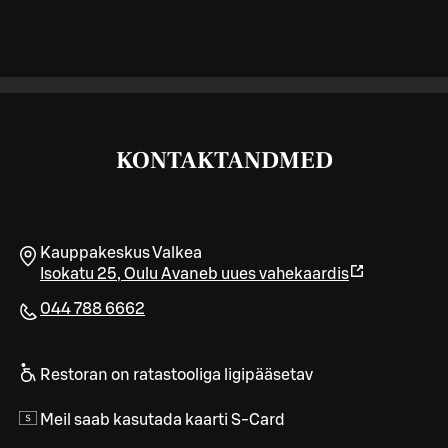
KONTAKTANDMED
Kauppakeskus Valkea
Isokatu 25
,
Oulu
Avaneb uues vahekaardis
044 788 6662
Restoran on ratastooliga ligipääsetav
Meil saab kasutada kaarti S-Card