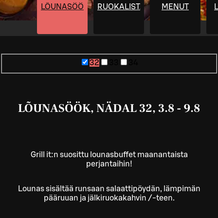
LÕUNASÖÖK
RUOKALISTA
MENUT
32
33
34
LÕUNASÖÖK, NÄDAL 32, 3.8 - 9.8
Grill it:n suosittu lounasbuffet maanantaista
perjantaihin!
Lounas sisältää runsaan salaattipöydän, lämpimän
pääruuan ja jälkiruokakahvin /-teen.