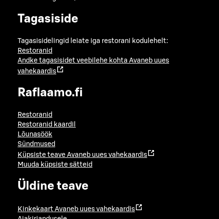
Tagasiside
Tagasisidelingid leiate iga restorani kodulehelt:
Restoranid
Andke tagasisidet veebilehe kohta
Avaneb uues
vahekaardis
Raflaamo.fi
Restoranid
Restoranid kaardil
Lõunasöök
Sündmused
Küpsiste teave
Avaneb uues vahekaardis
Muuda küpsiste sätteid
Üldine teave
Kinkekaart
Avaneb uues vahekaardis