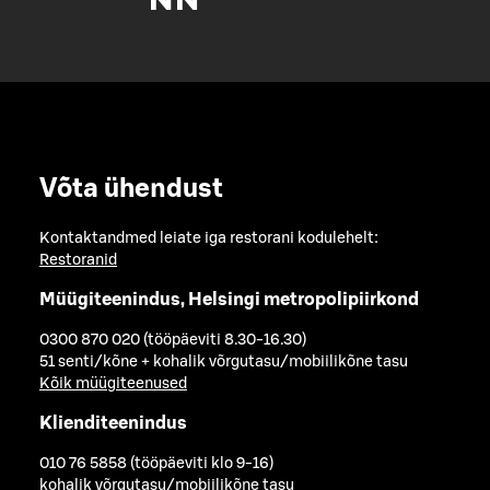
Võta ühendust
Kontaktandmed leiate iga restorani kodulehelt:
Restoranid
Müügiteenindus, Helsingi metropolipiirkond
0300 870 020 (tööpäeviti 8.30-16.30)
51 senti/kõne + kohalik võrgutasu/mobiilikõne tasu
Kõik müügiteenused
Klienditeenindus
010 76 5858 (tööpäeviti klo 9-16)
kohalik võrgutasu/mobiilikõne tasu