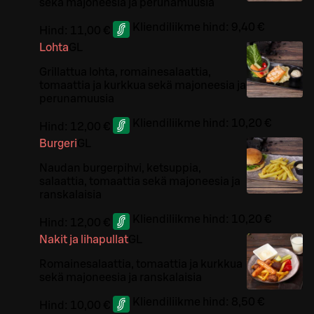
sekä majoneesia ja perunamuusia
Kliendiliikme hind:
9,40 €
Hind:
11,00 €
Lohta
G
L
Grillattua lohta, romainesalaattia,
tomaattia ja kurkkua sekä majoneesia ja
perunamuusia
Kliendiliikme hind:
10,20 €
Hind:
12,00 €
Burgeri
G
L
Naudan burgerpihvi, ketsuppia,
salaattia, tomaattia sekä majoneesia ja
ranskalaisia
Kliendiliikme hind:
10,20 €
Hind:
12,00 €
Nakit ja lihapullat
G
L
Romainesalaattia, tomaattia ja kurkkua
sekä majoneesia ja ranskalaisia
Kliendiliikme hind:
8,50 €
Hind:
10,00 €