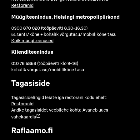
Restoranid
Müügiteenindus, Helsingi metropolipiirkond
0300 870 020 (tööpäeviti 8.30-16.30)
51 senti/kõne + kohalik võrgutasu/mobiilikõne tasu
Kõik müügiteenused
Klienditeenindus
010 76 5858 (tööpäeviti klo 9-16)
kohalik võrgutasu/mobiilikõne tasu
Tagasiside
Tagasisidelingid leiate iga restorani kodulehelt:
Restoranid
Andke tagasisidet veebilehe kohta
Avaneb uues
vahekaardis
Raflaamo.fi