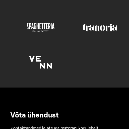
Võta ühendust
Kontaktandmed leiate iga restorani kodulehelt: