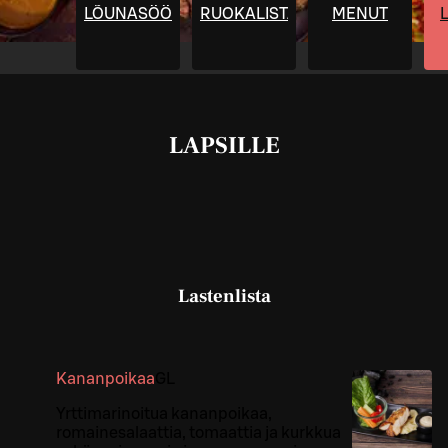
LÕUNASÖÖK
RUOKALISTA
MENUT
LAPSILLE
Lastenlista
Kananpoikaa
G
L
Yrttimarinoitua kananpoikaa,
romainesalaattia, tomaattia ja kurkkua