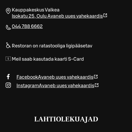
Kauppakeskus Valkea
Isokatu 25
,
Oulu
Avaneb uues vahekaardis
044 788 6662
Restoran on ratastooliga ligipääsetav
Meil saab kasutada kaarti S-Card
Facebook
Avaneb uues vahekaardis
Instagram
Avaneb uues vahekaardis
LAHTIOLEKUAJAD