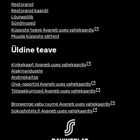
Restoranid
Restoranid kaardil
Lõunasöök
Sündmused
Küpsiste teave
Avaneb uues vahekaardis
Muuda küpsiste sätteid
Üldine teave
Kinkekaart
Avaneb uues vahekaardis
Ajakirjandusele
Andmekaitse
Oiva-raportid
Avaneb uues vahekaardis
Tööpakkumised
Avaneb uues vahekaardis
Broneerige vabu ruume
Avaneb uues vahekaardis
Sokoshotels.fi
Avaneb uues vahekaardis