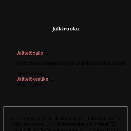
Jälkiruoka
Jäätelöpallo
G
L
Kerromme mielellämme talon jäätelövalikoimasta!
Hind:
6,00 €
Jäätelökastike
G
L
Hind:
1,50 €
VL = vähese laktoosisisaldusega, L = laktoosivaba, G
= gluteenivaba, GN = gluteenivaba nõudmisel, VE =
veganlik, VEN = Vegan nõudmisel, T = terav, P = ei