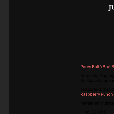
J
Parés Baltà Brut 
Katalonia, Espanja
Raikkaan hapokas 
alates
Hind:
10,00
Raspberry Punch 
Marjainen yhdiste
Hind:
12,00 €