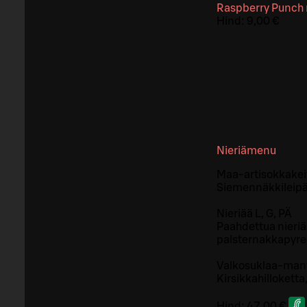
Raspberry Punch 
Hind:
9,00 €
Nieriämenu
Maa-artisokkakeit
Siemennäkkileipää
Nieriää L, G, PÄ
Paahdettua nieriä
palsternakkapyreet
Valkosuklaa-mant
Kirsikkahillokett
Hind:
47,00 €