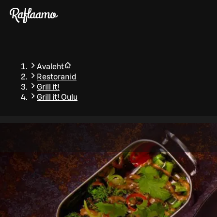
Liigu peamise sisu juurde
Avaleht
Restoranid
Grill it!
Grill it! Oulu