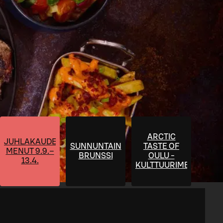
ARCTIC
JUHLAKAUDEN
SUNNUNTAIN
TASTE OF
MENUT 9.9.–
BRUNSSI
OULU -
13.4.
KULTTUURIMENU