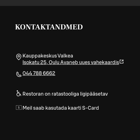
KONTAKTANDMED
Kauppakeskus Valkea
Isokatu 25
,
Oulu
Avaneb uues vahekaardis
044 788 6662
Restoran on ratastooliga ligipääsetav
Meil saab kasutada kaarti S-Card