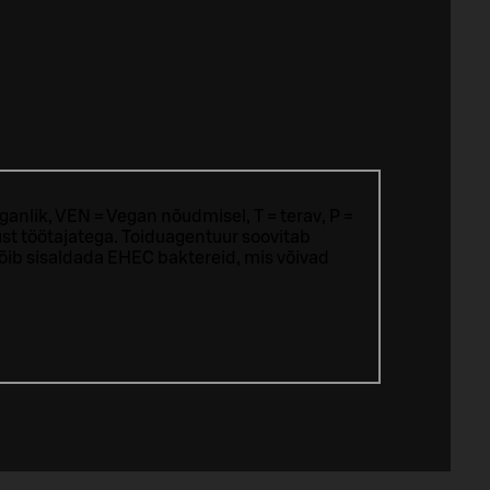
ganlik, VEN = Vegan nõudmisel, T = terav, P =
st töötajatega.
Toiduagentuur soovitab
võib sisaldada EHEC baktereid, mis võivad