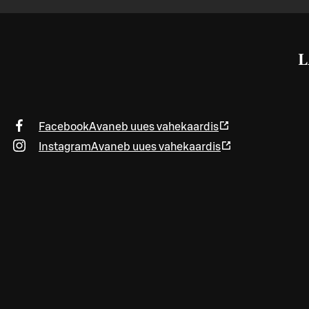
L
Facebook
Avaneb uues vahekaardis
Instagram
Avaneb uues vahekaardis