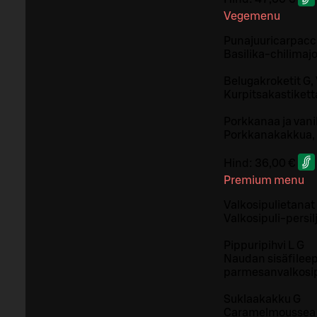
Vegemenu
Punajuuricarpacci
Basilika-chilimajo
Belugakroketit G,
Kurpitsakastiketta
Porkkanaa ja vanil
Porkkanakakkua, v
Hind:
36,00 €
Premium menu
Valkosipulietanat
Valkosipuli-persil
Pippuripihvi L G
Naudan sisäfileepi
parmesanvalkosi
Suklaakakku G
Caramelmoussea 