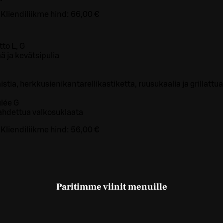
Kliendiliikme hind:
66,00 €
to L, G
 ja kevätsipulia
istia, herkkusienikantarellikastiketta, ruusukaalia ja grillat
ûlée G
ahdettua valkosuklaata
Kliendiliikme hind:
56,00 €
Paritimme viinit menuille