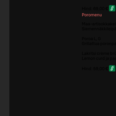
Hind:
69,00 €
Poromenu
Maa-artisokkakeit
Siemennäkkileipää
Poroa L, G
Grillattua poronpa
Lakritsi crème br
Lemon curd ja pa
Hind:
59,00 €