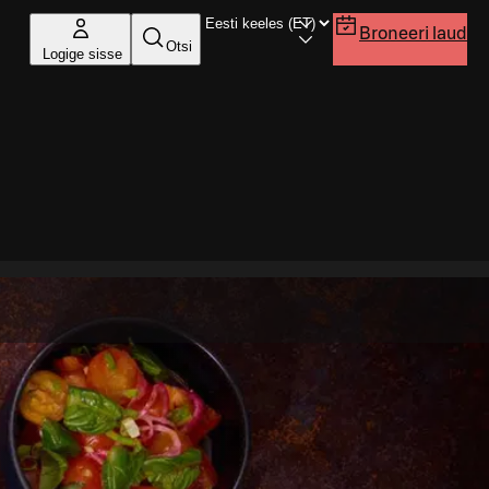
Broneeri laud
Otsi
Logige sisse