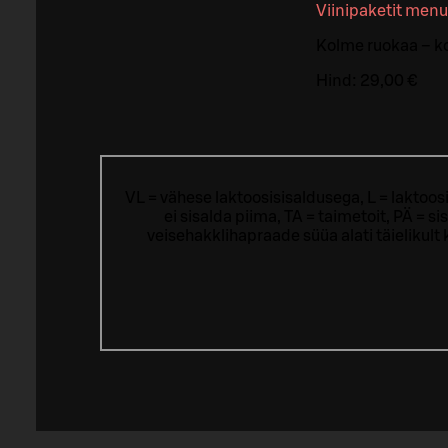
Viinipaketit menui
Kolme ruokaa – ko
Hind:
29,00 €
VL = vähese laktoosisisaldusega, L = laktoos
ei sisalda piima, TA = taimetoit, PÄ = 
veisehakklihapraade süüa alati täielikul