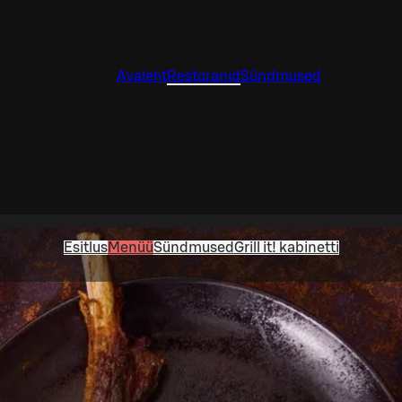
Avaleht
Restoranid
Sündmused
Esitlus
Menüü
Sündmused
Grill it! kabinetti