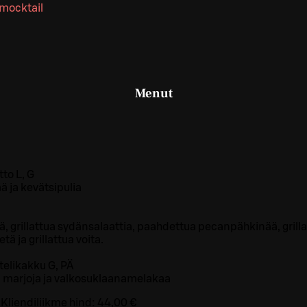
mocktail
Menut
to L, G
 ja kevätsipulia
ä, grillattua sydänsalaattia, paahdettua pecanpähkinää, grill
ä ja grillattua voita.
elikakku G, PÄ
a, marjoja ja valkosuklaanamelakaa
Kliendiliikme hind:
44,00 €