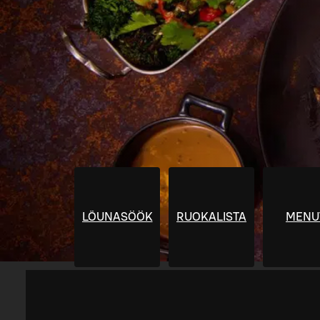
LÕUNASÖÖK
RUOKALISTA
MENU