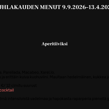
UHLAKAUDEN MENUT 9.9.2026–13.4.20
Aperitiiviksi
B
. Parellada, Macabeo, Xarel.lo.
ja erittäin kuiva kuohuviini. Maultaan hedelmäinen, kukkea j
 €
/
12 cl
mitu suurust
cocktail
lmä intensiivistä vadelmaa ja hapokasta raparperia pienellä g