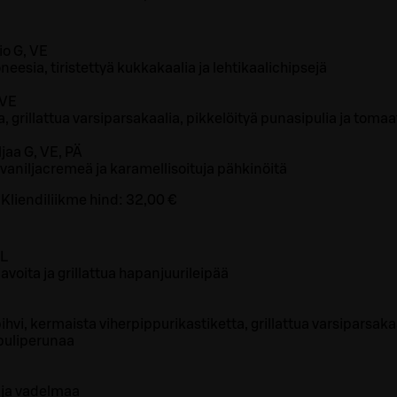
o G, VE
neesia, tiristettyä kukkakaalia ja lehtikaalichipsejä
 VE
, grillattua varsiparsakaalia, pikkelöityä punasipulia ja tomaa
jaa G, VE, PÄ
aniljacremeä ja karamellisoituja pähkinöitä
Kliendiliikme hind:
32,00 €
 L
javoita ja grillattua hapanjuurileipää
hvi, kermaista viherpippurikastiketta, grillattua varsiparsakaa
puliperunaa
ja vadelmaa