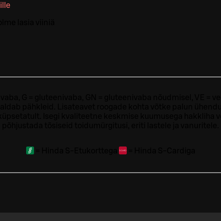
lle
lme lasia viiniä
ivaba, G = gluteenivaba, GN = gluteenivaba nõudmisel, VE = ve
sisaldab pähkleid. Lisateavet roogade kohta võtke palun ühendu
t küpsetatult. Isegi kvaliteetne keskmise kuumusega hakkliha 
põhjustada tõsiseid toidumürgitusi, eriti lastele ja vanuritele.
=
Hinda S-Etukorttega
=
Hinda S-Cardiga