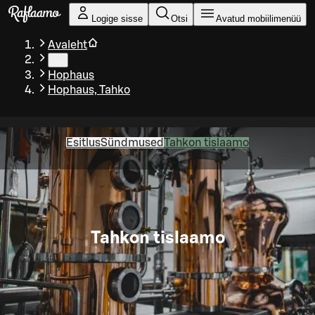
Liigu peamise sisu juurde
Logige sisse
Otsi
Avatud mobiilimenüü
Avaleht
…
Hophaus
Hophaus, Tahko
Esitlus
Sündmused
Tahkon tislaamo
Tahkon tislaamo