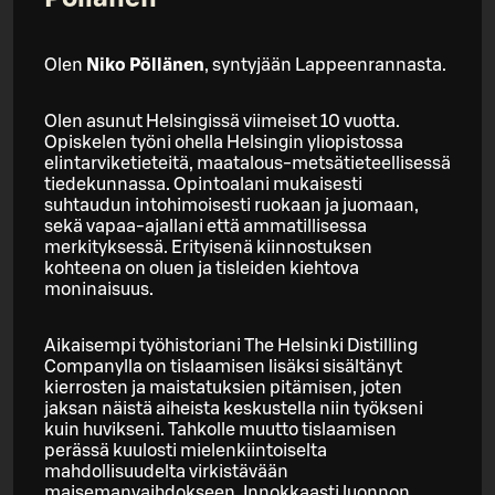
Olen
Niko Pöllänen
, syntyjään Lappeenrannasta.
Olen asunut Helsingissä viimeiset 10 vuotta.
Opiskelen työni ohella Helsingin yliopistossa
elintarviketieteitä, maatalous-metsätieteellisessä
tiedekunnassa. Opintoalani mukaisesti
suhtaudun intohimoisesti ruokaan ja juomaan,
sekä vapaa-ajallani että ammatillisessa
merkityksessä. Erityisenä kiinnostuksen
kohteena on oluen ja tisleiden kiehtova
moninaisuus.
Aikaisempi työhistoriani The Helsinki Distilling
Companylla on tislaamisen lisäksi sisältänyt
kierrosten ja maistatuksien pitämisen, joten
jaksan näistä aiheista keskustella niin työkseni
kuin huvikseni. Tahkolle muutto tislaamisen
perässä kuulosti mielenkiintoiselta
mahdollisuudelta virkistävään
maisemanvaihdokseen. Innokkaasti luonnon