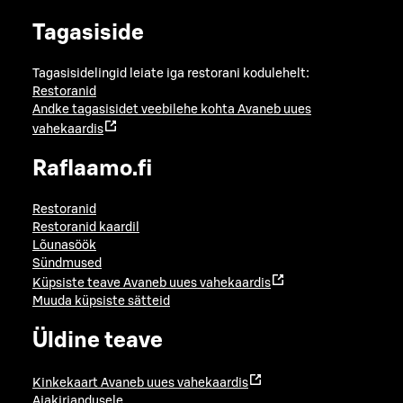
Tagasiside
Tagasisidelingid leiate iga restorani kodulehelt:
Restoranid
Andke tagasisidet veebilehe kohta
Avaneb uues
vahekaardis
Raflaamo.fi
Restoranid
Restoranid kaardil
Lõunasöök
Sündmused
Küpsiste teave
Avaneb uues vahekaardis
Muuda küpsiste sätteid
Üldine teave
Kinkekaart
Avaneb uues vahekaardis
Ajakirjandusele