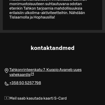
monimuotoisuuteen suhtautuvana odotan
etenkin Tahkon tarjoamia mahdollisuuksia
erilaisiin ulkoilma-aktiviteetteihin. Nähdään
Tislaamolla ja Hophausilla!
kontaktandmed
Tahkonrinteenkatu 7
,
Kuopio
Avaneb uues
vahekaardis
+358 50 5257 798
Meil saab kasutada kaarti S-Card