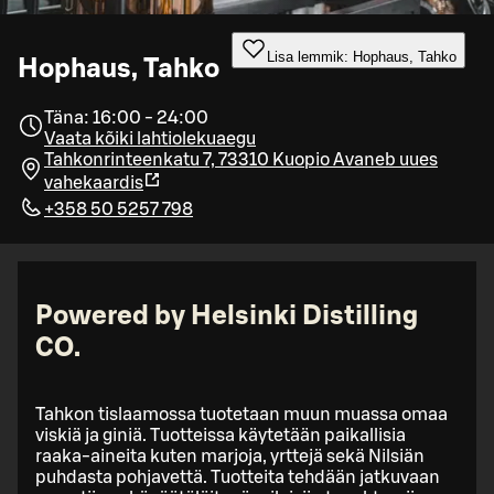
Lisa lemmik: Hophaus, Tahko
Hophaus, Tahko
Täna: 16:00 - 24:00
Vaata kõiki lahtiolekuaegu
Tahkonrinteenkatu 7, 73310 Kuopio
Avaneb uues
vahekaardis
+358 50 5257 798
Powered by Helsinki Distilling
CO.
Tahkon tislaamossa tuotetaan muun muassa omaa
viskiä ja giniä. Tuotteissa käytetään paikallisia
raaka-aineita kuten marjoja, yrttejä sekä Nilsiän
puhdasta pohjavettä. Tuotteita tehdään jatkuvaan