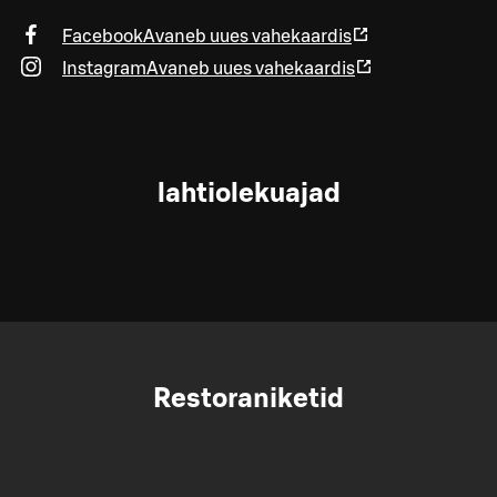
Facebook
Avaneb uues vahekaardis
Instagram
Avaneb uues vahekaardis
lahtiolekuajad
Restoraniketid