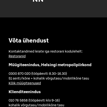
Võta ühendust
Kontaktandmed leiate iga restorani kodulehelt:
Restoranid
Müügiteenindus, Helsingi metropolipiirkond
0300 870 020 (tööpäeviti 8.30-16.30)
51 senti/kõne + kohalik võrgutasu/mobiilikõne tasu
Kõik müügiteenused
Klienditeenindus
010 76 5858 (tööpäeviti klo 9-16)
kohalik võrgutasu/mobiilikõne tasu