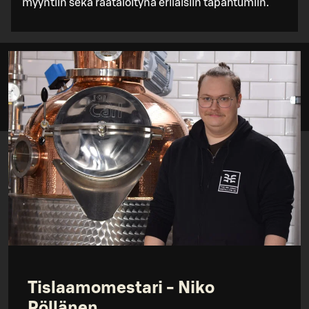
myyntiin sekä räätälöitynä erilaisiin tapahtumiin.
Tislaamomestari - Niko
Pöllänen