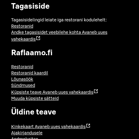
Tagasiside
Tagasisidelingid leiate iga restorani kodulehelt:
Restoranid
Andke tagasisidet veebilehe kohta
Avaneb uues
vahekaardis
Raflaamo.fi
Restoranid
Restoranid kaardil
Lõunasöök
Sündmused
Küpsiste teave
Avaneb uues vahekaardis
Muuda küpsiste sätteid
Üldine teave
Kinkekaart
Avaneb uues vahekaardis
Ajakirjandusele