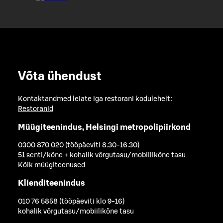
Võta ühendust
Kontaktandmed leiate iga restorani kodulehelt:
Restoranid
Müügiteenindus, Helsingi metropolipiirkond
0300 870 020 (tööpäeviti 8.30-16.30)
51 senti/kõne + kohalik võrgutasu/mobiilikõne tasu
Kõik müügiteenused
Klienditeenindus
010 76 5858 (tööpäeviti klo 9-16)
kohalik võrgutasu/mobiilikõne tasu