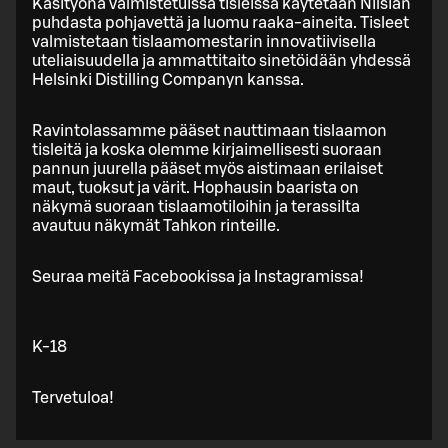
Käsityönä valmistetuissa tisleissä käytetään Nilsiän
puhdasta pohjavettä ja luomu raaka-aineita. Tisleet
valmistetaan tislaamomestarin innovatiivisella
uteliaisuudella ja ammattitaito sinetöidään yhdessä
Helsinki Distilling Companyn kanssa.
Ravintolassamme pääset nauttimaan tislaamon
tisleitä ja koska olemme kirjaimellisesti suoraan
pannun juurella pääset myös aistimaan erilaiset
maut, tuoksut ja värit. Hophausin baarista on
näkymä suoraan tislaamotiloihin ja terassilta
avautuu näkymät Tahkon rinteille.
Seuraa meitä Facebookissa ja Instagramissa!
K-18
Tervetuloa!