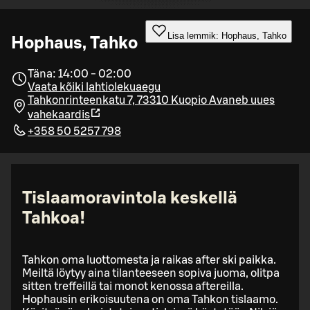
Lisa lemmik: Hophaus, Tahko
Hophaus, Tahko
Täna: 14:00 - 02:00
Vaata kõiki lahtiolekuaegu
Tahkonrinteenkatu 7, 73310 Kuopio
Avaneb uues
vahekaardis
+358 50 5257 798
Tislaamoravintola keskellä
Tahkoa!
Tahkon oma luottomesta ja raikas after ski paikka.
Meiltä löytyy aina tilanteeseen sopiva juoma, olitpa
sitten treffeillä tai monot kenossa aftereilla.
Hophausin erikoisuutena on oma Tahkon tislaamo.