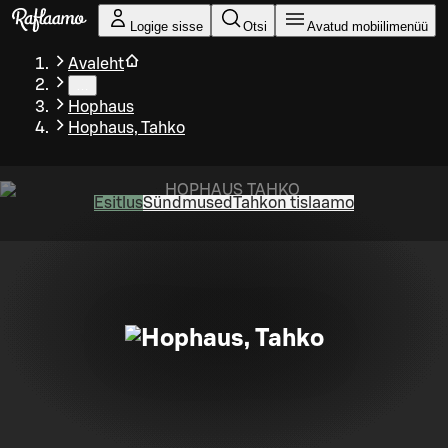
Liigu peamise sisu juurde
Logige sisse
Otsi
Avatud mobiilimenüü
Avaleht
…
Hophaus
Hophaus, Tahko
Esitlus
Sündmused
Tahkon tislaamo