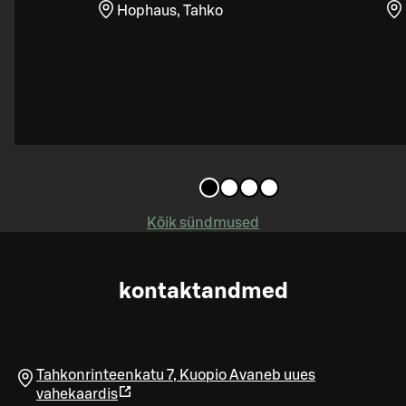
Hophaus, Tahko
Kõik sündmused
kontaktandmed
Tahkonrinteenkatu 7
,
Kuopio
Avaneb uues
vahekaardis