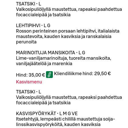
TSATSIKI • L
Valkosipuliöljyllä maustettua, rapeaksi paahdettua
focaccialeipää ja tsatsikia
LEHTIPIHVI • L G
Rosson perinteinen porsaan lehtipihvi, italialaista
maustevoita, kauden kasviksia ja ranskalaisia
perunoita
MARINOITUJA MANSIKOITA • L G
Lime-vaniljamarinoituja, tuoreita mansikoita,
vaniljajäätelöä ja marenkia
Kliendiliikme hind:
29,50 €
Hind:
35,00 €
Kasvismenu
TSATSIKI • L
Valkosipuliöljyllä maustettua, rapeaksi paahdettua
focaccialeipää ja tsatsikia
KASVISPYÖRYKÄT • L M G VE
Itsetehtyjä, lempeästi chilillä maustettuja soija-
linssikasvispyöryköitä, kauden kasviksia