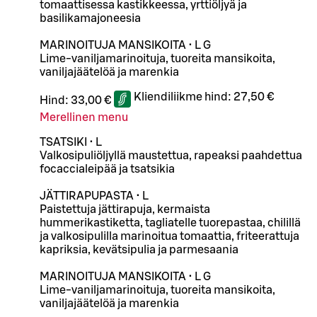
tomaattisessa kastikkeessa, yrttiöljyä ja
basilikamajoneesia
MARINOITUJA MANSIKOITA • L G
Lime-vaniljamarinoituja, tuoreita mansikoita,
vaniljajäätelöä ja marenkia
Kliendiliikme hind:
27,50 €
Hind:
33,00 €
Merellinen menu
TSATSIKI • L
Valkosipuliöljyllä maustettua, rapeaksi paahdettua
focaccialeipää ja tsatsikia
JÄTTIRAPUPASTA • L
Paistettuja jättirapuja, kermaista
hummerikastiketta, tagliatelle tuorepastaa, chilillä
ja valkosipulilla marinoitua tomaattia, friteerattuja
kapriksia, kevätsipulia ja parmesaania
MARINOITUJA MANSIKOITA • L G
Lime-vaniljamarinoituja, tuoreita mansikoita,
vaniljajäätelöä ja marenkia