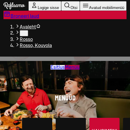
Liigu peamise sisu juurde
Logige sisse
Otsi
Avatud mobiilimenüü
Broneeri laud
Avaleht
…
Rosso
Rosso, Kouvola
Esitlus
Menüü
MENÜÜD