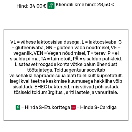
Kliendiliikme hind:
28,50 €
Hind:
34,00 €
VL = vähese laktoosisisaldusega, L = laktoosivaba, G
= gluteenivaba, GN = gluteenivaba nõudmisel, VE =
veganlik, VEN = Vegan nõudmisel, T = terav, P = ei
sisalda piima, TA = taimetoit, PÄ = sisaldab pähkleid.
Lisateavet roogade kohta võtke palun ühendust
töötajatega.
Toiduagentuur soovitab
veisehakklihapraade süüa alati täielikult küpsetatult.
Isegi kvaliteetne keskmise kuumusega hakkliha võib
sisaldada EHEC baktereid, mis võivad põhjustada
tõsiseid toidumürgitusi, eriti lastele ja vanuritele.
=
Hinda S-Etukorttega
=
Hinda S-Cardiga