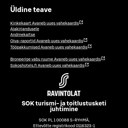
Üldine teave
Kinkekaart
Avaneb uues vahekaardis
Ajakirjandusele
Andmekaitse
Oiva-raportid
Avaneb uues vahekaardis
Tööpakkumised
Avaneb uues vahekaardis
Broneerige vabu ruume
Avaneb uues vahekaardis
Sokoshotels.fi
Avaneb uues vahekaardis
SOK turismi- ja toitlustusketi
juhtimine
SOK PL 1 00088 S-RYHMÄ
,
Ettevõtte registrikood 0116323-1