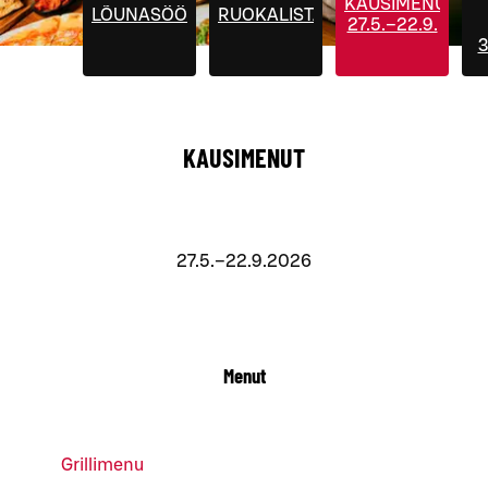
KAUSIMENUT
LÕUNASÖÖK
RUOKALISTA
27.5.–22.9.
3
KAUSIMENUT
27.5.–22.9.2026
Menut
Grillimenu