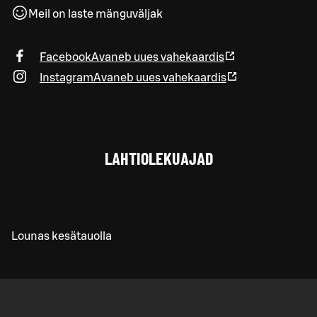
Meil on laste mänguväljak
Facebook
Avaneb uues vahekaardis
Instagram
Avaneb uues vahekaardis
LAHTIOLEKUAJAD
Lounas kesätauolla