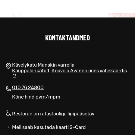
KONTAKTANDMED
Kävelykatu Manskin varrella
Kauppalankatu 1
,
Kouvola
Avaneb uues vahekaardis
010 76 24800
Kõne hind pvm/mpm
Restoran on ratastooliga ligipääsetav
Meil saab kasutada kaarti S-Card