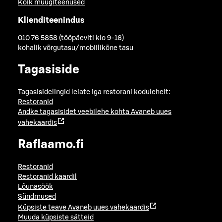
Kõik müügiteenused
Klienditeenindus
010 76 5858 (tööpäeviti klo 9-16)
kohalik võrgutasu/mobiilikõne tasu
Tagasiside
Tagasisidelingid leiate iga restorani kodulehelt:
Restoranid
Andke tagasisidet veebilehe kohta
Avaneb uues
vahekaardis
Raflaamo.fi
Restoranid
Restoranid kaardil
Lõunasöök
Sündmused
Küpsiste teave
Avaneb uues vahekaardis
Muuda küpsiste sätteid