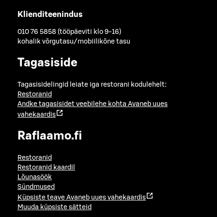
Klienditeenindus
010 76 5858 (tööpäeviti klo 9-16)
kohalik võrgutasu/mobiilikõne tasu
Tagasiside
Tagasisidelingid leiate iga restorani kodulehelt:
Restoranid
Andke tagasisidet veebilehe kohta
Avaneb uues
vahekaardis
Raflaamo.fi
Restoranid
Restoranid kaardil
Lõunasöök
Sündmused
Küpsiste teave
Avaneb uues vahekaardis
Muuda küpsiste sätteid