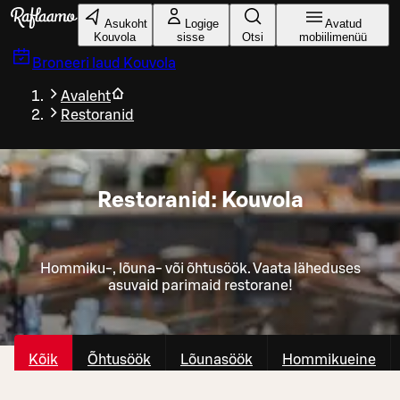
Liigu peamise sisu juurde
Asukoht
Logige
Avatud
Kouvola
sisse
Otsi
mobiilimenüü
Broneeri laud
Kouvola
Avaleht
Restoranid
Restoranid: Kouvola
Hommiku-, lõuna- või õhtusöök. Vaata läheduses
asuvaid parimaid restorane!
Kõik
Õhtusöök
Lõunasöök
Hommikueine