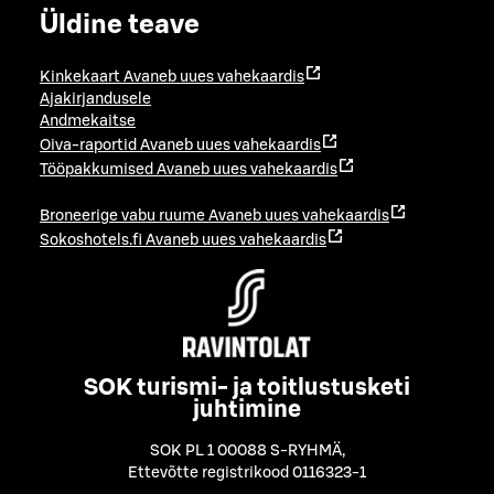
Üldine teave
Kinkekaart
Avaneb uues vahekaardis
Ajakirjandusele
Andmekaitse
Oiva-raportid
Avaneb uues vahekaardis
Tööpakkumised
Avaneb uues vahekaardis
Broneerige vabu ruume
Avaneb uues vahekaardis
Sokoshotels.fi
Avaneb uues vahekaardis
SOK turismi- ja toitlustusketi
juhtimine
SOK PL 1 00088 S-RYHMÄ
,
Ettevõtte registrikood 0116323-1