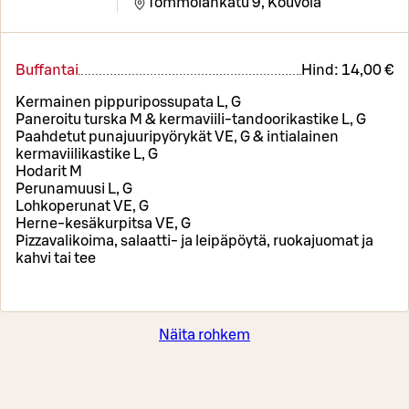
Tommolankatu 9,
Kouvola
Buffantai
Hind:
14,00 €
Kermainen pippuripossupata L, G
Paneroitu turska M & kermaviili-tandoorikastike L, G
Paahdetut punajuuripyörykät VE, G & intialainen
kermaviilikastike L, G
Hodarit M
Perunamuusi L, G
Lohkoperunat VE, G
Herne-kesäkurpitsa VE, G
Pizzavalikoima, salaatti- ja leipäpöytä, ruokajuomat ja
kahvi tai tee
Näita rohkem