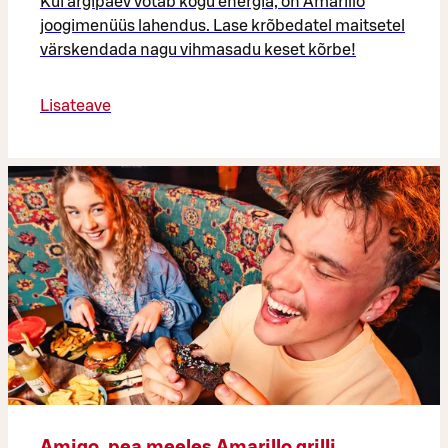
Kui argipäev võtab kogu energia, on Amarillo
joogimenüüs lahendus. Lase krõbedatel maitsetel
värskendada nagu vihmasadu keset kõrbe!
Lisateave
Amigo, pea meeles Amarillo grilli