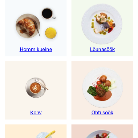
Hommikueine
Lõunasöök
Kohv
Õhtusöök