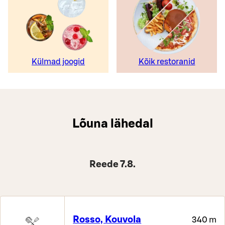
Külmad joogid
Kõik restoranid
Lõuna lähedal
Reede 7.8.
Rosso, Kouvola
340 m