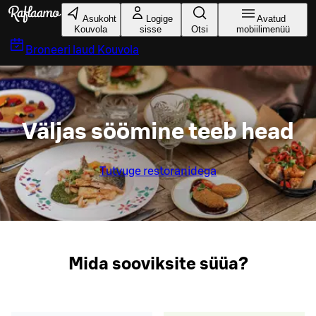
Liigu peamise sisu juurde
Asukoht
Logige
Avatud
Kouvola
sisse
Otsi
mobiilimenüü
Broneeri laud
Kouvola
Väljas söömine teeb head
Tutvuge restoranidega
Mida sooviksite süüa?