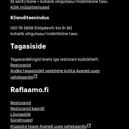
51 senti/kõne + kohalik võrgutasu/mobiilikõne tasu
Kõik müügiteenused
Klienditeenindus
010 76 5858 (tööpäeviti klo 9-16)
kohalik võrgutasu/mobiilikõne tasu
Tagasiside
Tagasisidelingid leiate iga restorani kodulehelt:
Restoranid
Andke tagasisidet veebilehe kohta
Avaneb uues
vahekaardis
Raflaamo.fi
Restoranid
Restoranid kaardil
Lõunasöök
Sündmused
Küpsiste teave
Avaneb uues vahekaardis