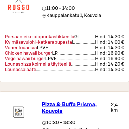
11:00 - 14:00
Kauppalankatu 1,
Kouvola
Porsaanleike pippurikastikkeella
G
L
Hind:
14,20 €
Kylmäsavulohi-katkarapupasta
L
Hind:
14,00 €
Vöner focaccia
L
P
VE
Hind:
14,20 €
Chicken hawaii burger
L
P
Hind:
16,90 €
Vege hawaii burger
L
P
VE
Hind:
16,90 €
Lounaspizza kolmella täytteellä
Hind:
14,20 €
Lounassalaatti
Hind:
14,20 €
Pizza & Buffa Prisma,
2,4
km
Kouvola
10:30 - 18:30