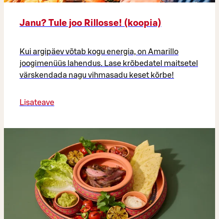
Janu? Tule joo Rillosse! (koopia)
Kui argipäev võtab kogu energia, on Amarillo
joogimenüüs lahendus. Lase krõbedatel maitsetel
värskendada nagu vihmasadu keset kõrbe!
Lisateave