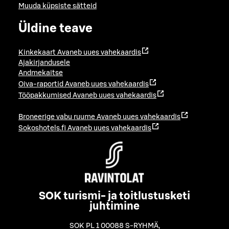
Muuda küpsiste sätteid
Üldine teave
Kinkekaart
Avaneb uues vahekaardis
Ajakirjandusele
Andmekaitse
Oiva-raportid
Avaneb uues vahekaardis
Tööpakkumised
Avaneb uues vahekaardis
Broneerige vabu ruume
Avaneb uues vahekaardis
Sokoshotels.fi
Avaneb uues vahekaardis
SOK turismi- ja toitlustusketi
juhtimine
SOK PL 1 00088 S-RYHMÄ
,