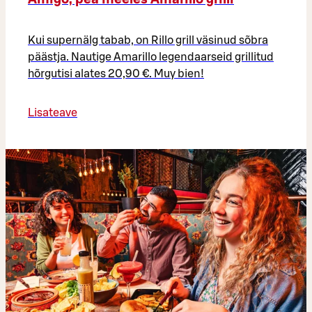
Kui supernälg tabab, on Rillo grill väsinud sõbra
päästja. Nautige Amarillo legendaarseid grillitud
hõrgutisi alates 20,90 €. Muy bien!
Lisateave