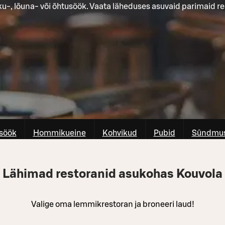
-, lõuna- või õhtusöök. Vaata läheduses asuvaid parimaid re
söök
Hommikueine
Kohvikud
Pubid
Sûndmus
Lähimad restoranid asukohas Kouvola
Valige oma lemmikrestoran ja broneeri laud!