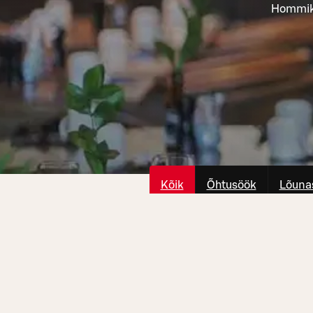
Hommiku
Kõik
Õhtusöök
Lõuna