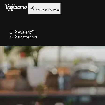
Liigu peamise sisu juurde
Asukoht
Kouvola
Avaleht
Restoranid