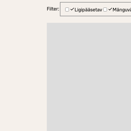
Filter:
Ligipääsetav
Mänguvä