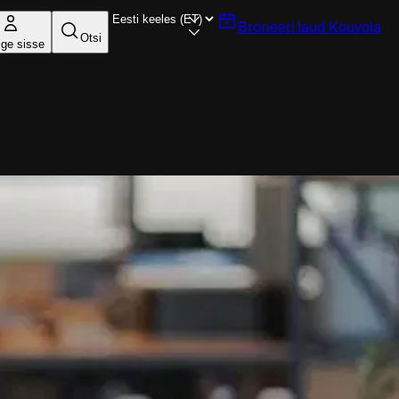
Broneeri laud
Kouvola
Otsi
ige sisse