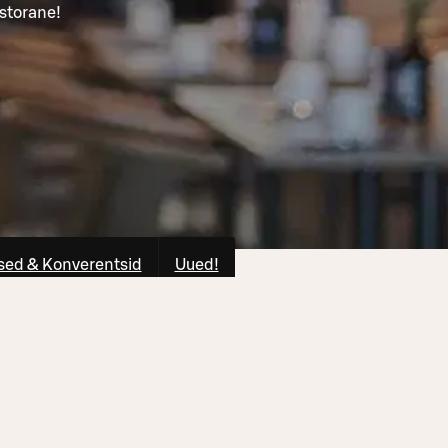
storane!
ed & Konverentsid
Uued!