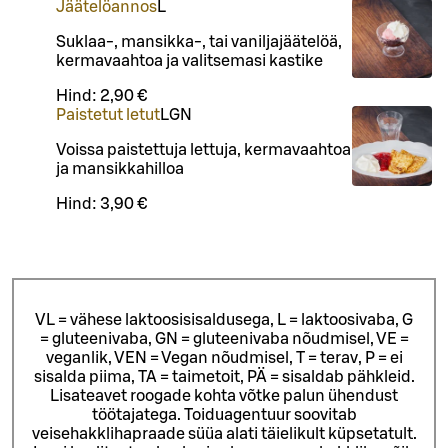
Jäätelöannos
L
Suklaa-, mansikka-, tai vaniljajäätelöä,
kermavaahtoa ja valitsemasi kastike
Hind:
2,90 €
Paistetut letut
L
GN
Voissa paistettuja lettuja, kermavaahtoa
ja mansikkahilloa
Hind:
3,90 €
VL = vähese laktoosisisaldusega, L = laktoosivaba, G
= gluteenivaba, GN = gluteenivaba nõudmisel, VE =
veganlik, VEN = Vegan nõudmisel, T = terav, P = ei
sisalda piima, TA = taimetoit, PÄ = sisaldab pähkleid.
Lisateavet roogade kohta võtke palun ühendust
töötajatega.
Toiduagentuur soovitab
veisehakklihapraade süüa alati täielikult küpsetatult.