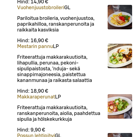
Hind:
14,90 €
Vuohenjuustobroileri
G
L
Pariloitua broileria, vuohenjuustoa,
paprikahilloa, ranskanperunoita ja
raikkaita kasviksia
Hind:
16,90 €
Mestarin pannu
L
P
Friteerattuja makkarakuutioita,
lihapullia, perunaa, pekoni-
sipulipaistosta, ’nduja- sekä
sinappimajoneesia, paistettua
kananmunaa ja raikasta salaattia
Hind:
18,90 €
Makkaraperunat
L
P
Friteerattuja makkarakuutioita,
ranskanperunoita, aiolia, paahdettua
sipulia ja hölskekurkkuja
Hind:
9,90 €
Possun lehtipihvi
G
L