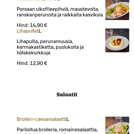
Porsaan ulkofileepihviä, maustevoita,
ranskanperunoita ja raikkaita kasviksia
Hind:
14,90 €
Lihapullat
L
Lihapullia, perunamuusia,
kermakastiketta, puolukoita ja
hölskekurkkuja
Hind:
12,90 €
Salaatit
Broileri-caesarsalaatti
L
Pariloitua broileria, romainesalaattia,