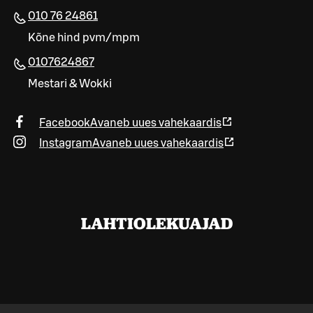
010 76 24861
Kõne hind pvm/mpm
0107624867
Mestari & Wokki
Facebook
Avaneb uues vahekaardis
Instagram
Avaneb uues vahekaardis
LAHTIOLEKUAJAD