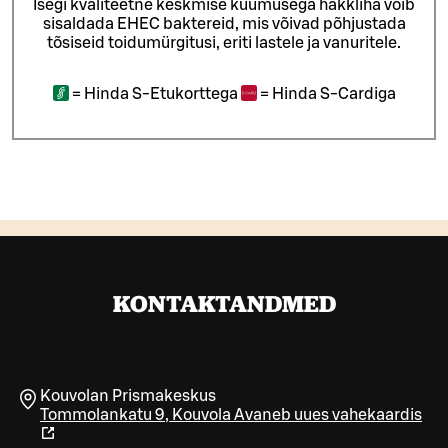
Isegi kvaliteetne keskmise kuumusega hakkliha võib
sisaldada EHEC baktereid, mis võivad põhjustada
tõsiseid toidumürgitusi, eriti lastele ja vanuritele.
=
Hinda S-Etukorttega
=
Hinda S-Cardiga
KONTAKTANDMED
Kouvolan Prismakeskus
Tommolankatu 9
,
Kouvola
Avaneb uues vahekaardis