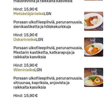
maustevoita ja raikkaita kasviksia
Hind:
15,90 €
Metsästäjänleike
L
GN
Porsaan ulkofileepihviä, perunamuusia,
sienikastiketta ja hölskekurkkuja
Hind:
15,90 €
Oskarinleike
L
GN
Porsaan ulkofileepihviä, perunamuusia,
Mestarin kastiketta, katkarapuja ja
raikkaita kasviksia
Hind:
15,90 €
Wieninleike
L
GN
Porsaan ulkofileepihviä, perunamuusia,
sitruunaa, kapriksia, anjovista ja
raikkaita kasviksia
Hind:
15,90 €