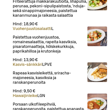
Friteerattuja makkarakuutioita, lihapullia,
perunaa, pekoni-sipulipaistosta, ’nduja-
sekä sinappimajoneesia, paistettua
kananmunaa ja raikasta salaattia
Hind:
18,90 €
Vuohenjuustosalaatti
L
Paistettua vuohenjuustoa,
romainesalaattia, rapeita kasviksia,
pisaratomaatteja, hölskekurkkuja,
paprikahilloa ja krutonkeja
Hind:
13,90 €
Kasvis-sänkkäri
L
P
VE
Rapeaa kasvisleikettä, sriracha-
majoneesia, kasviksia ja
ranskanperunoita
Hind:
9,50 €
Hawaijinleike
L
GN
Porsaan ulkofileepihviä,
ranskanperunoita, paistettua ananasta,