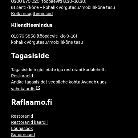
0300 870 020 (tööpäeviti 8.30-16.30)
51 senti/kõne + kohalik võrgutasu/mobiilikõne tasu
Kõik müügiteenused
Klienditeenindus
010 76 5858 (tööpäeviti klo 9-16)
kohalik võrgutasu/mobiilikõne tasu
Tagasiside
Tagasisidelingid leiate iga restorani kodulehelt:
Restoranid
Andke tagasisidet veebilehe kohta
Avaneb uues
vahekaardis
Raflaamo.fi
Restoranid
Restoranid kaardil
Lõunasöök
Sündmused