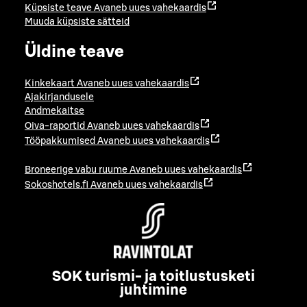
Küpsiste teave
Avaneb uues vahekaardis
Muuda küpsiste sätteid
Üldine teave
Kinkekaart
Avaneb uues vahekaardis
Ajakirjandusele
Andmekaitse
Oiva-raportid
Avaneb uues vahekaardis
Tööpakkumised
Avaneb uues vahekaardis
Broneerige vabu ruume
Avaneb uues vahekaardis
Sokoshotels.fi
Avaneb uues vahekaardis
SOK turismi- ja toitlustusketi
juhtimine