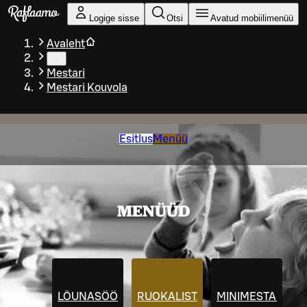
Liigu peamise sisu juurde
Logige sisse
Otsi
Avatud mobiilimenüü
Avaleht
…
Mestari
Mestari Kouvola
Esitlus
Menüü
MENÜÜD
LÕUNASÖÖK
RUOKALISTA
MINIMESTARIT