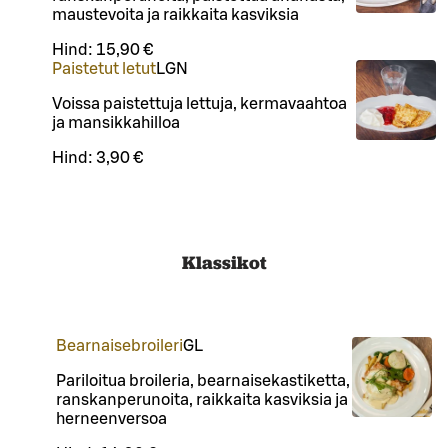
maustevoita ja raikkaita kasviksia
Hind:
15,90 €
Paistetut letut
L
GN
Voissa paistettuja lettuja, kermavaahtoa
ja mansikkahilloa
Hind:
3,90 €
Klassikot
Bearnaisebroileri
G
L
Pariloitua broileria, bearnaisekastiketta,
ranskanperunoita, raikkaita kasviksia ja
herneenversoa