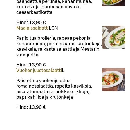
paahdettua perunaa, kananmunaa,
krutonkeja, parmesanjuustoa,
caesarkastiketta
Hind:
13,90 €
Maalaissalaatti
L
GN
Pariloitua broileria, rapeaa pekonia,
kananmunaa, parmesaania, krutonkeja,
kasviksia, raikasta salaattia ja Mestarin
vinegrettiä
Hind:
13,90 €
Vuohenjuustosalaatti
L
Paistettua vuohenjuustoa,
romainesalaattia, rapeita kasviksia,
pisaratomaatteja, hölskekurkkuja,
paprikahilloa ja krutonkeja
Hind:
13,90 €