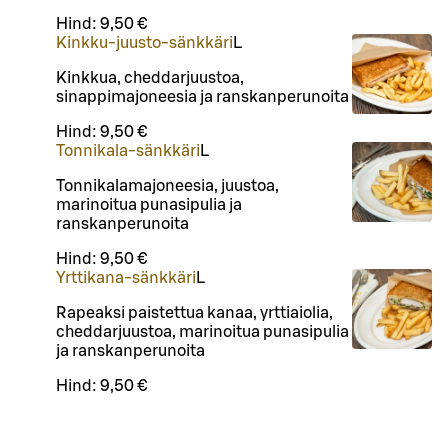
Hind:
9,50 €
Kinkku-juusto-sänkkäri
L
Kinkkua, cheddarjuustoa,
sinappimajoneesia ja ranskanperunoita
Hind:
9,50 €
Tonnikala-sänkkäri
L
Tonnikalamajoneesia, juustoa,
marinoitua punasipulia ja
ranskanperunoita
Hind:
9,50 €
Yrttikana-sänkkäri
L
Rapeaksi paistettua kanaa, yrttiaiolia,
cheddarjuustoa, marinoitua punasipulia
ja ranskanperunoita
Hind:
9,50 €