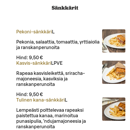
Sänkkärit
Pekoni-sänkkäri
L
Pekonia, salaattia, tomaattia, yrttiaiolia
ja ranskanperunoita
Hind:
9,50 €
Kasvis-sänkkäri
L
P
VE
Rapeaa kasvisleikettä, sriracha-
majoneesia, kasviksia ja
ranskanperunoita
Hind:
9,50 €
Tulinen kana-sänkkäri
L
Lempeästi polttelevaa rapeaksi
paistettua kanaa, marinoitua
punasipulia, ’ndujamajoneesia ja
ranskanperunoita