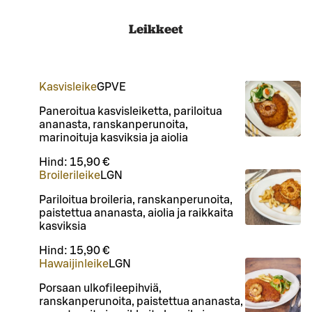
Leikkeet
Kasvisleike
G
P
VE
Paneroitua kasvisleiketta, pariloitua
ananasta, ranskanperunoita,
marinoituja kasviksia ja aiolia
Hind:
15,90 €
Broilerileike
L
GN
Pariloitua broileria, ranskanperunoita,
paistettua ananasta, aiolia ja raikkaita
kasviksia
Hind:
15,90 €
Hawaijinleike
L
GN
Porsaan ulkofileepihviä,
ranskanperunoita, paistettua ananasta,