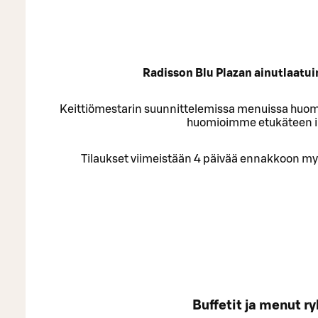
Radisson Blu Plazan ainutlaatuin
Keittiömestarin suunnittelemissa menuissa huom
huomioimme etukäteen ilm
Tilaukset viimeistään 4 päivää ennakkoon m
Buffetit ja menut ry