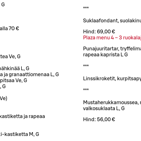
 G
***
Suklaafondant, suolakinu
alla 70 €
Hind:
69,00 €
Plaza menu 4 – 3 ruokala
Punajuuritartar, tryffeli
rapeaa kaprista L G
tea Ve, G
***
ähkinää L, G
a ja granaattiomenaa L, G
Linssikroketit, kurpitsap
rpitsaa Ve, G
, G
***
(Ve)
Mustaherukkamoussea, ma
valkosuklaata L, G
kastiketta ja rapeaa
Hind:
56,00 €
ki-kastiketta M, G