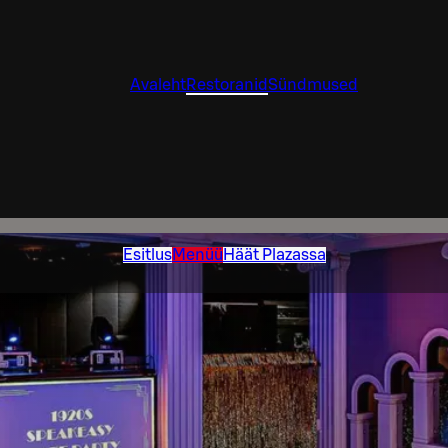
Avaleht
Restoranid
Sündmused
Esitlus
Menüü
Häät Plazassa