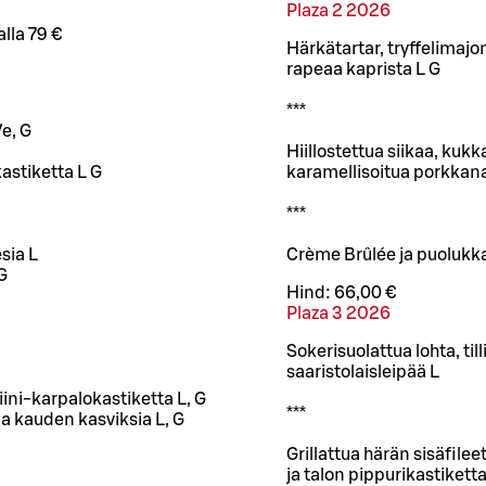
Plaza 2 2026
lla 79 €
Härkätartar, tryffelimajo
rapeaa kaprista L G
***
Ve, G
Hiillostettua siikaa, kukk
kastiketta L G
karamellisoitua porkkan
***
sia L
Crème Brûlée ja puolukka
G
Hind:
66,00 €
Plaza 3 2026
Sokerisuolattua lohta, til
saaristolaisleipää L
ini-karpalokastiketta L, G
***
a kauden kasviksia L, G
Grillattua härän sisäfile
ja talon pippurikastiketta