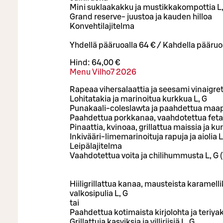
Mini suklaakakku ja mustikkakompottia L,
Grand reserve- juustoa ja kauden hilloa
Konvehtilajitelma
Yhdellä pääruoalla 64 € / Kahdella pääruo
Hind:
64,00 €
Menu Vilho7 2026
Rapeaa vihersalaattia ja seesami vinaigret
Lohitatakia ja marinoitua kurkkua L, G
Punakaali-coleslawta ja paahdettua maap
Paahdettua porkkanaa, vaahdotettua feta
Pinaattia, kvinoaa, grillattua maissia ja ku
Inkivääri-limemarinoituja rapuja ja aiolia L
Leipälajitelma
Vaahdotettua voita ja chilihummusta L, G 
Hiiligrillattua kanaa, mausteista karamelli
valkosipulia L, G
tai
Paahdettua kotimaista kirjolohta ja teriya
Grillattuja kasviksia ja villiriisiä L, G