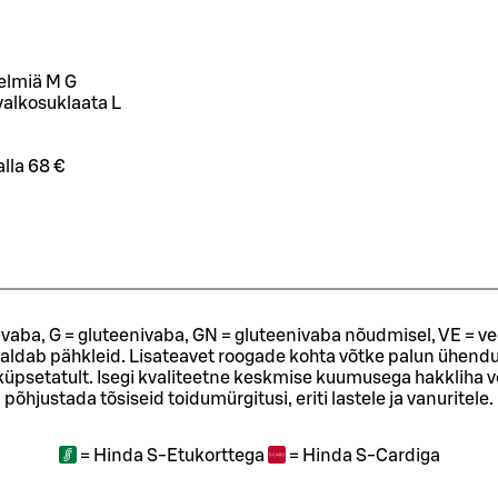
delmiä M G
valkosuklaata L
lla 68 €
ivaba, G = gluteenivaba, GN = gluteenivaba nõudmisel, VE = ve
sisaldab pähkleid. Lisateavet roogade kohta võtke palun ühendu
t küpsetatult. Isegi kvaliteetne keskmise kuumusega hakkliha 
põhjustada tõsiseid toidumürgitusi, eriti lastele ja vanuritele.
=
Hinda S-Etukorttega
=
Hinda S-Cardiga