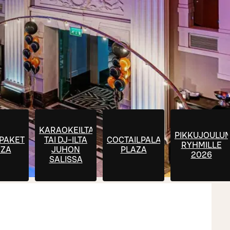
KARAOKEILTA
PIKKUJOULU
PAKETIT
TAI DJ-ILTA
COCTAILPALAT
RYHMILLE
AZA
JUHON
PLAZA
2026
SALISSA