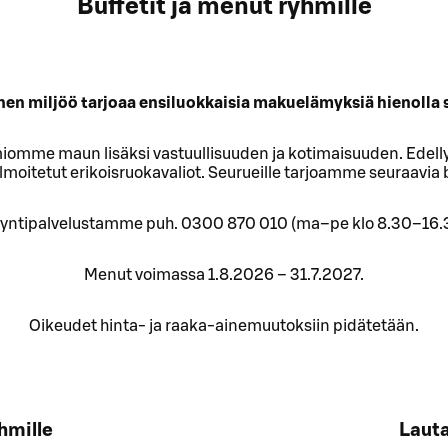
Buffetit ja menut ryhmille
en miljöö tarjoaa ensiluokkaisia makuelämyksiä hienolla s
iomme maun lisäksi vastuullisuuden ja kotimaisuuden. Edell
oitetut erikoisruokavaliot. Seurueille tarjoamme seuraavia b
yyntipalvelustamme puh. 0300 870 010 (ma–pe klo 8.30–16.
Menut voimassa 1.8.2026 – 31.7.2027.
Oikeudet hinta- ja raaka-ainemuutoksiin pidätetään.
hmille
Lauta