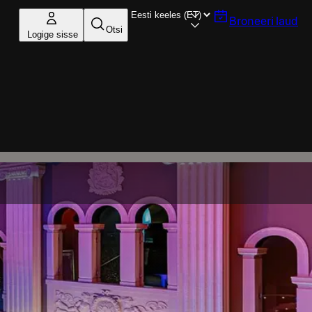
Broneeri laud
Otsi
Logige sisse