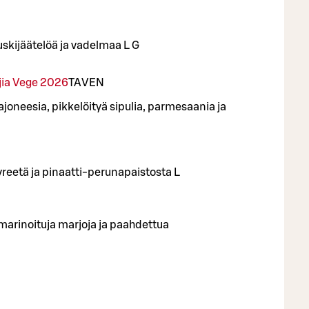
skijäätelöä ja vadelmaa L G
jia Vege 2026
TA
VEN
majoneesia, pikkelöityä sipulia, parmesaania ja
yreetä ja pinaatti-perunapaistosta L
rinoituja marjoja ja paahdettua