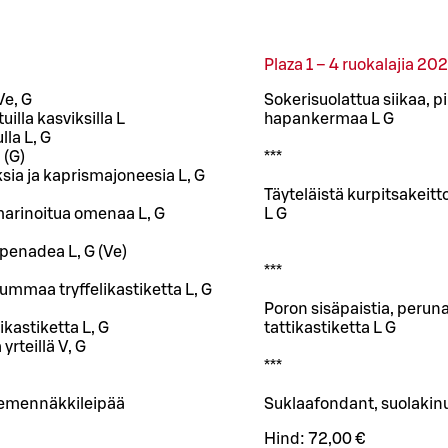
Plaza 1 – 4 ruokalajia 20
Ve, G
Sokerisuolattua siikaa, pik
illa kasviksilla L
hapankermaa L G
lla L, G
 (G)
***
sia ja kaprismajoneesia L, G
Täyteläistä kurpitsakeitt
marinoitua omenaa L, G
L G
apenadea L, G (Ve)
***
tummaa tryffelikastiketta L, G
Poron sisäpaistia, perun
ikastiketta L, G
tattikastiketta L G
rteillä V, G
***
 siemennäkkileipää
Suklaafondant, suolakinu
Hind:
72,00 €