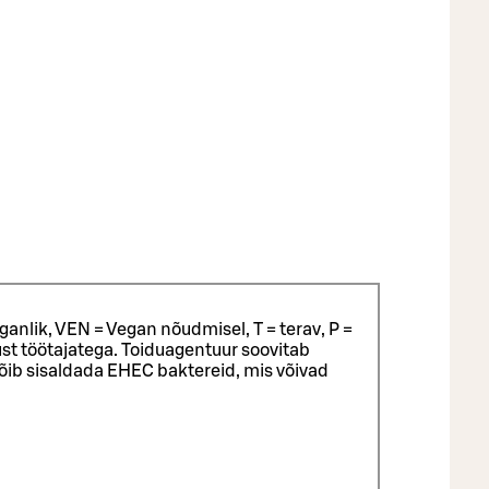
ganlik, VEN = Vegan nõudmisel, T = terav, P =
st töötajatega.
Toiduagentuur soovitab
võib sisaldada EHEC baktereid, mis võivad