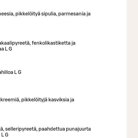
neesia, pikkelöityä sipulia, parmesania ja
akaalipyreetä, fenkolikastiketta ja
aa L G
hilloa L G
likreemiä, pikkelöityjä kasviksia ja
etä, selleripyreetä, paahdettua punajuurta
 L G