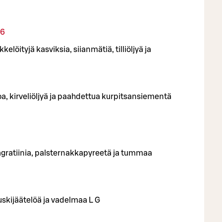
26
kelöityjä kasviksia, siianmätiä, tilliöljyä ja
oa, kirveliöljyä ja paahdettua kurpitsansiementä
agratiinia, palsternakkapyreetä ja tummaa
skijäätelöä ja vadelmaa L G