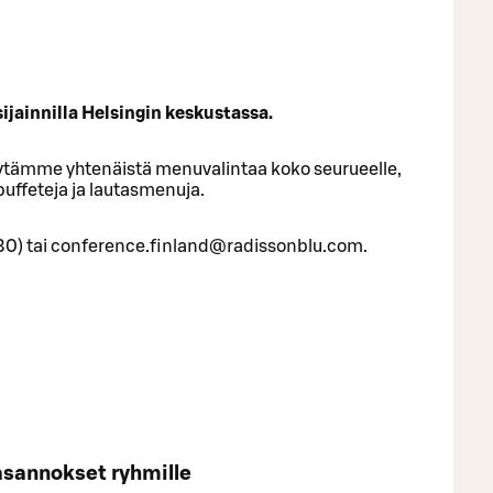
ijainnilla Helsingin keskustassa.
ytämme yhtenäistä menuvalintaa koko seurueelle,
uffeteja ja lautasmenuja.
30) tai conference.finland@radissonblu.com.
sannokset ryhmille