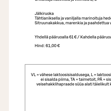
Jälkiruoka
Tähtianiksella ja vaniljalla marinoituja he
Sitruunakakkua, marenkia ja paahdettua 
Yhdellä pääruoalla 61 € / Kahdella pääruoa
Hind:
61,00 €
VL = vähese laktoosisisaldusega, L = laktoos
ei sisalda piima, TA = taimetoit, PÄ = 
veisehakklihapraade süüa alati täielikul