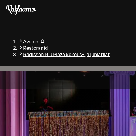
Liigu peamise sisu juurde
Avaleht
Restoranid
Radisson Blu Plaza kokous- ja juhlatilat