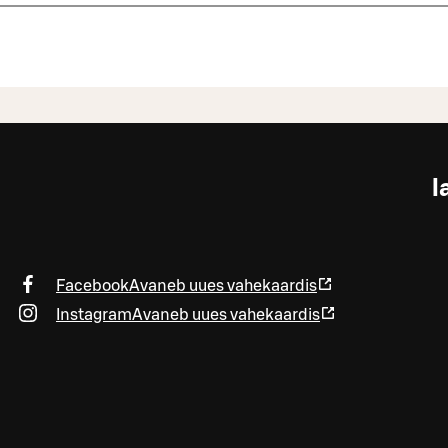
l
Facebook
Avaneb uues vahekaardis
Instagram
Avaneb uues vahekaardis