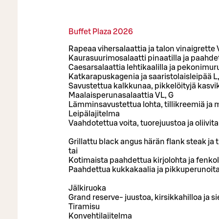
Buffet Plaza 2026
Rapeaa vihersalaattia ja talon vinaigrette 
Kaurasuurimosalaatti pinaatilla ja paahdetu
Caesarsalaattia lehtikaalilla ja pekonimuru
Katkarapuskagenia ja saaristolaisleipää L,
Savustettua kalkkunaa, pikkelöityjä kasvik
Maalaisperunasalaattia VL, G
Lämminsavustettua lohta, tillikreemiä ja 
Leipälajitelma
Vaahdotettua voita, tuorejuustoa ja oliivit
Grillattu black angus härän flank steak ja 
tai
Kotimaista paahdettua kirjolohta ja fenkol
Paahdettua kukkakaalia ja pikkuperunoita y
Jälkiruoka
Grand reserve- juustoa, kirsikkahilloa ja
Tiramisu
Konvehtilajitelma