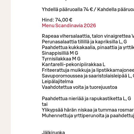
Yhdellä pääruoalla 74 € / Kahdella pääruoa
Hind:
74,00 €
Menu Scandinavia 2026
Rapeaa vihersalaattia, talon vinaigrettea 
Perunasalaattia tillillä ja kapriksilla L, G
Paahdettua kukkakaalia, pinaattia ja yrtti
Sinappisilliä M G
Tyrnisilakkaa M G
Kantarelli-pekonipiirakkaa L
Friteerattuja muikkuja ja lipstikkamajonee
Savuporomoussea ja saaristolaisleipää L, 
Leipälajitelma
Vaahdotettua voita ja tuorejuustoa
Paahdettua nieriää ja rapukastiketta L, G
tai
Ylikypsää härän niskaa ja tummaa rosmari
Muhennettuja yrttiperunoita ja paahdettuj
Jälkiruoka