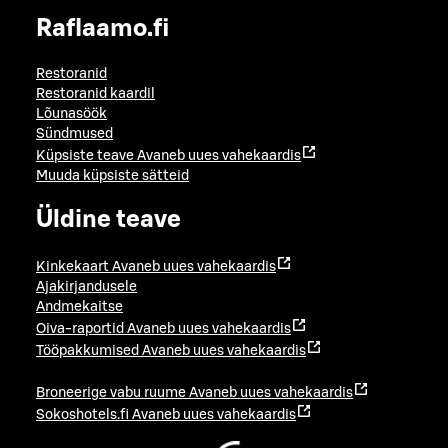
Raflaamo.fi
Restoranid
Restoranid kaardil
Lõunasöök
Sündmused
Küpsiste teave
Avaneb uues vahekaardis
Muuda küpsiste sätteid
Üldine teave
Kinkekaart
Avaneb uues vahekaardis
Ajakirjandusele
Andmekaitse
Oiva-raportid
Avaneb uues vahekaardis
Tööpakkumised
Avaneb uues vahekaardis
Broneerige vabu ruume
Avaneb uues vahekaardis
Sokoshotels.fi
Avaneb uues vahekaardis