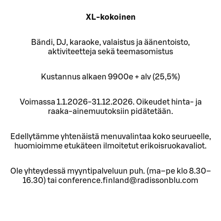
XL-kokoinen
Bändi, DJ, karaoke, valaistus ja äänentoisto,
aktiviteetteja sekä teemasomistus
Kustannus alkaen 9900e + alv (25,5%)
Voimassa 1.1.2026-31.12.2026. Oikeudet hinta- ja
raaka-ainemuutoksiin pidätetään.
Edellytämme yhtenäistä menuvalintaa koko seurueelle,
huomioimme etukäteen ilmoitetut erikoisruokavaliot.
Ole yhteydessä myyntipalveluun puh. (ma–pe klo 8.30–
16.30) tai conference.finland@radissonblu.com