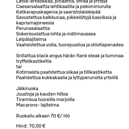
Latva-artisokkaa, pinaattia, ohraa ja yrttejä
Caesarsalaattia lehtikaalilla ja pekonimurulla
Katkarapuskagenia ja saaristolaisleipää
Savustettua kalkkunaa, pikkelöityjä kasviksia ja
kaprismajoneesia
Perunasalaattia
Sokerisuolattua lohta ja mätimoussea
Leipälajitelma
Vaahdotettua voita, tuorejuustoa ja oliivitapenadea
Grillattua black angus härän flank steak ja tummaa
tryffelikastiketta
tai
Kotimaista paahdettua siikaa ja tillikastiketta
Paahdettua kukkakaalia ja lyttyperunoita yrteillä
Jälkiruoka
Juustoja ja kauden hilloa
Tiramisua tuoreilla marjoilla
Macarons- lajitelma
Ruokailu alkaen 70 €/ hlö
Hind:
70,00 €