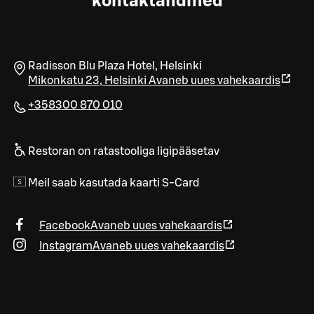
kontaktandmed
Radisson Blu Plaza Hotel, Helsinki
Mikonkatu 23
,
Helsinki
Avaneb uues vahekaardis
+358300 870 010
Restoran on ratastooliga ligipääsetav
Meil saab kasutada kaarti S-Card
Facebook
Avaneb uues vahekaardis
Instagram
Avaneb uues vahekaardis