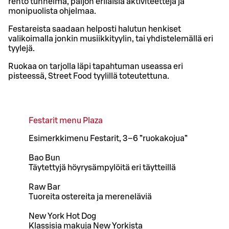
rento tunnelma, paljon erilaisia aktiviteetteja ja
monipuolista ohjelmaa.
Festareista saadaan helposti halutun henkiset
valikoimalla jonkin musiikkityylin, tai yhdistelemällä eri
tyylejä.
Ruokaa on tarjolla läpi tapahtuman useassa eri
pisteessä, Street Food tyylillä toteutettuna.
Festarit menu Plaza
Esimerkkimenu Festarit, 3–6 ”ruokakojua”
Bao Bun
Täytettyjä höyrysämpylöitä eri täytteillä
Raw Bar
Tuoreita ostereita ja mereneläviä
New York Hot Dog
Klassisia makuja New Yorkista