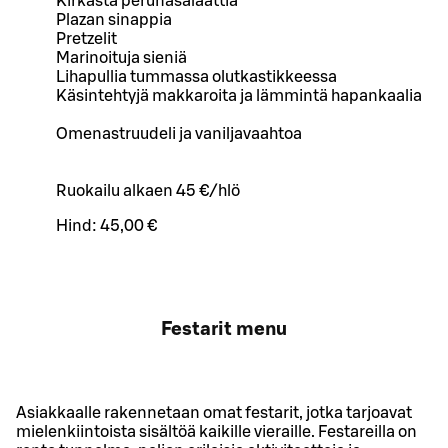
Kirkasta perunasalaattia
Plazan sinappia
Pretzelit
Marinoituja sieniä
Lihapullia tummassa olutkastikkeessa
Käsintehtyjä makkaroita ja lämmintä hapankaalia
Omenastruudeli ja vaniljavaahtoa
Ruokailu alkaen 45 €/hlö
Hind:
45,00 €
Festarit menu
Asiakkaalle rakennetaan omat festarit, jotka tarjoavat
mielenkiintoista sisältöä kaikille vieraille. Festareilla on