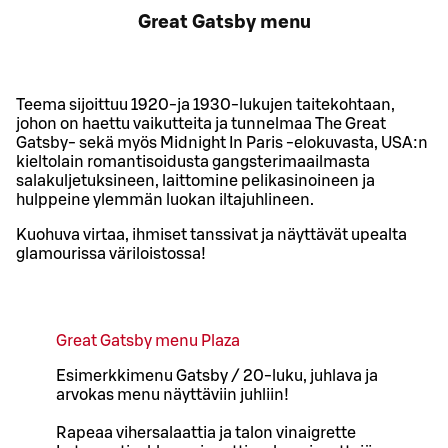
Great Gatsby menu
Teema sijoittuu 1920-ja 1930-lukujen taitekohtaan,
johon on haettu vaikutteita ja tunnelmaa The Great
Gatsby- sekä myös Midnight In Paris -elokuvasta, USA:n
kieltolain romantisoidusta gangsterimaailmasta
salakuljetuksineen, laittomine pelikasinoineen ja
hulppeine ylemmän luokan iltajuhlineen.
Kuohuva virtaa, ihmiset tanssivat ja näyttävät upealta
glamourissa väriloistossa!
Great Gatsby menu Plaza
Esimerkkimenu Gatsby / 20-luku, juhlava ja
arvokas menu näyttäviin juhliin!
Rapeaa vihersalaattia ja talon vinaigrette