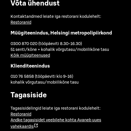
Võta ühendust
Kontaktandmed leiate iga restorani kodulehelt:
Restoranid
Müügiteenindus, Helsingi metropolipiirkond
0300 870 020 (tööpäeviti 8.30-16.30)
51 senti/kõne + kohalik võrgutasu/mobiilikõne tasu
Kõik müügiteenused
Klienditeenindus
010 76 5858 (tööpäeviti klo 9-16)
kohalik võrgutasu/mobiilikõne tasu
Tagasiside
Tagasisidelingid leiate iga restorani kodulehelt:
Restoranid
Andke tagasisidet veebilehe kohta
Avaneb uues
vahekaardis