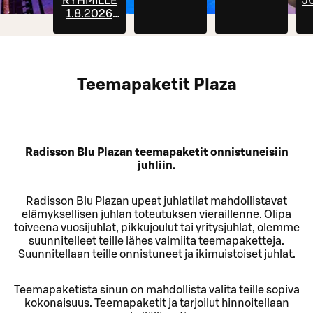
RYHMILLE
J
1.8.2026
ALKAEN
Teemapaketit Plaza
Radisson Blu Plazan teemapaketit onnistuneisiin
juhliin.
Radisson Blu Plazan upeat juhlatilat mahdollistavat
elämyksellisen juhlan toteutuksen vieraillenne. Olipa
toiveena vuosijuhlat, pikkujoulut tai yritysjuhlat, olemme
suunnitelleet teille lähes valmiita teemapaketteja.
Suunnitellaan teille onnistuneet ja ikimuistoiset juhlat.
Teemapaketista sinun on mahdollista valita teille sopiva
kokonaisuus. Teemapaketit ja tarjoilut hinnoitellaan