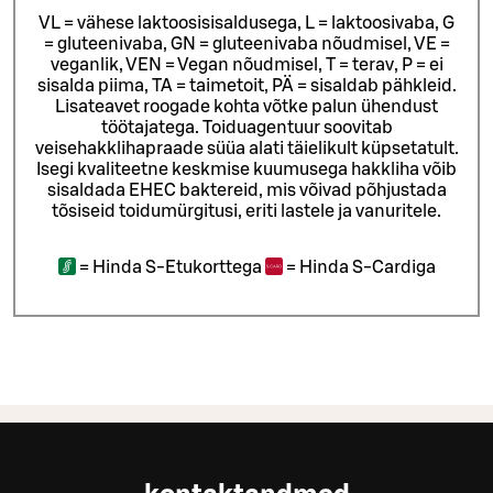
VL = vähese laktoosisisaldusega, L = laktoosivaba, G
= gluteenivaba, GN = gluteenivaba nõudmisel, VE =
veganlik, VEN = Vegan nõudmisel, T = terav, P = ei
sisalda piima, TA = taimetoit, PÄ = sisaldab pähkleid.
Lisateavet roogade kohta võtke palun ühendust
töötajatega.
Toiduagentuur soovitab
veisehakklihapraade süüa alati täielikult küpsetatult.
Isegi kvaliteetne keskmise kuumusega hakkliha võib
sisaldada EHEC baktereid, mis võivad põhjustada
tõsiseid toidumürgitusi, eriti lastele ja vanuritele.
=
Hinda S-Etukorttega
=
Hinda S-Cardiga