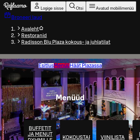
Liigu peamise sisu juurde
Logige sisse
Otsi
Avatud mobiilimenüü
Broneeri laud
Avaleht
Restoranid
Radisson Blu Plaza kokous- ja juhlatilat
Esitlus
Menüü
Häät Plazassa
Menüüd
BUFFETIT
JA MENUT
KOKOUSTARJOILUT
VIINILISTA